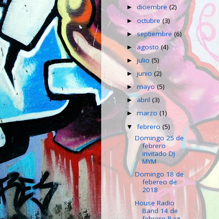
diciembre
(2)
►
octubre
(3)
►
septiembre
(6)
►
agosto
(4)
►
julio
(5)
►
junio
(2)
►
mayo
(5)
►
abril
(3)
►
marzo
(1)
►
febrero
(5)
▼
Domingo 25 de
febrero
invitado DJ
MYM
Domingo 18 de
febereo de
2018
House Radio
Band 14 de
febrero Bag