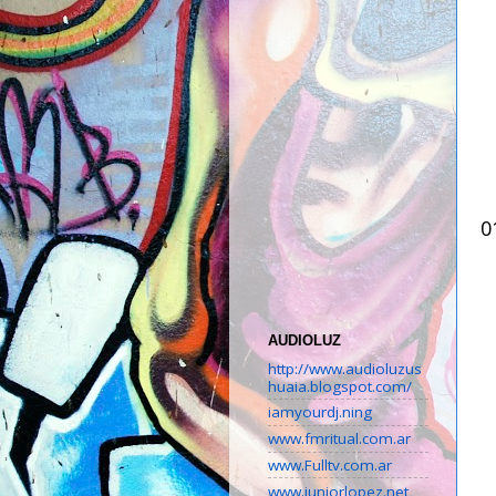
0
AUDIOLUZ
http://www.audioluzus
huaia.blogspot.com/
iamyourdj.ning
www.fmritual.com.ar
www.Fulltv.com.ar
www.juniorlopez.net