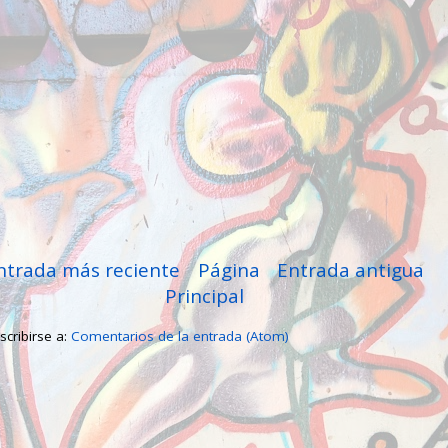
ntrada más reciente
Página
Entrada antigua
Principal
scribirse a:
Comentarios de la entrada (Atom)