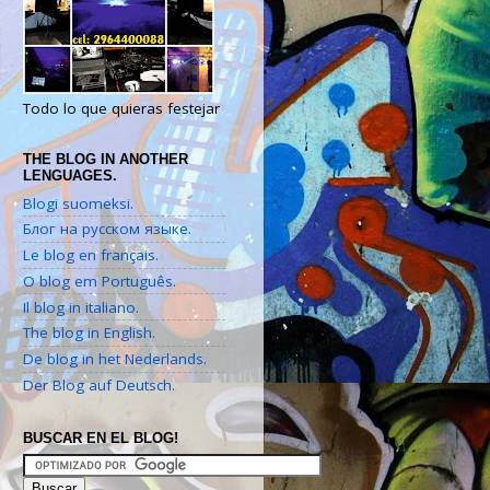
Todo lo que quieras festejar
THE BLOG IN ANOTHER
LENGUAGES.
Blogi suomeksi.
Блог на русском языке.
Le blog en français.
O blog em Português.
Il blog in italiano.
The blog in English.
De blog in het Nederlands.
Der Blog auf Deutsch.
BUSCAR EN EL BLOG!