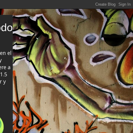
odo
en el
y
ere a
1.5
r y