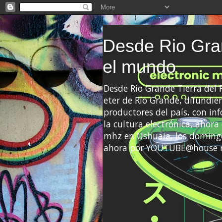
Desde Rio Gran
el mundo
Desde Rio Grande Tierra del
eter de Río Grande, difundien
productores del país, con info
la cultura electrónica, ahor
mhz en Ushuaia, los domingo
ahora por YOUTUBE@house 