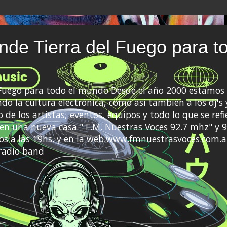
de Tierra del Fuego para t
 Fuego para todo el mundo Desde el año 2000 estamos 
do la cultura electrónica, como así también a los dj's 
 de los artistas, eventos, equipos y todo lo que se refi
a en una nueva casa " F.M. Nuestras Voces 92.7 mhz" y 9
s a las 19hs. y en la web:www.fmnuestrasvoces.com.a
radio band