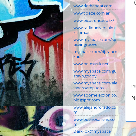
www.dothebeat.com
www.tioeze.com.ar
www.picotruncado.tk/
www.radiouniversalmi
x.com.ar
www.myspace.com/sp
aceingroove
myspace.com/djfranco
kaus
www.on-musik.net
www.myspace.com/gu
stavogodoy
www.myspace.com/ale
Pu
jandroampuero
www.zoomelectronico.
N
blogspot.com
www.alejandrorado.co
m
www.buenosaliens.co
m
DarkFox@myspace