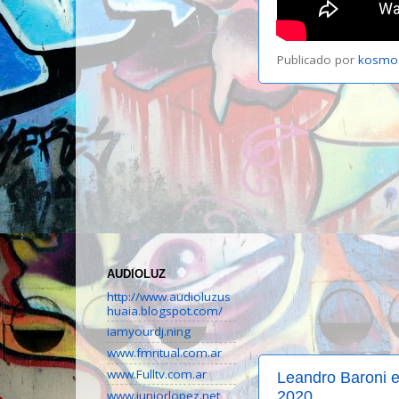
Publicado por
kosmo
AUDIOLUZ
http://www.audioluzus
huaia.blogspot.com/
iamyourdj.ning
www.fmritual.com.ar
www.Fulltv.com.ar
Leandro Baroni e
www.juniorlopez.net
2020