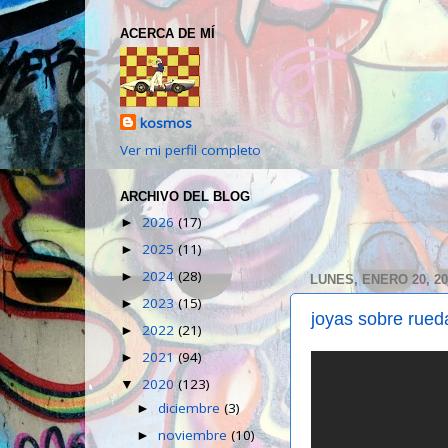
ACERCA DE MÍ
kosmos
Ver mi perfil completo
ARCHIVO DEL BLOG
2026
(17)
►
2025
(11)
►
2024
(28)
►
LUNES, ENERO 20, 20
2023
(15)
►
joyas sobre rued
2022
(21)
►
2021
(94)
►
2020
(123)
▼
diciembre
(3)
►
noviembre
(10)
►