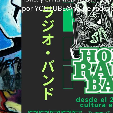
por YOUTUBE@house radio 