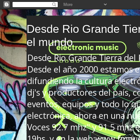
Desde Rio Grande Tier
el mundo
Desde Rio Grande Tierra del
Desde el año 2000 estamos en
difundiendo la cultura electr
dj's y productores del país, co
eventos, equipos y todo lo que
electrónica, ahora en una nu
Voces 92.7 mhz" y 91.5 mhz e
19hs. y en la web:www.fmnue