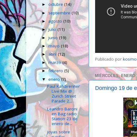
octubre
(14)
►
septiembre
(10)
►
agosto
(10)
►
julio
(11)
►
junio
(19)
►
mayo
(18)
►
abril
(12)
►
Publicado por
kosmo
marzo
(4)
►
febrero
(5)
►
MIÉRCOLES, ENERO 1
enero
(7)
▼
Paul Kalkbrenner
Domingo 19 de e
Live Mix @
Zurich Street
Parade 2...
Leandro Baroni
en Bag radio
Station 23 de
enero de...
joyas sobre
ruedas