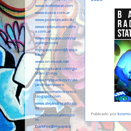
www.dothebeat.com
www.tioeze.com.ar
www.picotruncado.tk/
www.radiouniversalmi
x.com.ar
www.myspace.com/sp
aceingroove
myspace.com/djfranco
kaus
www.on-musik.net
www.myspace.com/gu
stavogodoy
www.myspace.com/ale
jandroampuero
www.zoomelectronico.
blogspot.com
www.alejandrorado.co
m
Publicado por
kosmo
www.buenosaliens.co
m
DarkFox@myspace