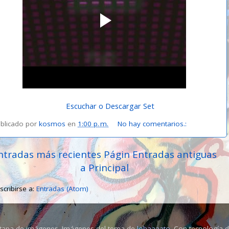
Escuchar o Descargar Set
blicado por
kosmos
en
1:00 p. m.
No hay comentarios.:
ntradas más recientes
Págin
Entradas antiguas
a Principal
scribirse a:
Entradas (Atom)
tana de imágenes. Imágenes del tema de
lobaaaato
. Con tecnología 