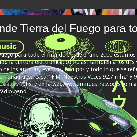
de Tierra del Fuego para t
 Fuego para todo el mundo Desde el año 2000 estamos 
do la cultura electrónica, como así también a los dj's 
 de los artistas, eventos, equipos y todo lo que se refi
a en una nueva casa " F.M. Nuestras Voces 92.7 mhz" y 9
s a las 19hs. y en la web:www.fmnuestrasvoces.com.a
radio band