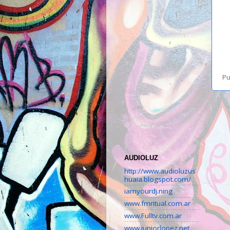
Pu
AUDIOLUZ
http://www.audioluzus
huaia.blogspot.com/
iamyourdj.ning
www.fmritual.com.ar
www.Fulltv.com.ar
www.juniorlopez.net