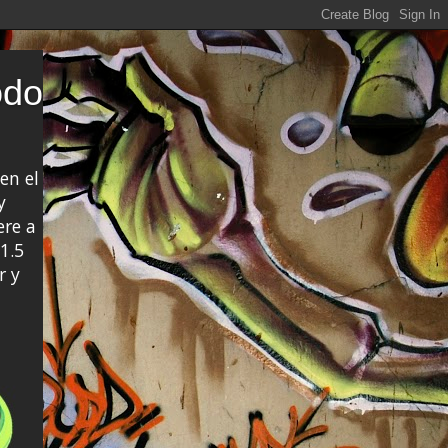
odo
en el
y
ere a
1.5
r y