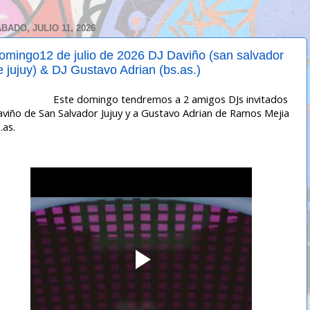
BADO, JULIO 11, 2026
omingo12 de julio de 2026 DJ Daviño (san salvador
e jujuy) & DJ Gustavo Adrian (bs.as.)
ste domingo tendremos a 2 amigos DJs invitados
viño de San Salvador Jujuy y a Gustavo Adrian de Ramos Mejia
.as.