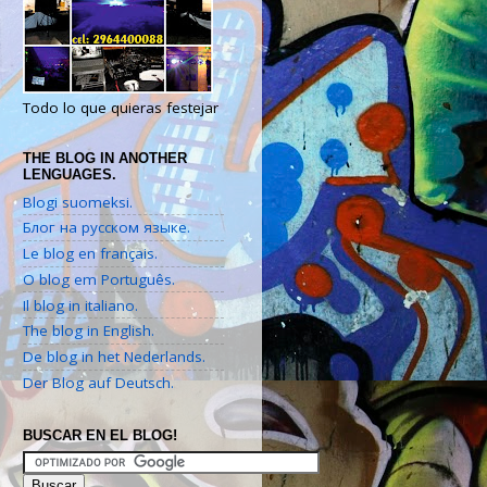
Todo lo que quieras festejar
THE BLOG IN ANOTHER
LENGUAGES.
Blogi suomeksi.
Блог на русском языке.
Le blog en français.
O blog em Português.
Il blog in italiano.
The blog in English.
De blog in het Nederlands.
Der Blog auf Deutsch.
BUSCAR EN EL BLOG!