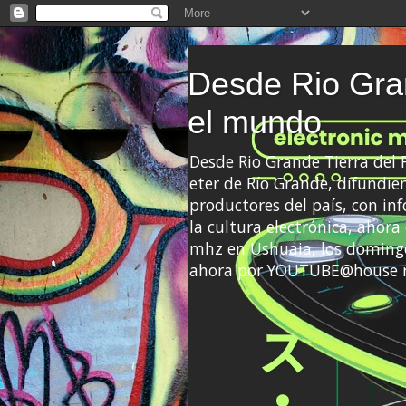
Desde Rio Gran
el mundo
Desde Rio Grande Tierra del
eter de Río Grande, difundien
productores del país, con info
la cultura electrónica, ahor
mhz en Ushuaia, los domingo
ahora por YOUTUBE@house 