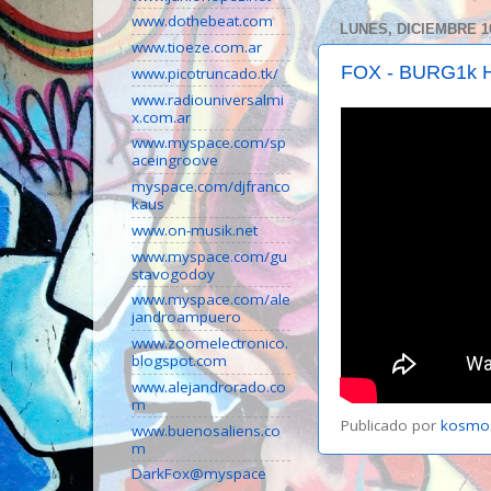
www.dothebeat.com
LUNES, DICIEMBRE 10
www.tioeze.com.ar
FOX - BURG1k H
www.picotruncado.tk/
www.radiouniversalmi
x.com.ar
www.myspace.com/sp
aceingroove
myspace.com/djfranco
kaus
www.on-musik.net
www.myspace.com/gu
stavogodoy
www.myspace.com/ale
jandroampuero
www.zoomelectronico.
blogspot.com
www.alejandrorado.co
m
Publicado por
kosmo
www.buenosaliens.co
m
DarkFox@myspace