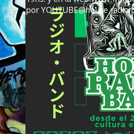
por YOUTUBE@house radio 