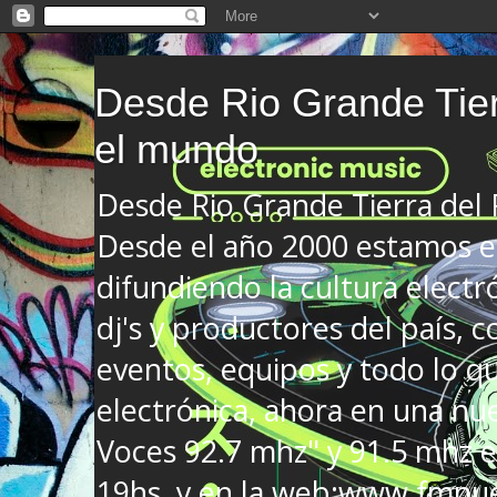
Desde Rio Grande Tier
el mundo
Desde Rio Grande Tierra del
Desde el año 2000 estamos en
difundiendo la cultura electr
dj's y productores del país, co
eventos, equipos y todo lo que
electrónica, ahora en una nu
Voces 92.7 mhz" y 91.5 mhz e
19hs. y en la web:www.fmnue