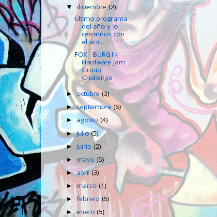
diciembre
(2)
▼
Último programa
del año y lo
cerramos con
el am...
FOX - BURG1k
Hardware Jam
Group
Challenge
octubre
(3)
►
septiembre
(6)
►
agosto
(4)
►
julio
(5)
►
junio
(2)
►
mayo
(5)
►
abril
(3)
►
marzo
(1)
►
febrero
(5)
►
enero
(5)
►