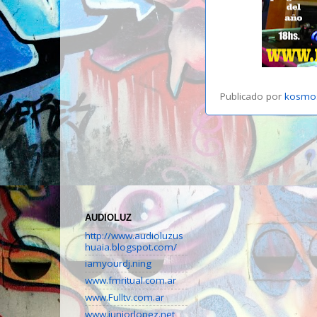
Publicado por
kosmo
AUDIOLUZ
http://www.audioluzus
huaia.blogspot.com/
iamyourdj.ning
www.fmritual.com.ar
www.Fulltv.com.ar
www.juniorlopez.net