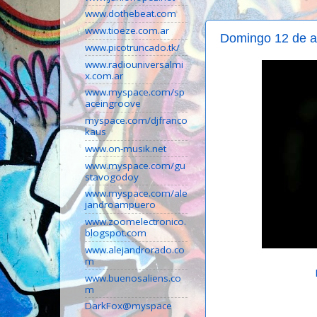
www.dothebeat.com
www.tioeze.com.ar
Domingo 12 de ab
www.picotruncado.tk/
www.radiouniversalmi
x.com.ar
www.myspace.com/sp
aceingroove
myspace.com/djfranco
kaus
www.on-musik.net
www.myspace.com/gu
stavogodoy
www.myspace.com/ale
jandroampuero
www.zoomelectronico.
blogspot.com
www.alejandrorado.co
m
www.buenosaliens.co
m
DarkFox@myspace