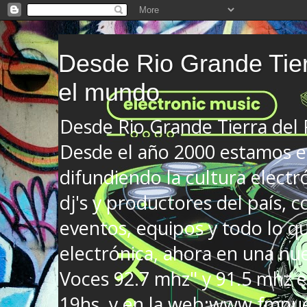
Desde Rio Grande Tier
el mundo
Desde Rio Grande Tierra del
Desde el año 2000 estamos en
difundiendo la cultura electr
dj's y productores del país, co
eventos, equipos y todo lo que
electrónica, ahora en una nu
Voces 92.7 mhz" y 91.5 mhz e
19hs. y en la web:www.fmnue