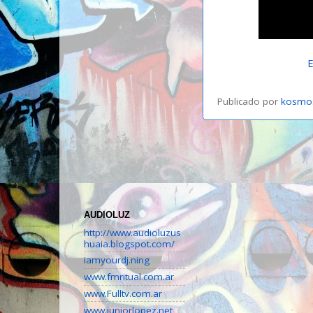
E
Publicado por
kosmo
AUDIOLUZ
http://www.audioluzus
huaia.blogspot.com/
iamyourdj.ning
www.fmritual.com.ar
www.Fulltv.com.ar
www.juniorlopez.net