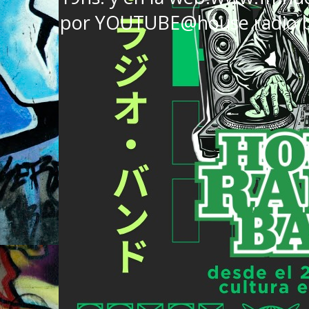
por YOUTUBE@house radio 