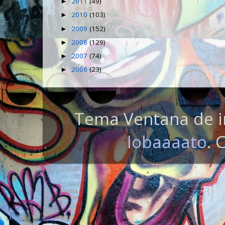
2011
(49)
►
2010
(103)
►
2009
(152)
►
2008
(129)
►
2007
(74)
►
2006
(23)
►
Tema Ventana de i
lobaaaato
. 