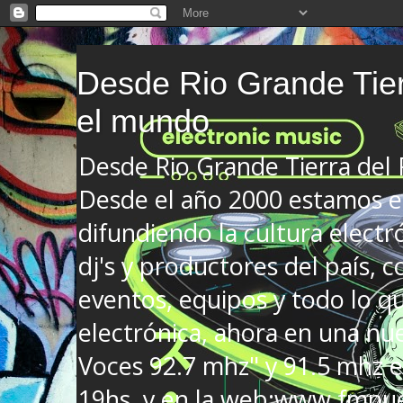
Desde Rio Grande Tier
el mundo
Desde Rio Grande Tierra del
Desde el año 2000 estamos en
difundiendo la cultura electr
dj's y productores del país, co
eventos, equipos y todo lo que
electrónica, ahora en una nu
Voces 92.7 mhz" y 91.5 mhz e
19hs. y en la web:www.fmnue