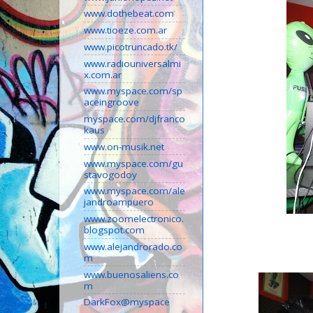
www.dothebeat.com
www.tioeze.com.ar
www.picotruncado.tk/
www.radiouniversalmi
x.com.ar
www.myspace.com/sp
aceingroove
myspace.com/djfranco
kaus
www.on-musik.net
www.myspace.com/gu
stavogodoy
www.myspace.com/ale
jandroampuero
www.zoomelectronico.
blogspot.com
www.alejandrorado.co
m
www.buenosaliens.co
m
DarkFox@myspace