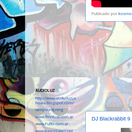
Publicado por
kosmo
AUDIOLUZ
http://www.audioluzus
huaia.blogspot.com/
iamyourdj.ning
www.fmritual.com.ar
DJ Blackrabbit 9
www.Fulltv.com.ar
www.juniorlopez.net