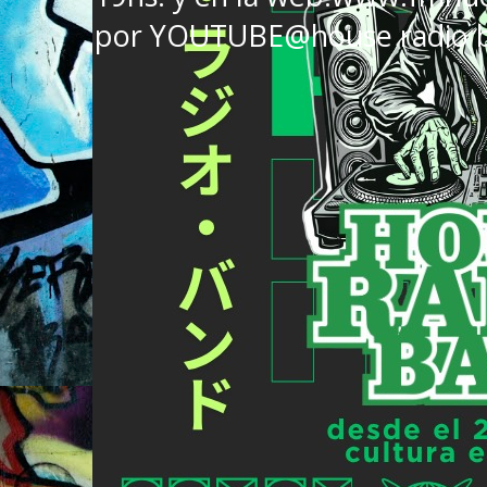
por YOUTUBE@house radio 