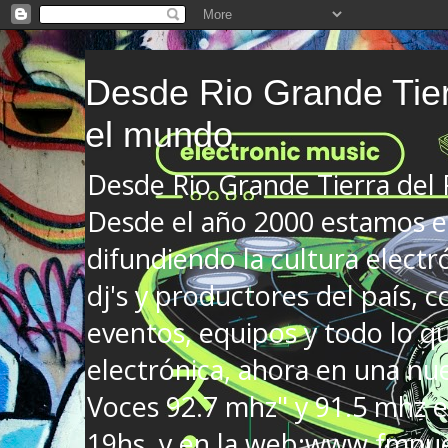
Desde Rio Grande Tier
el mundo
Desde Rio Grande Tierra del
Desde el año 2000 estamos en
difundiendo la cultura electr
dj's y productores del país, co
eventos, equipos y todo lo que
electrónica, ahora en una nu
Voces 92.7 mhz" y 91.5 mhz e
19hs. y en la web:www.fmnue