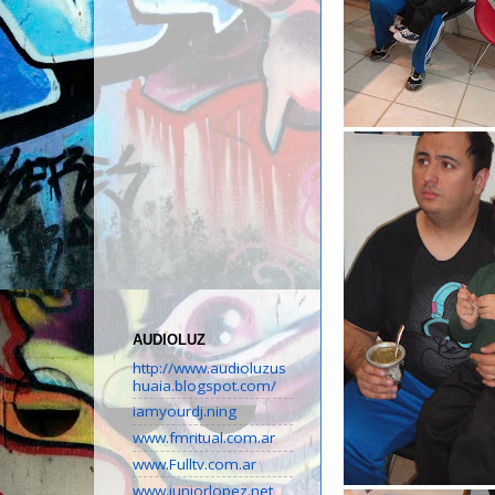
AUDIOLUZ
http://www.audioluzus
huaia.blogspot.com/
iamyourdj.ning
www.fmritual.com.ar
www.Fulltv.com.ar
www.juniorlopez.net