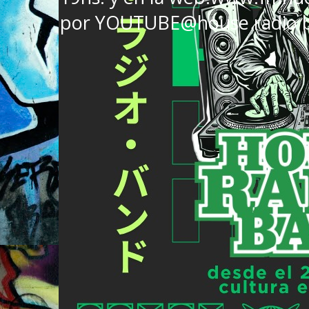
por YOUTUBE@house radio 