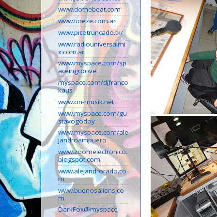
www.dothebeat.com
www.tioeze.com.ar
www.picotruncado.tk/
www.radiouniversalmi
x.com.ar
www.myspace.com/sp
aceingroove
myspace.com/djfranco
kaus
www.on-musik.net
www.myspace.com/gu
stavogodoy
www.myspace.com/ale
jandroampuero
www.zoomelectronico.
blogspot.com
www.alejandrorado.co
m
www.buenosaliens.co
m
DarkFox@myspace