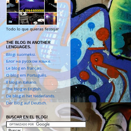
Todo lo que quieras festejar
THE BLOG IN ANOTHER
LENGUAGES.
Blogi suomeksi.
Блог на русском языке.
Le blog en français.
O blog em Português.
Il blog in italiano.
The blog in English.
De blog in het Nederlands.
Der Blog auf Deutsch.
BUSCAR EN EL BLOG!