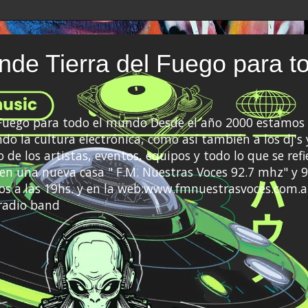
de Tierra del Fuego para t
 Fuego para todo el mundo Desde el año 2000 estamos 
do la cultura electrónica, como así también a los dj's 
 de los artistas, eventos, equipos y todo lo que se refi
a en una nueva casa " F.M. Nuestras Voces 92.7 mhz" y 9
s a las 19hs. y en la web:www.fmnuestrasvoces.com.a
radio band