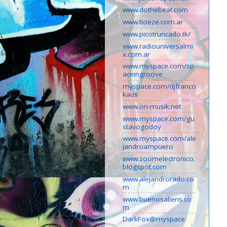
www.dothebeat.com
www.tioeze.com.ar
www.picotruncado.tk/
www.radiouniversalmi
x.com.ar
www.myspace.com/sp
aceingroove
myspace.com/djfranco
kaus
www.on-musik.net
www.myspace.com/gu
stavogodoy
www.myspace.com/ale
jandroampuero
www.zoomelectronico.
blogspot.com
www.alejandrorado.co
m
www.buenosaliens.co
m
DarkFox@myspace