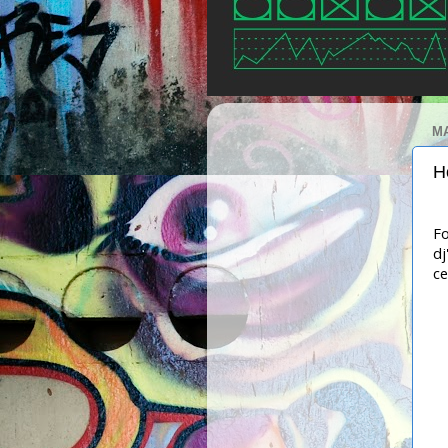
MA
H
Fo
dj
ce