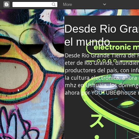
Desde Rio Gran
el mundo
Desde Rio Grande Tierra del
eter de Río Grande, difundien
productores del país, con info
la cultura electrónica, ahor
mhz en Ushuaia, los domingo
ahora por YOUTUBE@house 