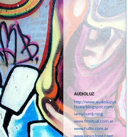
AUDIOLUZ
http://www.audioluzus
huaia.blogspot.com/
iamyourdj.ning
www.fmritual.com.ar
www.Fulltv.com.ar
www.juniorlopez.net