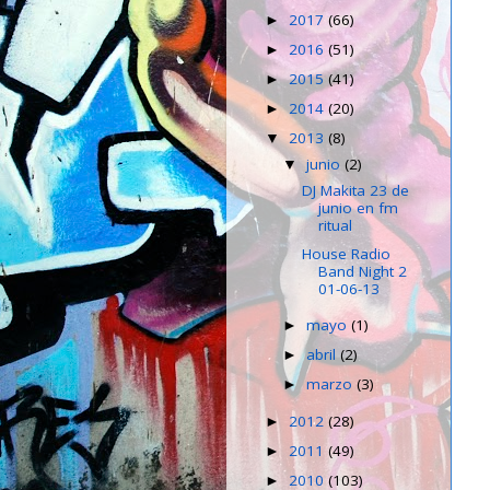
2017
(66)
►
2016
(51)
►
2015
(41)
►
2014
(20)
►
2013
(8)
▼
junio
(2)
▼
DJ Makita 23 de
junio en fm
ritual
House Radio
Band Night 2
01-06-13
mayo
(1)
►
abril
(2)
►
marzo
(3)
►
2012
(28)
►
2011
(49)
►
2010
(103)
►