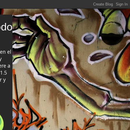
odo
en el
y
ere a
1.5
r y