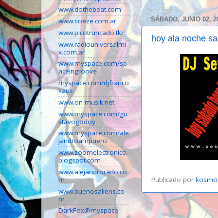
www.dothebeat.com
SÁBADO, JUNIO 02, 2
www.tioeze.com.ar
www.picotruncado.tk/
hoy ala noche sa
www.radiouniversalmi
x.com.ar
www.myspace.com/sp
aceingroove
myspace.com/djfranco
kaus
www.on-musik.net
www.myspace.com/gu
stavogodoy
www.myspace.com/ale
jandroampuero
www.zoomelectronico.
blogspot.com
www.alejandrorado.co
m
Publicado por
kosmo
www.buenosaliens.co
m
DarkFox@myspace