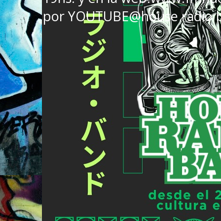
por YOUTUBE@house radio 