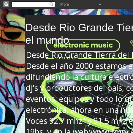
Desde Rio Grande Tier
el mundo
Desde Rio Grande Tierra del
Desde el año 2000 estamos en
difundiendo la cultura electr
dj's y productores del país, co
eventos, equipos y todo lo que
electrónica, ahora en una nu
Voces 92.7 mhz" y 91.5 mhz e
19hs. y en la web:www.fmnue