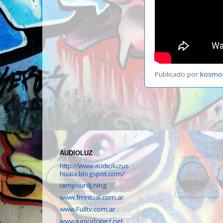
Publicado por
kosmo
AUDIOLUZ
http://www.audioluzus
huaia.blogspot.com/
iamyourdj.ning
www.fmritual.com.ar
www.Fulltv.com.ar
www.juniorlopez.net