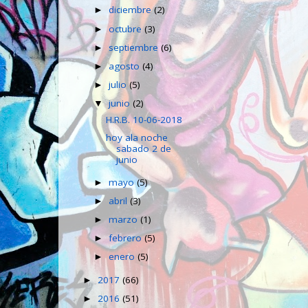
diciembre
(2)
►
octubre
(3)
►
septiembre
(6)
►
agosto
(4)
►
julio
(5)
►
junio
(2)
▼
H.R.B. 10-06-2018
hoy ala noche
sabado 2 de
junio
mayo
(5)
►
abril
(3)
►
marzo
(1)
►
febrero
(5)
►
enero
(5)
►
2017
(66)
►
2016
(51)
►