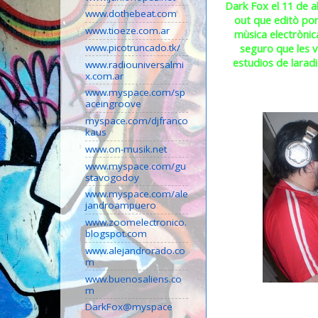
Dark Fox el 11 de a
www.dothebeat.com
out que editò por
www.tioeze.com.ar
mùsica electrònic
seguro que les v
www.picotruncado.tk/
estudios de larad
www.radiouniversalmi
x.com.ar
www.myspace.com/sp
aceingroove
myspace.com/djfranco
kaus
www.on-musik.net
www.myspace.com/gu
stavogodoy
www.myspace.com/ale
jandroampuero
www.zoomelectronico.
blogspot.com
www.alejandrorado.co
m
www.buenosaliens.co
m
DarkFox@myspace