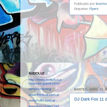
Publicado por
kosmo
Etiquetas:
Flyers
AUDIOLUZ
http://www.audioluzus
huaia.blogspot.com/
iamyourdj.ning
MARTES, ABRIL 13, 2
www.fmritual.com.ar
DJ Dark Fox 11 d
www.Fulltv.com.ar
www.juniorlopez.net