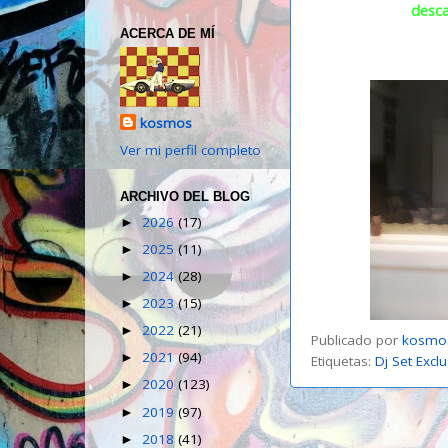
desca
ACERCA DE MÍ
kosmos
Ver mi perfil completo
ARCHIVO DEL BLOG
2026
(17)
►
2025
(11)
►
2024
(28)
►
2023
(15)
►
2022
(21)
►
Publicado por
kosmo
2021
(94)
►
Etiquetas:
Dj Set Excl
2020
(123)
►
2019
(97)
►
2018
(41)
►