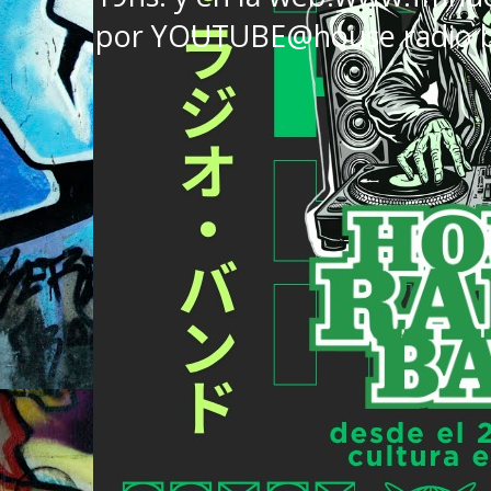
por YOUTUBE@house radio 