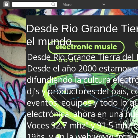
Desde Rio Grande Tier
el mundo
Desde Rio Grande Tierra del
Desde el año 2000 estamos en
difundiendo la cultura electr
dj's y productores del país, co
eventos, equipos y todo lo que
electrónica, ahora en una nu
Voces 92.7 mhz" y 91.5 mhz e
19hs. y en la web:www.fmnue