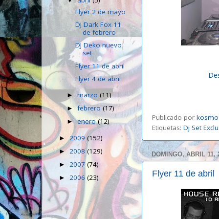
abril
(5)
▼
Flyer 2 de mayo
DJ Dark Fox 11
de febrero
DJ Deko nuevo
set
Flyer 11 de abril
De
Flyer 4 de abril
marzo
(11)
►
febrero
(17)
►
Publicado por
kosmo
enero
(12)
►
Etiquetas:
Dj Set Excl
2009
(152)
►
2008
(129)
►
DOMINGO, ABRIL 11, 
2007
(74)
►
Flyer 11 de abril
2006
(23)
►