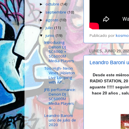
octubre
(14)
►
septiembre
(10)
►
agosto
(10)
►
julio
(11)
►
Publicado por
kosmo
junio
(19)
▼
Introducing
Denon DJ
SC6000 +
LUNES, JUNIO 29, 20
SC6000M
Media Players
Leandro Baroni u
Too High- Neon
Vines (Ableton
Desde este mièrc
Live Looping
RADIO STATION, 20
with AP...
aguante !!!!! segui
JFB performance:
hace 20 años , sa
Denon DJ
SC6000M
Media Players
& ...
Leandro Baroni
uno de julio de
2020