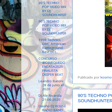
90'S TECHNO
POP VIDEO MIX
BY DJ
SOUNDHUNTER
90'S TECHNO
POP VIDEO MIX
BY DJ
SOUNDHUNTER
1998 Technics
DMC American
Battleground:
Best of t...
CONCURSO
@DJMEQUEDO
ENCASA2020
FINALISTA
DEEPER BEAT
Publicado por
kosmo
Leandro Baroni
28 de junio el
2020
90'S TECHNO P
DJ Ale Rivarola
21-06-2020
SOUNDHUNTE
Daviño DJ HOUSE
RADIO BAND