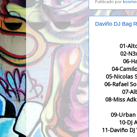
Publicado por
kosmo
Daviño DJ Bag R
01-Alt
02-N3
06-H
04-Camilo
05-Nicolas 
06-Rafael So
07-Alb
08-Miss Adk
09-Urban 
10-DJ 
11-Daviño DJ 