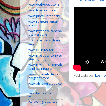
www.dothebeat.com
www.tioeze.com.ar
www.picotruncado.tk/
www.radiouniversalmi
x.com.ar
www.myspace.com/sp
aceingroove
myspace.com/djfranco
kaus
www.on-musik.net
www.myspace.com/gu
stavogodoy
www.myspace.com/ale
jandroampuero
www.zoomelectronico.
Publicado por
kosmo
blogspot.com
www.alejandrorado.co
m
www.buenosaliens.co
m
DarkFox@myspace