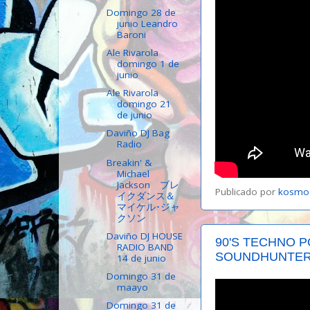
Domingo 28 de
junio Leandro
Baroni
Ale Rivarola
domingo 1 de
junio
Ale Rivarola
domingo 21
de junio
Daviño DJ Bag
Radio
Breakin' &
Michael
Jackson ブレ
Publicado por
kosmo
イクダンス＆
マイケル･ジャ
クソン
Daviño DJ HOUSE
90'S TECHNO P
RADIO BAND
SOUNDHUNTE
14 de junio
Domingo 31 de
maayo
Domingo 31 de