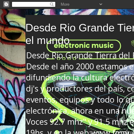
Desde Rio Grande Tier
el mundo
Desde Rio Grande Tierra del
Desde el año 2000 estamos en
difundiendo la cultura electr
dj's y productores del país, co
eventos, equipos y todo lo que
electrónica, ahora en una nu
Voces 92.7 mhz" y 91.5 mhz e
19hs. y en la web:www.fmnue