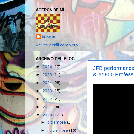
ACERCA DE MÍ
kosmos
Ver mi perfil completo
ARCHIVO DEL BLOG
2026
(17)
►
JFB performanc
& X1850 Professi
2025
(11)
►
2024
(28)
►
2023
(15)
►
2022
(21)
►
2021
(94)
►
2020
(123)
▼
diciembre
(3)
►
noviembre
(10)
►