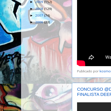
2009
(152)
►
2008
(129)
►
2007
(74)
►
2006
(23)
►
Publicado por
kosmo
CONCURSO @D
FINALISTA DEE