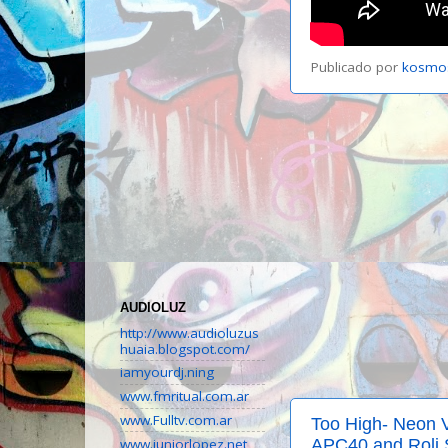
Publicado por
kosmo
AUDIOLUZ
http://www.audioluzus
huaia.blogspot.com/
iamyourdj.ning
www.fmritual.com.ar
www.Fulltv.com.ar
Too High- Neon V
www.juniorlopez.net
APC40 and Roli S