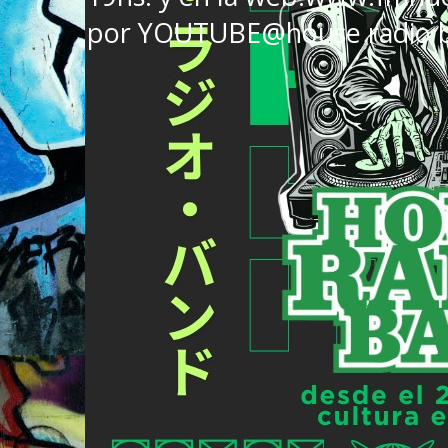
por YOUTUBE@house radio 