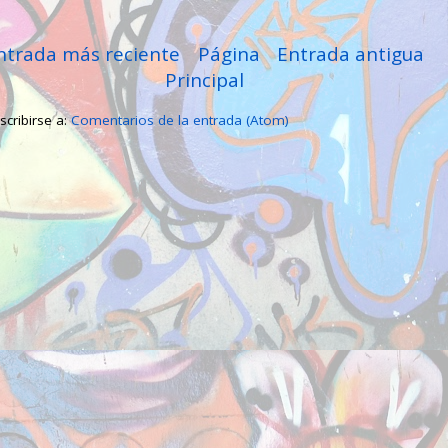
ntrada más reciente
Página
Entrada antigua
Principal
scribirse a:
Comentarios de la entrada (Atom)