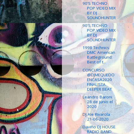
90'S TECHNO
POP VIDEO MIX
BY DJ
SOUNDHUNTER
90'S TECHNO
POP VIDEO MIX
BY DJ
SOUNDHUNTER
1998 Technics
DMC American
Battleground:
Best of t...
CONCURSO
@DJMEQUEDO
ENCASA2020
FINALISTA
DEEPER BEAT
Leandro Baroni
28 de junio el
2020
DJ Ale Rivarola
21-06-2020
Daviño DJ HOUSE
RADIO BAND