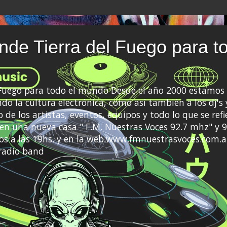
de Tierra del Fuego para t
 Fuego para todo el mundo Desde el año 2000 estamos 
do la cultura electrónica, como así también a los dj's 
 de los artistas, eventos, equipos y todo lo que se refi
a en una nueva casa " F.M. Nuestras Voces 92.7 mhz" y 9
s a las 19hs. y en la web:www.fmnuestrasvoces.com.a
radio band