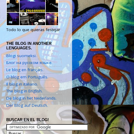
Todo lo que quieras festejar
THE BLOG IN ANOTHER
LENGUAGES.
Blogi suomeksi.
Блог на русском языке.
Le blog en français.
O blog em Português.
Il blog in italiano.
The blog in English.
De blog in het Nederlands.
Der Blog auf Deutsch.
BUSCAR EN EL BLOG!