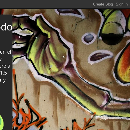
odo
en el
y
ere a
1.5
r y