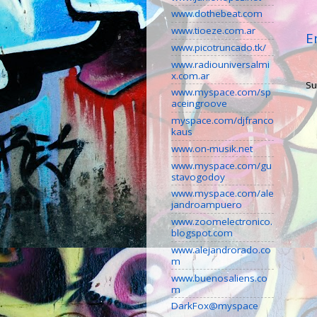
www.dothebeat.com
www.tioeze.com.ar
E
www.picotruncado.tk/
www.radiouniversalmi
x.com.ar
Su
www.myspace.com/sp
aceingroove
myspace.com/djfranco
kaus
www.on-musik.net
www.myspace.com/gu
stavogodoy
www.myspace.com/ale
jandroampuero
www.zoomelectronico.
blogspot.com
www.alejandrorado.co
m
www.buenosaliens.co
m
DarkFox@myspace