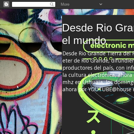
Desde Rio Gran
el mundo
Desde Rio Grande Tierra del
eter de Río Grande, difundien
productores del país, con info
la cultura electrónica, ahor
mhz en Ushuaia, los domingo
ahora por YOUTUBE@house 