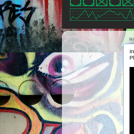
MA
I
P