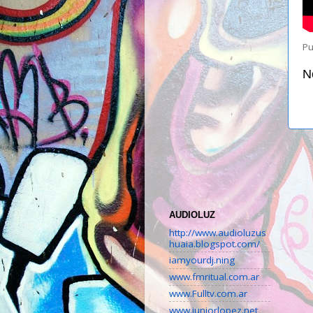
Pu
N
AUDIOLUZ
http://www.audioluzus
huaia.blogspot.com/
iamyourdj.ning
www.fmritual.com.ar
www.Fulltv.com.ar
www.juniorlopez.net