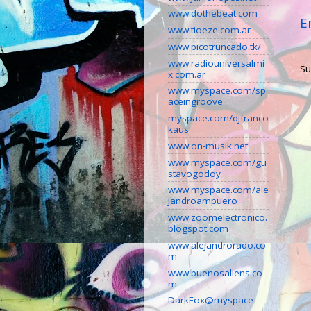
www.dothebeat.com
E
www.tioeze.com.ar
www.picotruncado.tk/
www.radiouniversalmi
Su
x.com.ar
www.myspace.com/sp
aceingroove
myspace.com/djfranco
kaus
www.on-musik.net
www.myspace.com/gu
stavogodoy
www.myspace.com/ale
jandroampuero
www.zoomelectronico.
blogspot.com
www.alejandrorado.co
m
www.buenosaliens.co
m
DarkFox@myspace