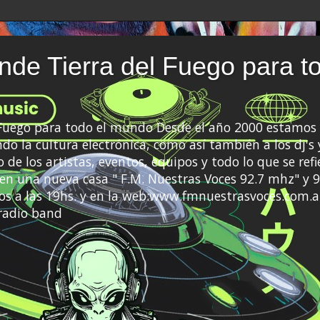
de Tierra del Fuego para t
 Fuego para todo el mundo Desde el año 2000 estamos 
do la cultura electrónica, como así también a los dj's 
 de los artistas, eventos, equipos y todo lo que se refi
a en una nueva casa " F.M. Nuestras Voces 92.7 mhz" y 9
s a las 19hs. y en la web:www.fmnuestrasvoces.com.a
radio band