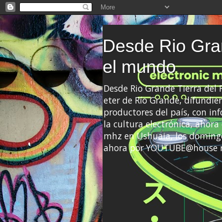
Desde Rio Gran
el mundo
Desde Rio Grande Tierra del
eter de Río Grande, difundien
productores del país, con info
la cultura electrónica, ahor
mhz en Ushuaia, los domingo
ahora por YOUTUBE@house 