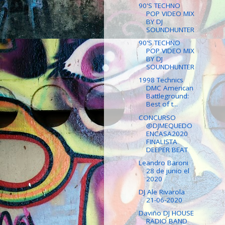
90'S TECHNO
POP VIDEO MIX
BY DJ
SOUNDHUNTER
90'S TECHNO
POP VIDEO MIX
BY DJ
SOUNDHUNTER
1998 Technics
DMC American
Battleground:
Best of t...
CONCURSO
@DJMEQUEDO
ENCASA2020
FINALISTA
DEEPER BEAT
Leandro Baroni
28 de junio el
2020
DJ Ale Rivarola
21-06-2020
Daviño DJ HOUSE
RADIO BAND