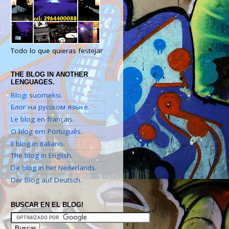
Todo lo que quieras festejar
THE BLOG IN ANOTHER
LENGUAGES.
Blogi suomeksi.
Блог на русском языке.
Le blog en français.
O blog em Português.
Il blog in italiano.
The blog in English.
De blog in het Nederlands.
Der Blog auf Deutsch.
BUSCAR EN EL BLOG!