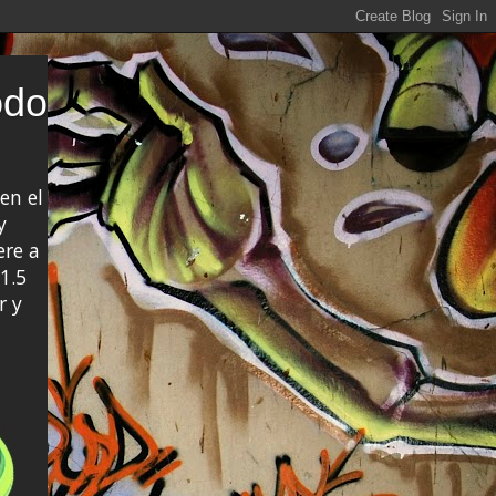
odo
en el
y
ere a
1.5
r y