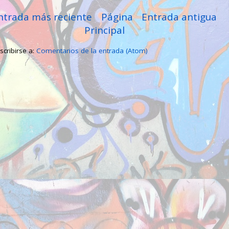
ntrada más reciente
Página
Entrada antigua
Principal
scribirse a:
Comentarios de la entrada (Atom)