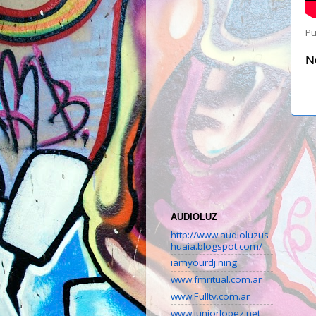
Pu
N
AUDIOLUZ
http://www.audioluzus
huaia.blogspot.com/
iamyourdj.ning
www.fmritual.com.ar
www.Fulltv.com.ar
www.juniorlopez.net