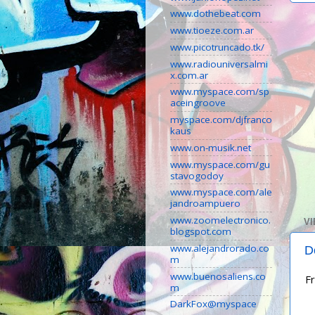
www.dothebeat.com
www.tioeze.com.ar
www.picotruncado.tk/
www.radiouniversalmi
x.com.ar
www.myspace.com/sp
aceingroove
myspace.com/djfranco
kaus
www.on-musik.net
www.myspace.com/gu
stavogodoy
www.myspace.com/ale
jandroampuero
www.zoomelectronico.
VI
blogspot.com
www.alejandrorado.co
D
m
www.buenosaliens.co
Fr
m
DarkFox@myspace