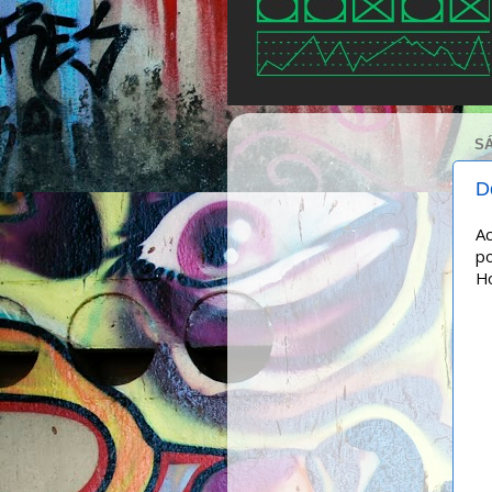
SÁ
D
Ac
po
Ho