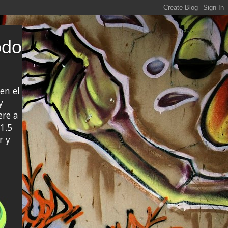
odo
en el
y
ere a
1.5
r y