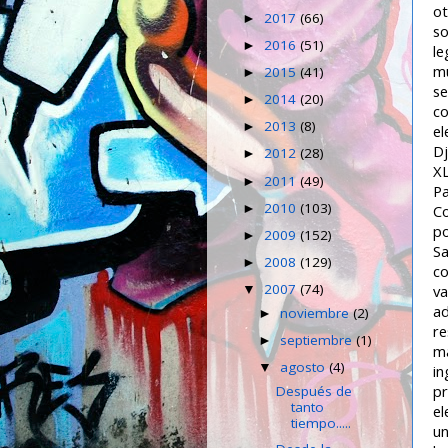
ot
2017
(66)
►
so
2016
(51)
►
le
mu
2015
(41)
►
se
2014
(20)
►
co
2013
(8)
►
el
Dj
2012
(28)
►
XL
2011
(49)
►
Pa
2010
(103)
►
Co
po
2009
(152)
►
Sa
2008
(129)
►
co
2007
(74)
va
▼
ad
noviembre
(2)
►
re
septiembre
(1)
►
ma
agosto
(4)
▼
in
pr
Después de
tanto
el
tiempo.....
un