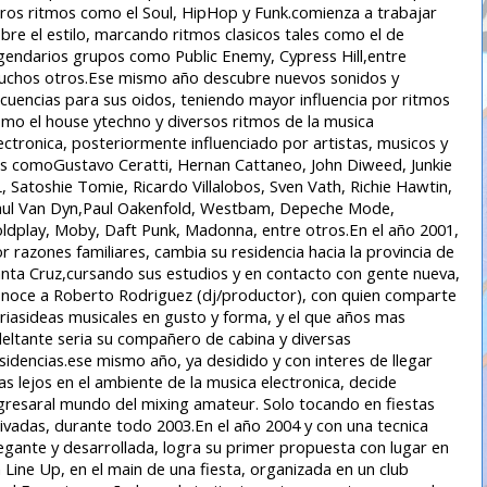
ros ritmos como el Soul, HipHop y Funk.comienza a trabajar
bre el estilo, marcando ritmos clasicos tales como el de
gendarios grupos como Public Enemy, Cypress Hill,entre
chos otros.Ese mismo año descubre nuevos sonidos y
cuencias para sus oidos, teniendo mayor influencia por ritmos
mo el house ytechno y diversos ritmos de la musica
ectronica, posteriormente influenciado por artistas, musicos y
s comoGustavo Ceratti, Hernan Cattaneo, John Diweed, Junkie
, Satoshie Tomie, Ricardo Villalobos, Sven Vath, Richie Hawtin,
ul Van Dyn,Paul Oakenfold, Westbam, Depeche Mode,
ldplay, Moby, Daft Punk, Madonna, entre otros.En el año 2001,
r razones familiares, cambia su residencia hacia la provincia de
nta Cruz,cursando sus estudios y en contacto con gente nueva,
noce a Roberto Rodriguez (dj/productor), con quien comparte
riasideas musicales en gusto y forma, y el que años mas
eltante seria su compañero de cabina y diversas
sidencias.ese mismo año, ya desidido y con interes de llegar
s lejos en el ambiente de la musica electronica, decide
gresaral mundo del mixing amateur. Solo tocando en fiestas
ivadas, durante todo 2003.En el año 2004 y con una tecnica
egante y desarrollada, logra su primer propuesta con lugar en
 Line Up, en el main de una fiesta, organizada en un club