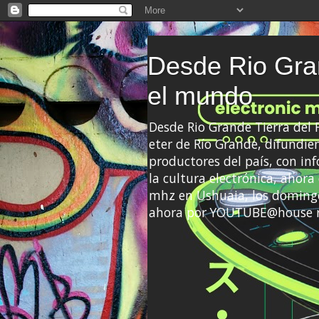
Desde Rio Gran
el mundo
Desde Rio Grande Tierra del
eter de Río Grande, difundien
productores del país, con info
la cultura electrónica, ahor
mhz en Ushuaia, los domingo
ahora por YOUTUBE@house 