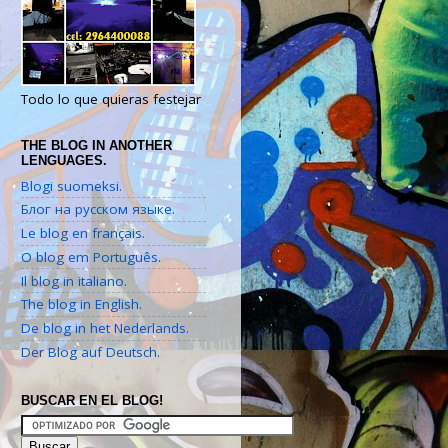
Todo lo que quieras festejar
THE BLOG IN ANOTHER
LENGUAGES.
Blogi suomeksi.
Блог на русском языке.
Le blog en français.
O blog em Português.
Il blog in italiano.
The blog in English.
De blog in het Nederlands.
Der Blog auf Deutsch.
BUSCAR EN EL BLOG!