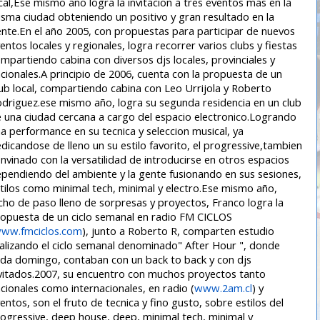
cal,Ese mismo año logra la invitacion a tres eventos mas en la
sma ciudad obteniendo un positivo y gran resultado en la
nte.En el año 2005, con propuestas para participar de nuevos
entos locales y regionales, logra recorrer varios clubs y fiestas
mpartiendo cabina con diversos djs locales, provinciales y
cionales.A principio de 2006, cuenta con la propuesta de un
ub local, compartiendo cabina con Leo Urrijola y Roberto
driguez.ese mismo año, logra su segunda residencia en un club
 una ciudad cercana a cargo del espacio electronico.Logrando
a performance en su tecnica y seleccion musical, ya
dicandose de lleno un su estilo favorito, el progressive,tambien
nvinado con la versatilidad de introducirse en otros espacios
pendiendo del ambiente y la gente fusionando en sus sesiones,
tilos como minimal tech, minimal y electro.Ese mismo año,
cho de paso lleno de sorpresas y proyectos, Franco logra la
opuesta de un ciclo semanal en radio FM CICLOS
ww.fmciclos.com
), junto a Roberto R, comparten estudio
alizando el ciclo semanal denominado" After Hour ", donde
da domingo, contaban con un back to back y con djs
vitados.2007, su encuentro con muchos proyectos tanto
cionales como internacionales, en radio (
www.2am.cl
) y
entos, son el fruto de tecnica y fino gusto, sobre estilos del
ogressive, deep house, deep, minimal tech, minimal y