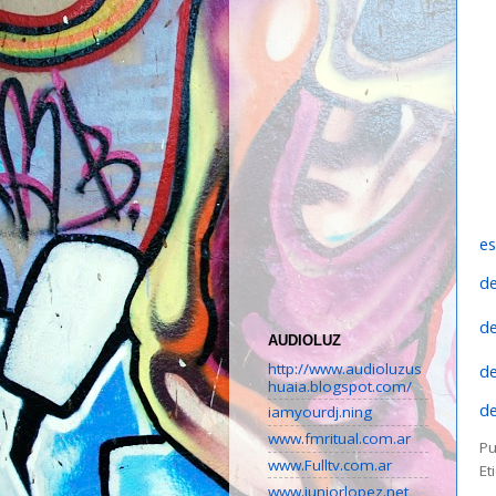
es
d
d
AUDIOLUZ
http://www.audioluzus
d
huaia.blogspot.com/
d
iamyourdj.ning
www.fmritual.com.ar
Pu
www.Fulltv.com.ar
Et
www.juniorlopez.net