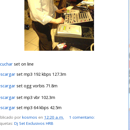
cuchar
set on line
escargar
set mp3 192 kbps 127.3m
escargar
set ogg vorbis 71.8m
escargar
set mp3 vbr 102.3m
escargar
set mp3 64 kbps 42.5m
blicado por
kosmos
en
12:20 a. m.
1 comentario:
iquetas:
Dj Set Exclusivos HRB