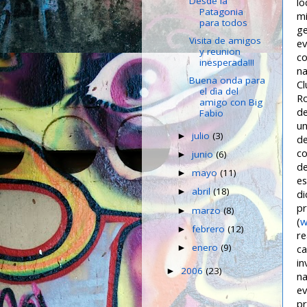
Desde la
lo
Patagonia
mi
para todos
ge
Visita de amigos
ev
y reunion
co
inesperada!!!
na
Buena onda para
Cl
el dìa del
Ro
amigo con Big
de
Fabio
un
julio
(3)
►
de
co
junio
(6)
►
de
mayo
(11)
►
es
abril
(18)
►
di
pr
marzo
(8)
►
(
w
febrero
(12)
►
re
enero
(9)
ca
►
in
2006
(23)
►
na
ev
pr