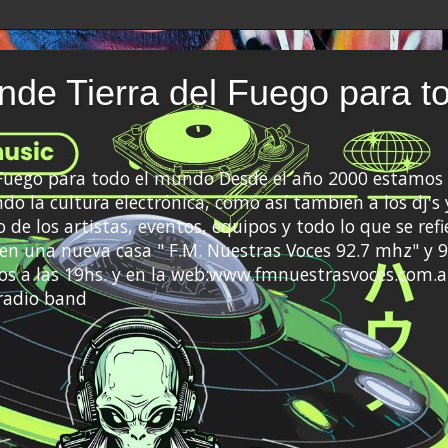
de Tierra del Fuego para t
 Fuego para todo el mundo Desde el año 2000 estamos 
do la cultura electrónica, como así también a los dj's 
 de los artistas, eventos, equipos y todo lo que se refi
a en una nueva casa " F.M. Nuestras Voces 92.7 mhz" y 9
s a las 19hs. y en la web:www.fmnuestrasvoces.com.a
radio band