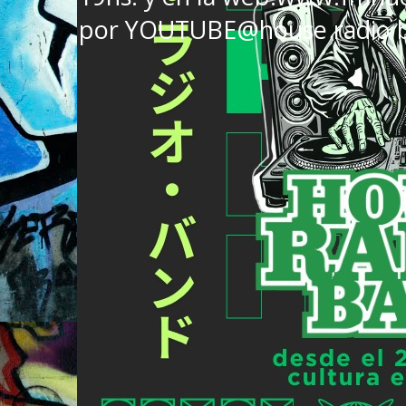
por YOUTUBE@house radio 