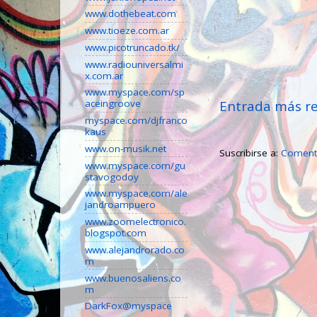
www.dothebeat.com
www.tioeze.com.ar
www.picotruncado.tk/
www.radiouniversalmi
x.com.ar
www.myspace.com/sp
Entrada más re
aceingroove
myspace.com/djfranco
kaus
www.on-musik.net
Suscribirse a:
Comenta
www.myspace.com/gu
stavogodoy
www.myspace.com/ale
jandroampuero
www.zoomelectronico.
blogspot.com
www.alejandrorado.co
m
www.buenosaliens.co
m
DarkFox@myspace