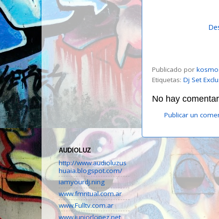
De
Publicado por
kosmo
Etiquetas:
Dj Set Excl
No hay comentari
Publicar un come
AUDIOLUZ
http://www.audioluzus
huaia.blogspot.com/
iamyourdj.ning
www.fmritual.com.ar
www.Fulltv.com.ar
www.juniorlopez.net