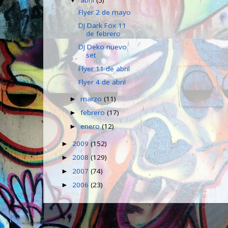
abril
(5)
▼
Flyer 2 de mayo
DJ Dark Fox 11
de febrero
DJ Deko nuevo
set
Flyer 11 de abril
Flyer 4 de abril
marzo
(11)
►
febrero
(17)
►
enero
(12)
►
2009
(152)
►
2008
(129)
►
2007
(74)
►
2006
(23)
►