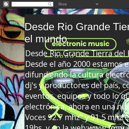
Desde Rio Grande Tier
el mundo
Desde Rio Grande Tierra del
Desde el año 2000 estamos en
difundiendo la cultura electr
dj's y productores del país, co
eventos, equipos y todo lo que
electrónica, ahora en una nu
Voces 92.7 mhz" y 91.5 mhz e
19hs. y en la web:www.fmnue