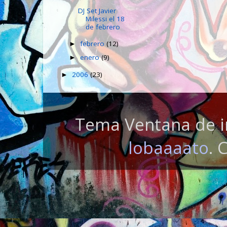
DJ Set Javier
Milessi el 18
de febrero
febrero
(12)
►
enero
(9)
►
2006
(23)
►
Tema Ventana de i
lobaaaato
. 