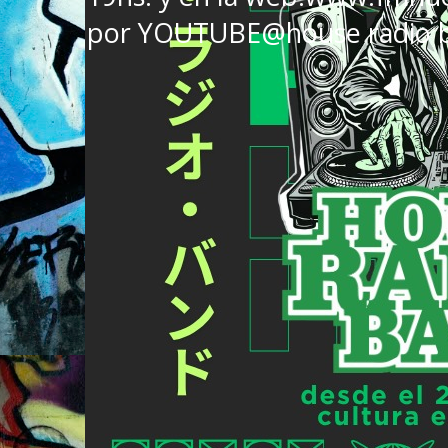
por YOUTUBE@house radio 