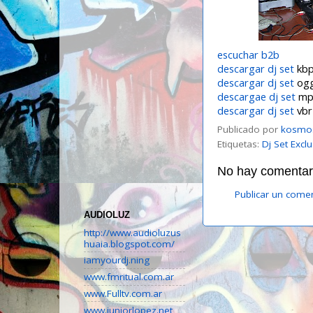
escuchar b2b
descargar dj set
kbp
descargar dj set
og
descargae dj set
mp
descargar dj set
vbr
Publicado por
kosmo
Etiquetas:
Dj Set Excl
No hay comentari
Publicar un come
AUDIOLUZ
http://www.audioluzus
huaia.blogspot.com/
iamyourdj.ning
www.fmritual.com.ar
www.Fulltv.com.ar
www.juniorlopez.net