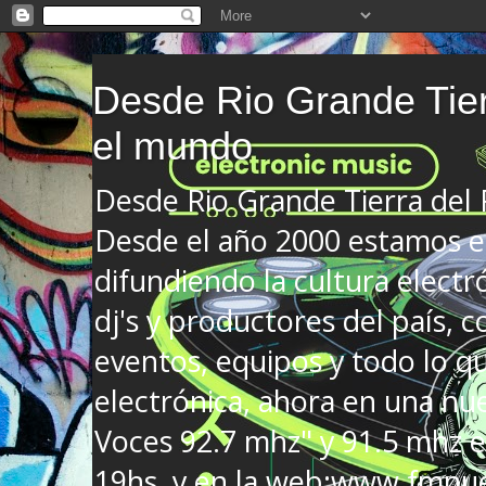
Desde Rio Grande Tier
el mundo
Desde Rio Grande Tierra del
Desde el año 2000 estamos en
difundiendo la cultura electr
dj's y productores del país, co
eventos, equipos y todo lo que
electrónica, ahora en una nu
Voces 92.7 mhz" y 91.5 mhz e
19hs. y en la web:www.fmnue