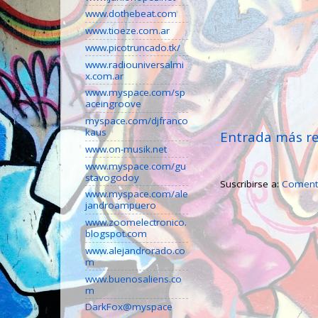
www.dothebeat.com
www.tioeze.com.ar
www.picotruncado.tk/
www.radiouniversalmi
x.com.ar
www.myspace.com/sp
aceingroove
myspace.com/djfranco
kaus
Entrada más re
www.on-musik.net
www.myspace.com/gu
stavogodoy
Suscribirse a:
Comenta
www.myspace.com/ale
jandroampuero
www.zoomelectronico.
blogspot.com
www.alejandrorado.co
m
www.buenosaliens.co
m
DarkFox@myspace