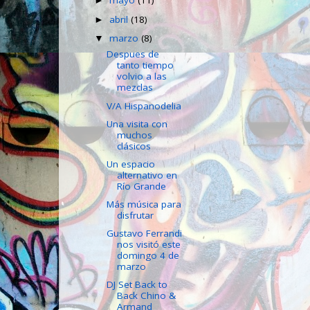
mayo
(11)
►
abril
(18)
►
marzo
(8)
▼
Despues de
tanto tiempo
volvio a las
mezclas
V/A Hispanodelia
Una visita con
muchos
clásicos
Un espacio
alternativo en
Río Grande
Más música para
disfrutar
Gustavo Ferrandi
nos visitó este
domingo 4 de
marzo
DJ Set Back to
Back Chino &
Armand