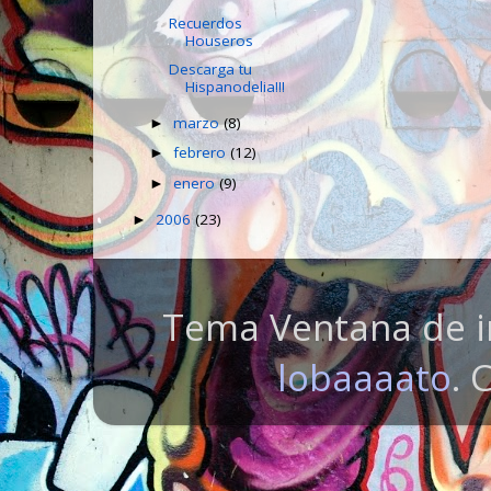
Recuerdos
Houseros
Descarga tu
Hispanodelia!!!
marzo
(8)
►
febrero
(12)
►
enero
(9)
►
2006
(23)
►
Tema Ventana de i
lobaaaato
. 