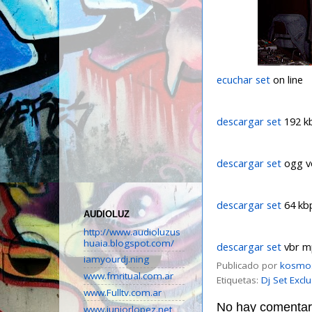
ecuchar set
on line
descargar set
192 k
descargar set
ogg vo
descargar set
64 kb
AUDIOLUZ
http://www.audioluzus
huaia.blogspot.com/
descargar set
vbr m
iamyourdj.ning
Publicado por
kosmo
www.fmritual.com.ar
Etiquetas:
Dj Set Excl
www.Fulltv.com.ar
No hay comentari
www.juniorlopez.net