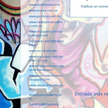
www.dothebeat.com
Publicar un come
www.tioeze.com.ar
www.picotruncado.tk/
www.radiouniversalmi
x.com.ar
www.myspace.com/sp
aceingroove
myspace.com/djfranco
kaus
www.on-musik.net
www.myspace.com/gu
stavogodoy
www.myspace.com/ale
jandroampuero
www.zoomelectronico.
blogspot.com
www.alejandrorado.co
m
Entrada más re
www.buenosaliens.co
m
DarkFox@myspace