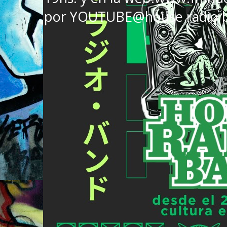
por YOUTUBE@house radio 