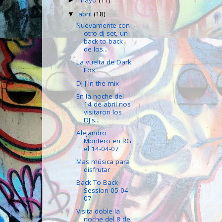
mayo
(11)
►
abril
(18)
▼
Nuevamente con
otro dj set, un
back to back
de los...
La vuelta de Dark
Fox
DJ J in the mix
En la noche del
14 de abril nos
visitaron los
DJ's...
Alejandro
Montero en RG
el 14-04-07
Mas música para
disfrutar
Back To Back
Session 05-04-
07
Visita doble la
noche del 8 de