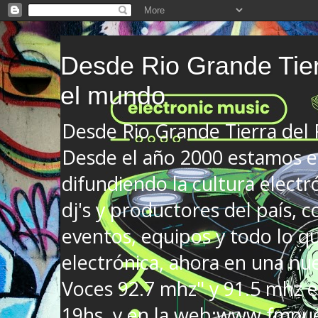
Desde Rio Grande Tier
el mundo
Desde Rio Grande Tierra del
Desde el año 2000 estamos en
difundiendo la cultura electr
dj's y productores del país, co
eventos, equipos y todo lo que
electrónica, ahora en una nu
Voces 92.7 mhz" y 91.5 mhz e
19hs. y en la web:www.fmnue