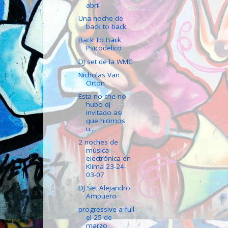
abril
Una noche de
back to back
Back To Back
Psicodelico
DJ set de la WMC
Nicholas Van
Orton
Esta no che no
hubo dj
invitado asi
que hicimos
u...
2 noches de
música
electrónica en
Klima 23-24-
03-07
DJ Set Alejandro
Ampuero
progressive a full
el 25 de
marzo