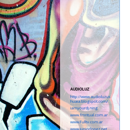
AUDIOLUZ
http://www.audioluzus
huaia.blogspot.com/
iamyourdj.ning
www.fmritual.com.ar
www.Fulltv.com.ar
www.juniorlopez.net