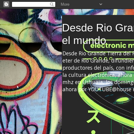
Desde Rio Gran
el mundo
Desde Rio Grande Tierra del
eter de Río Grande, difundien
productores del país, con info
la cultura electrónica, ahor
mhz en Ushuaia, los domingo
ahora por YOUTUBE@house 