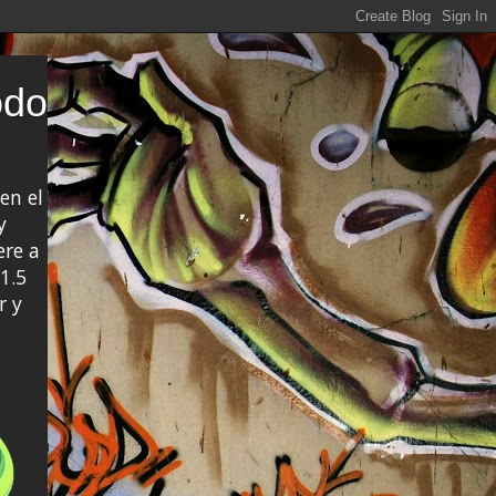
odo
en el
y
ere a
1.5
r y