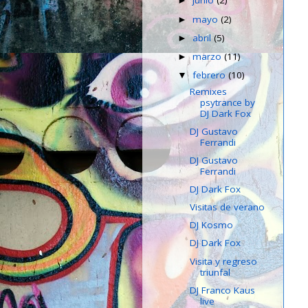
junio
(2)
►
mayo
(2)
►
abril
(5)
►
marzo
(11)
►
febrero
(10)
▼
Remixes
psytrance by
DJ Dark Fox
DJ Gustavo
Ferrandi
DJ Gustavo
Ferrandi
DJ Dark Fox
Visitas de verano
DJ Kosmo
DJ Dark Fox
Visita y regreso
triunfal
DJ Franco Kaus
live