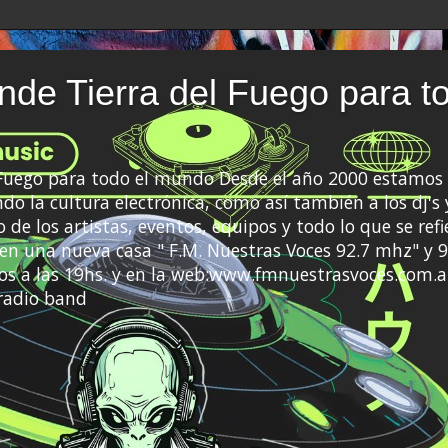
de Tierra del Fuego para t
 Fuego para todo el mundo Desde el año 2000 estamos 
do la cultura electrónica, como así también a los dj's 
 de los artistas, eventos, equipos y todo lo que se refi
a en una nueva casa " F.M. Nuestras Voces 92.7 mhz" y 9
s a las 19hs. y en la web:www.fmnuestrasvoces.com.a
radio band