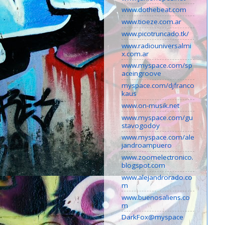
www.dothebeat.com
www.tioeze.com.ar
www.picotruncado.tk/
www.radiouniversalmi
x.com.ar
www.myspace.com/sp
aceingroove
myspace.com/djfranco
kaus
www.on-musik.net
www.myspace.com/gu
stavogodoy
www.myspace.com/ale
jandroampuero
www.zoomelectronico.
blogspot.com
www.alejandrorado.co
m
www.buenosaliens.co
m
DarkFox@myspace