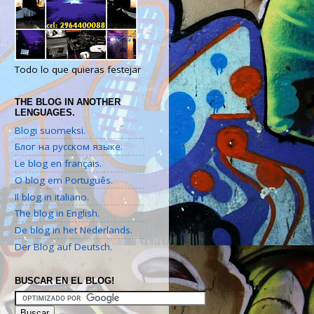
Todo lo que quieras festejar
THE BLOG IN ANOTHER
LENGUAGES.
Blogi suomeksi.
Блог на русском языке.
Le blog en français.
O blog em Português.
Il blog in italiano.
The blog in English.
De blog in het Nederlands.
Der Blog auf Deutsch.
BUSCAR EN EL BLOG!