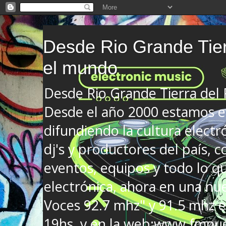
Desde Rio Grande Tier
el mundo
Desde Rio Grande Tierra del
Desde el año 2000 estamos en
difundiendo la cultura electr
dj's y productores del país, co
eventos, equipos y todo lo que
electrónica, ahora en una nu
Voces 92.7 mhz" y 91.5 mhz e
19hs. y en la web:www.fmnue