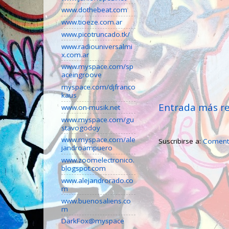
www.dothebeat.com
www.tioeze.com.ar
www.picotruncado.tk/
www.radiouniversalmi
x.com.ar
www.myspace.com/sp
aceingroove
myspace.com/djfranco
kaus
Entrada más re
www.on-musik.net
www.myspace.com/gu
stavogodoy
www.myspace.com/ale
Suscribirse a:
Comenta
jandroampuero
www.zoomelectronico.
blogspot.com
www.alejandrorado.co
m
www.buenosaliens.co
m
DarkFox@myspace