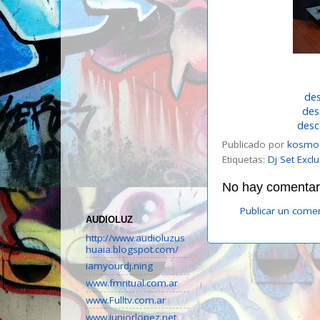
de
des
desc
Publicado por
kosmo
Etiquetas:
Dj Set Excl
No hay comentari
Publicar un come
AUDIOLUZ
http://www.audioluzus
huaia.blogspot.com/
iamyourdj.ning
www.fmritual.com.ar
www.Fulltv.com.ar
www.juniorlopez.net