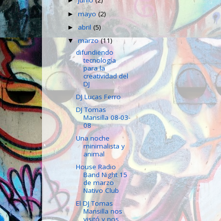
junio
(2)
►
mayo
(2)
►
abril
(5)
►
marzo
(11)
▼
difundiendo
tecnología
para la
creatividad del
DJ
DJ Lucas Ferro
DJ Tomas
Mansilla 08-03-
08
Una noche
minimalista y
animal
House Radio
Band Night 15
de marzo
Nativo Club
El DJ Tomas
Mansilla nos
visitó y nos