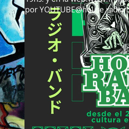
por YOUTUBE@house radio 