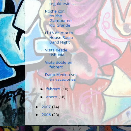
regaló este ...
Noche con
mucho
Glamour en
Río Grande
El 15 de marzo
House Radio
Band Night
Visita desde
Ushuaia
Visita doble en
febrero
Dario Medina set
en vacaciones
febrero
(10)
►
enero
(18)
►
2007
(74)
►
2006
(23)
►