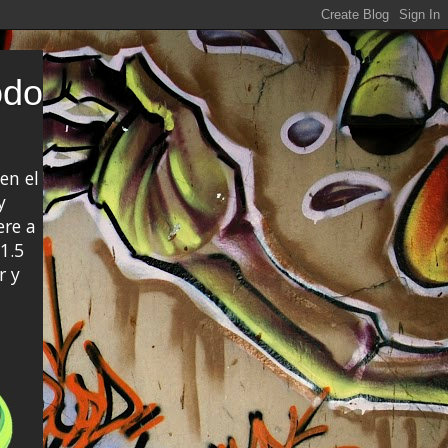
odo
en el
y
ere a
1.5
r y