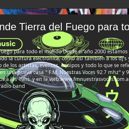
de Tierra del Fuego para t
 Fuego para todo el mundo Desde el año 2000 estamos 
do la cultura electrónica, como así también a los dj's 
 de los artistas, eventos, equipos y todo lo que se refi
a en una nueva casa " F.M. Nuestras Voces 92.7 mhz" y 9
s a las 19hs. y en la web:www.fmnuestrasvoces.com.a
radio band