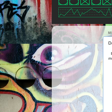
MI
D
mu