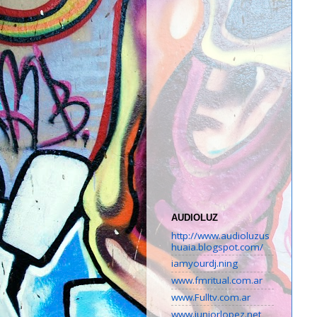
AUDIOLUZ
http://www.audioluzus
huaia.blogspot.com/
iamyourdj.ning
www.fmritual.com.ar
www.Fulltv.com.ar
www.juniorlopez.net