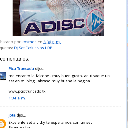
blicado por
kosmos
en
8:36 p. m.
iquetas:
Dj Set Exclusivos HRB
 comentarios:
Pico Truncado
dijo...
me encanto la falcone . muy buen gusto. aqui saque un
set en mi blog . abraso muy buena la pagina .
www.pciotruncado.tk
1:34 a. m.
jota
dijo...
Excelente set a vicky te esperamos con un set
Progressive