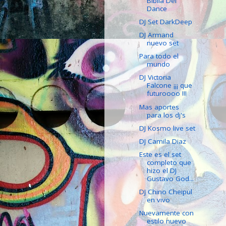
Biblia Del
Dance
DJ Set DarkDeep
DJ Armand
nuevo set
Para todo el
mundo
DJ Victoria
Falcone ¡¡¡ que
futuroooo !!!
Mas aportes
para los dj's
DJ Kosmo live set
DJ Camila Diaz
Este es el set
completo que
hizo el DJ
Gustavo God...
DJ Chino Cheipul
en vivo
Nuevamente con
estilo nuevo