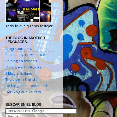
Todo lo que quieras festejar
THE BLOG IN ANOTHER
LENGUAGES.
Blogi suomeksi.
Блог на русском языке.
Le blog en français.
O blog em Português.
Il blog in italiano.
The blog in English.
De blog in het Nederlands.
Der Blog auf Deutsch.
BUSCAR EN EL BLOG!