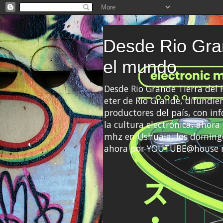
Desde Rio Gran
el mundo
Desde Rio Grande Tierra del
eter de Río Grande, difundien
productores del país, con info
la cultura electrónica, ahor
mhz en Ushuaia, los domingo
ahora por YOUTUBE@house 