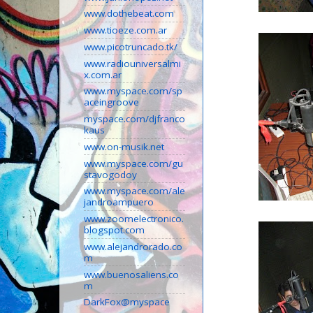
www.dothebeat.com
www.tioeze.com.ar
www.picotruncado.tk/
www.radiouniversalmi
x.com.ar
www.myspace.com/sp
aceingroove
myspace.com/djfranco
kaus
www.on-musik.net
www.myspace.com/gu
stavogodoy
www.myspace.com/ale
jandroampuero
www.zoomelectronico.
blogspot.com
www.alejandrorado.co
m
www.buenosaliens.co
m
DarkFox@myspace