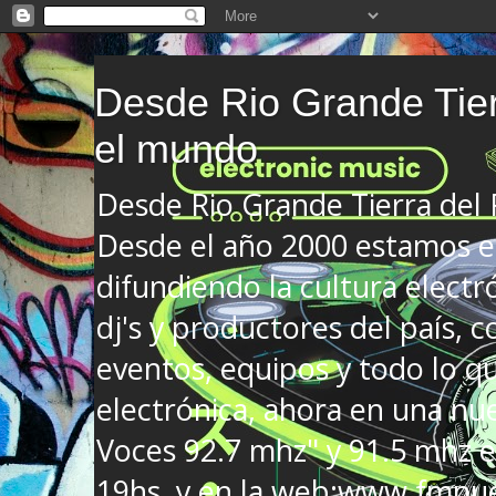
Desde Rio Grande Tier
el mundo
Desde Rio Grande Tierra del
Desde el año 2000 estamos en
difundiendo la cultura electr
dj's y productores del país, co
eventos, equipos y todo lo que
electrónica, ahora en una nu
Voces 92.7 mhz" y 91.5 mhz e
19hs. y en la web:www.fmnue