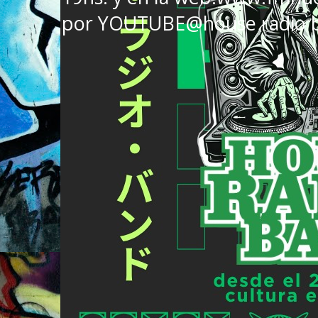
por YOUTUBE@house radio 