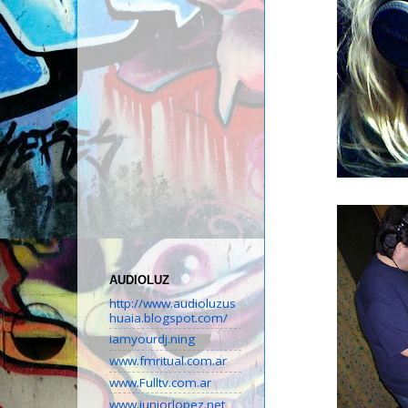
AUDIOLUZ
http://www.audioluzus
huaia.blogspot.com/
iamyourdj.ning
www.fmritual.com.ar
www.Fulltv.com.ar
www.juniorlopez.net