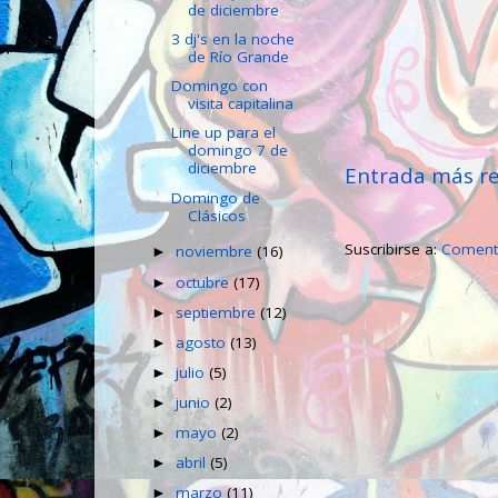
de diciembre
3 dj's en la noche
de Río Grande
Domingo con
visita capitalina
Line up para el
domingo 7 de
diciembre
Entrada más re
Domingo de
Clásicos
Suscribirse a:
Comenta
noviembre
(16)
►
octubre
(17)
►
septiembre
(12)
►
agosto
(13)
►
julio
(5)
►
junio
(2)
►
mayo
(2)
►
abril
(5)
►
marzo
(11)
►