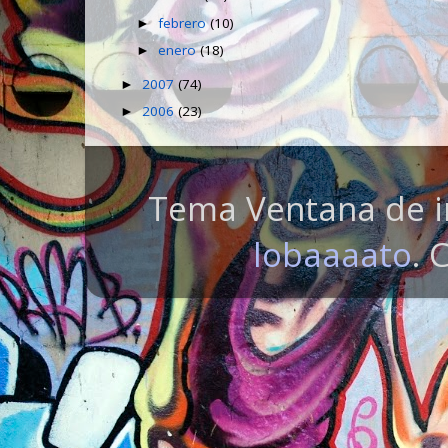
febrero
(10)
►
enero
(18)
►
2007
(74)
►
2006
(23)
►
Tema Ventana de i
lobaaaato
. 