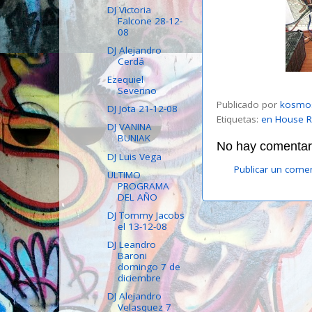
DJ Victoria
Falcone 28-12-
08
DJ Alejandro
Cerdá
Ezequiel
Severino
Publicado por
kosmo
DJ Jota 21-12-08
Etiquetas:
en House R
DJ VANINA
BUNIAK
No hay comentari
DJ Luis Vega
Publicar un come
ULTIMO
PROGRAMA
DEL AÑO
DJ Tommy Jacobs
el 13-12-08
DJ Leandro
Baroni
domingo 7 de
diciembre
DJ Alejandro
Velasquez 7