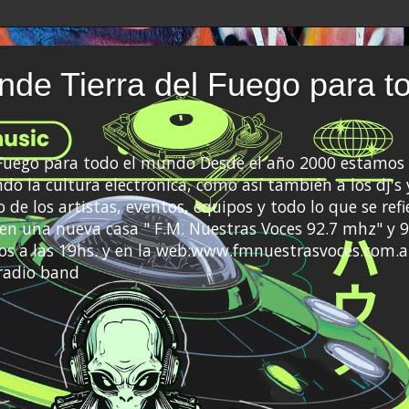
de Tierra del Fuego para t
 Fuego para todo el mundo Desde el año 2000 estamos 
do la cultura electrónica, como así también a los dj's 
 de los artistas, eventos, equipos y todo lo que se refi
a en una nueva casa " F.M. Nuestras Voces 92.7 mhz" y 9
s a las 19hs. y en la web:www.fmnuestrasvoces.com.a
radio band