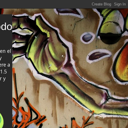
odo
en el
y
ere a
1.5
r y