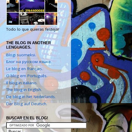
Todo lo que quieras festejar
THE BLOG IN ANOTHER
LENGUAGES.
Blogi suomeksi.
Блог на русском языке.
Le blog en français.
O blog em Português.
Il blog in italiano.
The blog in English.
De blog in het Nederlands.
Der Blog auf Deutsch.
BUSCAR EN EL BLOG!