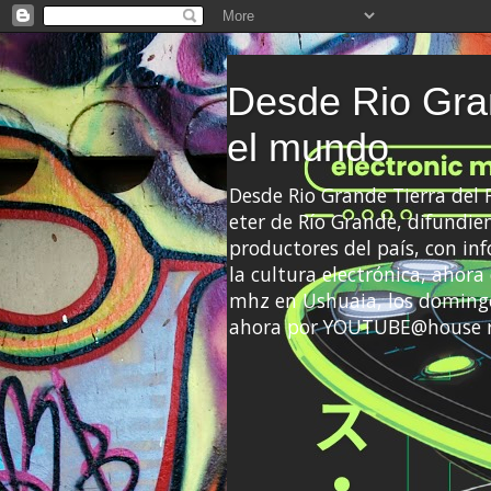
Desde Rio Gran
el mundo
Desde Rio Grande Tierra del
eter de Río Grande, difundien
productores del país, con info
la cultura electrónica, ahor
mhz en Ushuaia, los domingo
ahora por YOUTUBE@house 