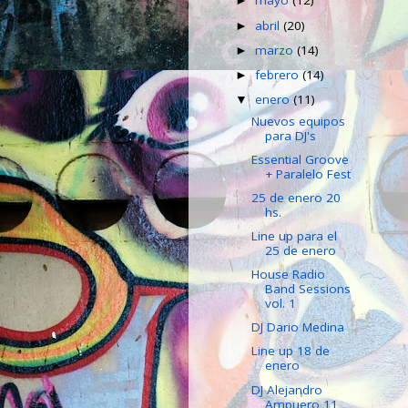
mayo
(12)
►
abril
(20)
►
marzo
(14)
►
febrero
(14)
►
enero
(11)
▼
Nuevos equipos
para DJ's
Essential Groove
+ Paralelo Fest
25 de enero 20
hs.
Line up para el
25 de enero
House Radio
Band Sessions
vol. 1
DJ Dario Medina
Line up 18 de
enero
DJ Alejandro
Ampuero 11