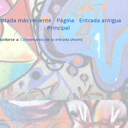
ntrada más reciente
Página
Entrada antigua
Principal
scribirse a:
Comentarios de la entrada (Atom)