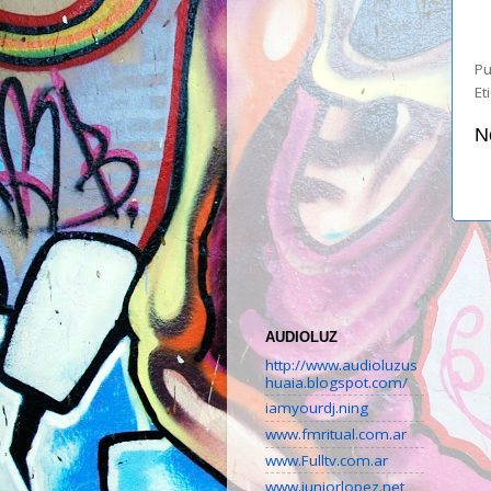
Pu
Et
N
AUDIOLUZ
http://www.audioluzus
huaia.blogspot.com/
iamyourdj.ning
www.fmritual.com.ar
www.Fulltv.com.ar
www.juniorlopez.net