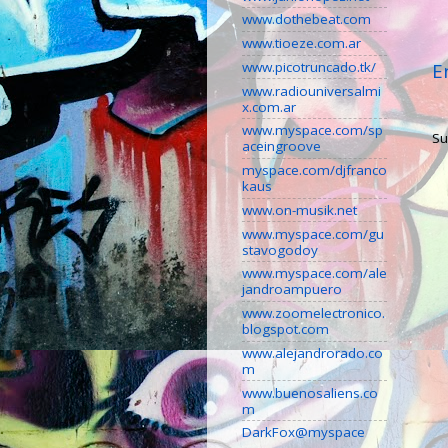
www.dothebeat.com
www.tioeze.com.ar
E
www.picotruncado.tk/
www.radiouniversalmi
x.com.ar
www.myspace.com/sp
Su
aceingroove
myspace.com/djfranco
kaus
www.on-musik.net
www.myspace.com/gu
stavogodoy
www.myspace.com/ale
jandroampuero
www.zoomelectronico.
blogspot.com
www.alejandrorado.co
m
www.buenosaliens.co
m
DarkFox@myspace