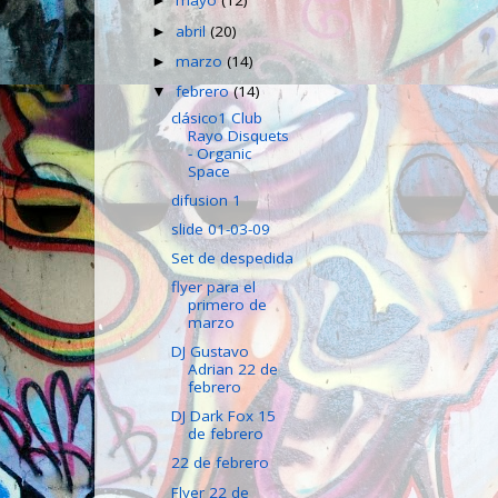
mayo
(12)
►
abril
(20)
►
marzo
(14)
►
febrero
(14)
▼
clásico1 Club
Rayo Disquets
- Organic
Space
difusion 1
slide 01-03-09
Set de despedida
flyer para el
primero de
marzo
DJ Gustavo
Adrian 22 de
febrero
DJ Dark Fox 15
de febrero
22 de febrero
Flyer 22 de