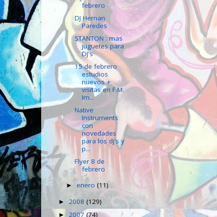
febrero
DJ Hernan
Paredes
STANTON : mas
juguetes para
DJ's
15 de febrero
estudios
nuevos +
visitas en F.M.
Im...
Native
Instruments
con
novedades
para los dj's y
p...
Flyer 8 de
febrero
enero
(11)
►
2008
(129)
►
2007
(74)
►