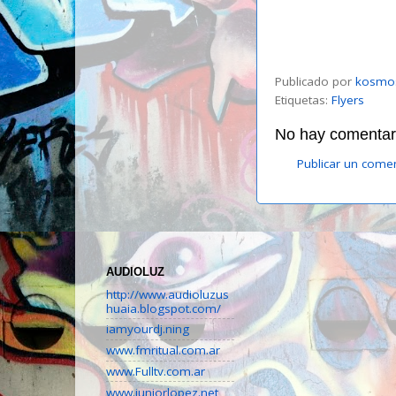
Publicado por
kosmo
Etiquetas:
Flyers
No hay comentari
Publicar un come
AUDIOLUZ
http://www.audioluzus
huaia.blogspot.com/
iamyourdj.ning
www.fmritual.com.ar
www.Fulltv.com.ar
www.juniorlopez.net