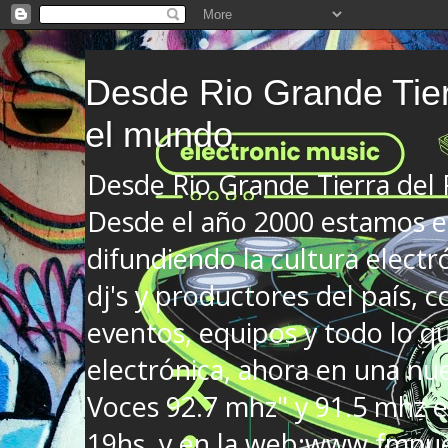
Desde Rio Grande Tier
el mundo
Desde Rio Grande Tierra del
Desde el año 2000 estamos en
difundiendo la cultura electr
dj's y productores del país, co
eventos, equipos y todo lo que
electrónica, ahora en una nu
Voces 92.7 mhz" y 91.5 mhz e
19hs. y en la web:www.fmnue