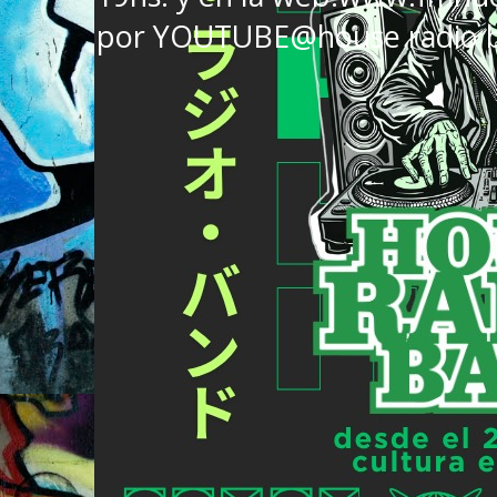
por YOUTUBE@house radio 