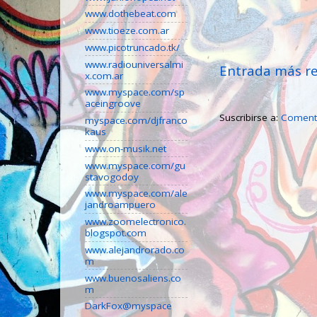
www.dothebeat.com
www.tioeze.com.ar
www.picotruncado.tk/
www.radiouniversalmi
Entrada más re
x.com.ar
www.myspace.com/sp
aceingroove
Suscribirse a:
Comenta
myspace.com/djfranco
kaus
www.on-musik.net
www.myspace.com/gu
stavogodoy
www.myspace.com/ale
jandroampuero
www.zoomelectronico.
blogspot.com
www.alejandrorado.co
m
www.buenosaliens.co
m
DarkFox@myspace