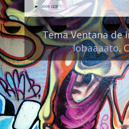
2006
(23)
►
Tema Ventana de i
lobaaaato
. 