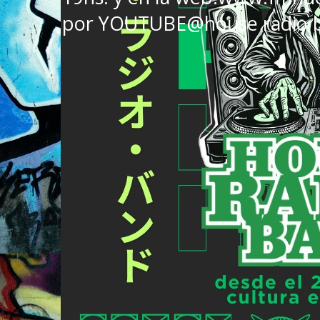
por YOUTUBE@house radio 