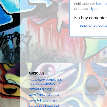
Publicado por
kosmo
Etiquetas:
Flyers
No hay comentari
Publicar un come
AUDIOLUZ
http://www.audioluzus
huaia.blogspot.com/
iamyourdj.ning
www.fmritual.com.ar
www.Fulltv.com.ar
www.juniorlopez.net