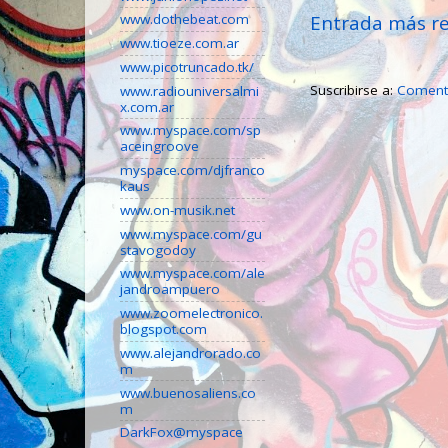
Entrada más re
www.dothebeat.com
www.tioeze.com.ar
www.picotruncado.tk/
Suscribirse a:
Comenta
www.radiouniversalmi
x.com.ar
www.myspace.com/sp
aceingroove
myspace.com/djfranco
kaus
www.on-musik.net
www.myspace.com/gu
stavogodoy
www.myspace.com/ale
jandroampuero
www.zoomelectronico.
blogspot.com
www.alejandrorado.co
m
www.buenosaliens.co
m
DarkFox@myspace