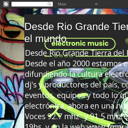
Desde Rio Grande Tier
el mundo
Desde Rio Grande Tierra del
Desde el año 2000 estamos en
difundiendo la cultura electr
dj's y productores del país, co
eventos, equipos y todo lo que
electrónica, ahora en una nu
Voces 92.7 mhz" y 91.5 mhz e
19hs. y en la web:www.fmnue