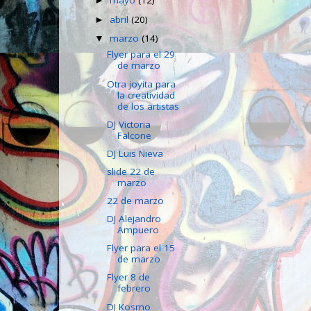
mayo
(12)
►
abril
(20)
►
marzo
(14)
▼
Flyer para el 29
de marzo
Otra joyita para
la creatividad
de los artistas
DJ Victoria
Falcone
DJ Luis Nieva
slide 22 de
marzo
22 de marzo
DJ Alejandro
Ampuero
Flyer para el 15
de marzo
Flyer 8 de
febrero
DJ Kosmo