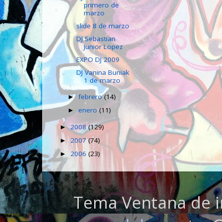
primero de
marzo
slide 8 de marzo
DJ Sebastian
Junior Lopez
EXPO DJ 2009
DJ Vanina Buniak
1 de marzo
febrero
(14)
►
enero
(11)
►
2008
(129)
►
2007
(74)
►
2006
(23)
►
Tema Ventana de i