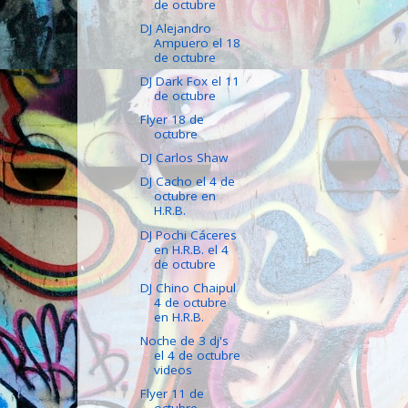
de octubre
DJ Alejandro
Ampuero el 18
de octubre
DJ Dark Fox el 11
de octubre
Flyer 18 de
octubre
DJ Carlos Shaw
DJ Cacho el 4 de
octubre en
H.R.B.
DJ Pochi Cáceres
en H.R.B. el 4
de octubre
DJ Chino Chaipul
4 de octubre
en H.R.B.
Noche de 3 dj's
el 4 de octubre
videos
Flyer 11 de
octubre