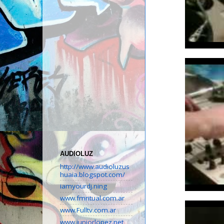
AUDIOLUZ
http://www.audioluzus
huaia.blogspot.com/
iamyourdj.ning
www.fmritual.com.ar
www.Fulltv.com.ar
www.juniorlopez.net