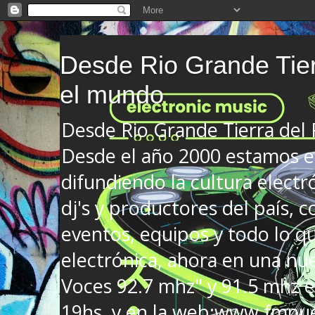
Desde Rio Grande Tier
el mundo
Desde Rio Grande Tierra del
Desde el año 2000 estamos en
difundiendo la cultura electr
dj's y productores del país, co
eventos, equipos y todo lo que
electrónica, ahora en una nu
Voces 92.7 mhz" y 91.5 mhz e
19hs. y en la web:www.fmnue