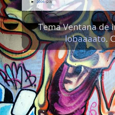
2006
(23)
►
Tema Ventana de i
lobaaaato
. 