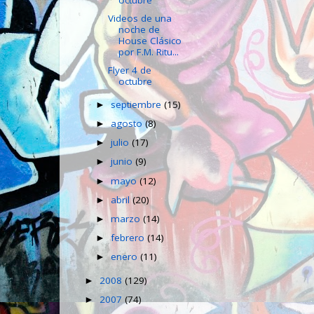
Videos de una
noche de
House Clásico
por F.M. Ritu...
Flyer 4 de
octubre
septiembre
(15)
►
agosto
(8)
►
julio
(17)
►
junio
(9)
►
mayo
(12)
►
abril
(20)
►
marzo
(14)
►
febrero
(14)
►
enero
(11)
►
2008
(129)
►
2007
(74)
►