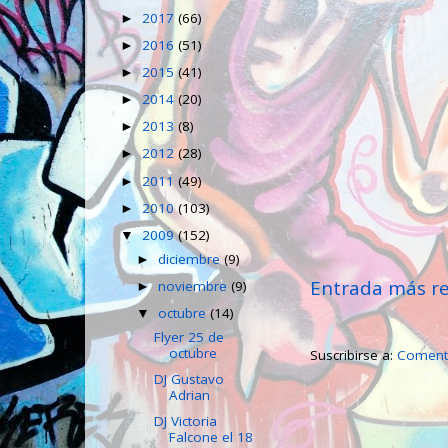
2017
(66)
►
2016
(51)
►
2015
(41)
►
2014
(20)
►
2013
(8)
►
2012
(28)
►
2011
(49)
►
2010
(103)
►
2009
(152)
▼
diciembre
(9)
►
Entrada más re
noviembre
(9)
►
octubre
(14)
▼
Flyer 25 de
octubre
Suscribirse a:
Comenta
DJ Gustavo
Adrian
DJ Victoria
Falcone el 18