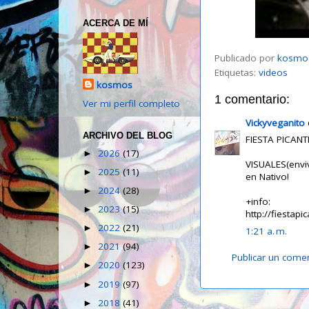
ACERCA DE MÍ
Publicado por
kosmo
Etiquetas:
videos
kosmos
1 comentario:
Ver mi perfil completo
Vickyveganito
d
ARCHIVO DEL BLOG
FIESTA PICANTE
2026
(17)
►
VISUALES(env
2025
(11)
►
en Nativo!
2024
(28)
►
+info:
2023
(15)
►
http://fiestap
2022
(21)
►
1:21 a. m.
2021
(94)
►
Publicar un come
2020
(123)
►
2019
(97)
►
2018
(41)
►