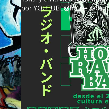
por YOUTUBE@house radio 