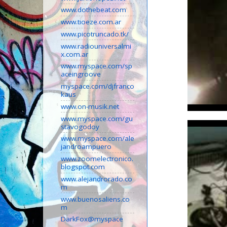
www.dothebeat.com
www.tioeze.com.ar
www.picotruncado.tk/
www.radiouniversalmi
x.com.ar
www.myspace.com/sp
aceingroove
myspace.com/djfranco
kaus
www.on-musik.net
www.myspace.com/gu
stavogodoy
www.myspace.com/ale
jandroampuero
www.zoomelectronico.
blogspot.com
www.alejandrorado.co
m
www.buenosaliens.co
m
DarkFox@myspace