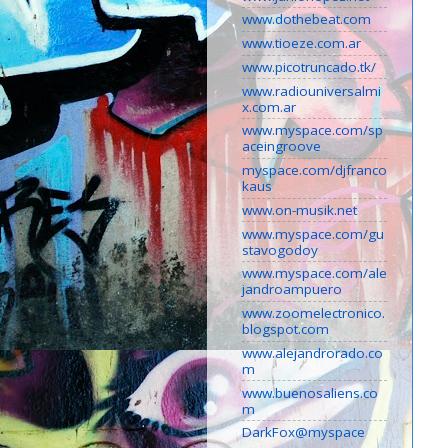
www.dothebeat.com
www.tioeze.com.ar
www.picotruncado.tk/
www.radiouniversalmi
x.com.ar
www.myspace.com/sp
aceingroove
myspace.com/djfranco
kaus
www.on-musik.net
www.myspace.com/gu
stavogodoy
www.myspace.com/ale
jandroampuero
www.zoomelectronico.
blogspot.com
www.alejandrorado.co
m
www.buenosaliens.co
m
DarkFox@myspace