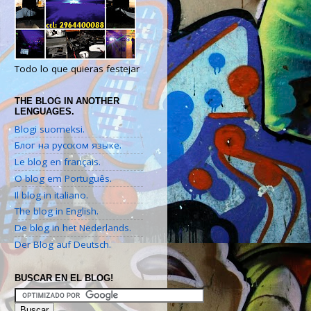
Todo lo que quieras festejar
THE BLOG IN ANOTHER
LENGUAGES.
Blogi suomeksi.
Блог на русском языке.
Le blog en français.
O blog em Português.
Il blog in italiano.
The blog in English.
De blog in het Nederlands.
Der Blog auf Deutsch.
BUSCAR EN EL BLOG!