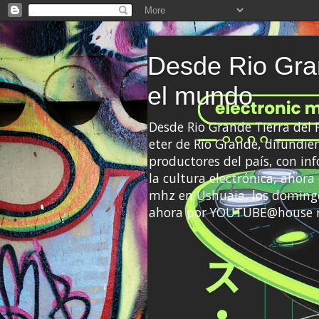
Desde Rio Gran
el mundo
Desde Rio Grande Tierra del
eter de Río Grande, difundien
productores del país, con info
la cultura electrónica, ahor
mhz en Ushuaia, los domingo
ahora por YOUTUBE@house 