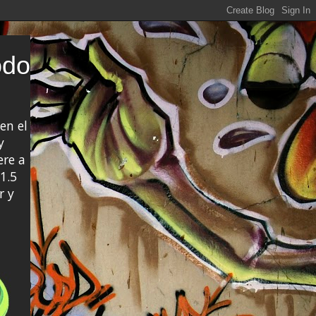
odo
en el
y
ere a
1.5
r y