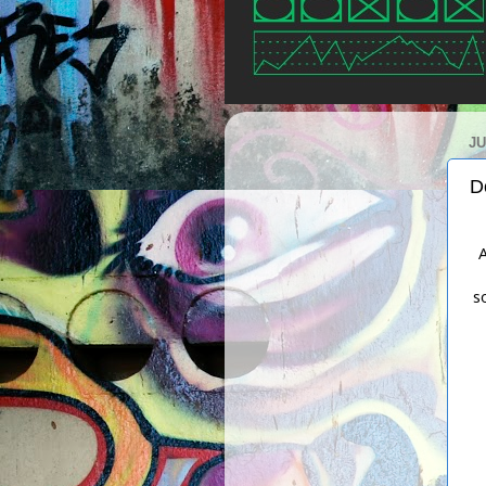
JU
D
A
s