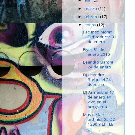
abril
(5)
►
marzo
(11)
►
febrero
(17)
►
enero
(12)
▼
Facundo Mohrr
DJ/Producer 31
de enero
Flyer 31 de
enero 2010
Leandro Baroni
24 de enero
DJ Leandro
Baroni el 24
deenero
DJ Armand el 17
de enero en
vivo en el
programa
Mas de las
technics SL-DZ
1200 Y LITTLE
DJ