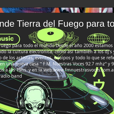
de Tierra del Fuego para t
 Fuego para todo el mundo Desde el año 2000 estamos 
do la cultura electrónica, como así también a los dj's 
 de los artistas, eventos, equipos y todo lo que se refi
a en una nueva casa " F.M. Nuestras Voces 92.7 mhz" y 9
s a las 19hs. y en la web:www.fmnuestrasvoces.com.a
radio band