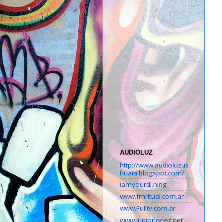
AUDIOLUZ
http://www.audioluzus
huaia.blogspot.com/
iamyourdj.ning
www.fmritual.com.ar
www.Fulltv.com.ar
www.juniorlopez.net