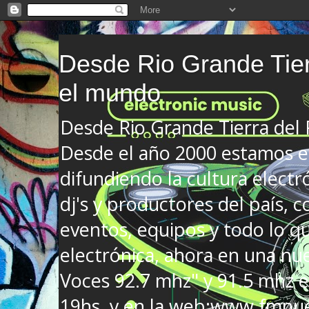
Desde Rio Grande Tier
el mundo
Desde Rio Grande Tierra del
Desde el año 2000 estamos en
difundiendo la cultura electr
dj's y productores del país, co
eventos, equipos y todo lo que
electrónica, ahora en una nu
Voces 92.7 mhz" y 91.5 mhz e
19hs. y en la web:www.fmnue