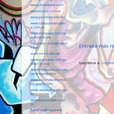
www.dothebeat.com
www.tioeze.com.ar
www.picotruncado.tk/
www.radiouniversalmi
x.com.ar
www.myspace.com/sp
aceingroove
myspace.com/djfranco
Entrada más re
kaus
www.on-musik.net
www.myspace.com/gu
Suscribirse a:
Comenta
stavogodoy
www.myspace.com/ale
jandroampuero
www.zoomelectronico.
blogspot.com
www.alejandrorado.co
m
www.buenosaliens.co
m
DarkFox@myspace