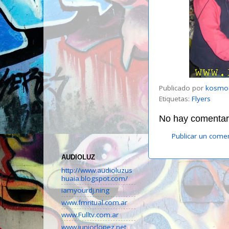
Publicado por
kosmo
Etiquetas:
Flyers
No hay comentari
Publicar un come
AUDIOLUZ
http://www.audioluzus
huaia.blogspot.com/
iamyourdj.ning
www.fmritual.com.ar
www.Fulltv.com.ar
www.juniorlopez.net