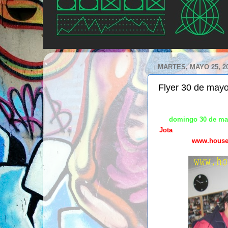
MARTES, MAYO 25, 2
Flyer 30 de may
El
domingo 30 de m
Jota
,
los
esperamos apa
web :
www.houser