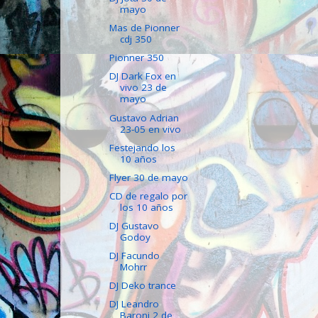
mayo
Mas de Pionner
cdj 350
Pionner 350
DJ Dark Fox en
vivo 23 de
mayo
Gustavo Adrian
23-05 en vivo
Festejando los
10 años
Flyer 30 de mayo
CD de regalo por
los 10 años
DJ Gustavo
Godoy
DJ Facundo
Mohrr
DJ Deko trance
DJ Leandro
Baroni 2 de