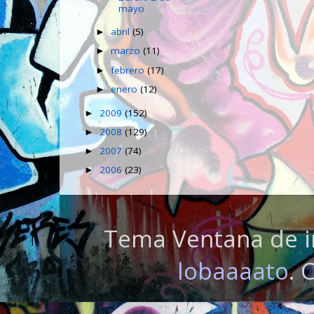
mayo
abril
(5)
►
marzo
(11)
►
febrero
(17)
►
enero
(12)
►
2009
(152)
►
2008
(129)
►
2007
(74)
►
2006
(23)
►
Tema Ventana de i
lobaaaato
. 