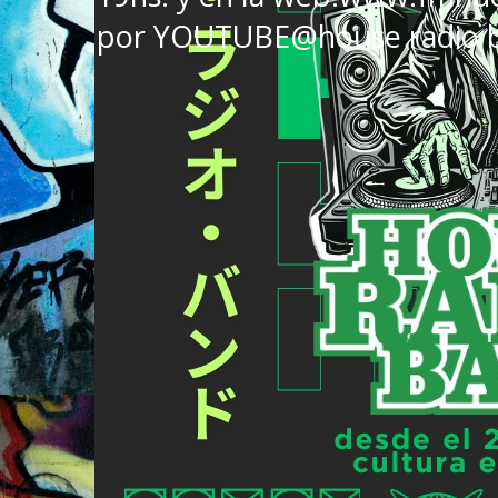
por YOUTUBE@house radio 