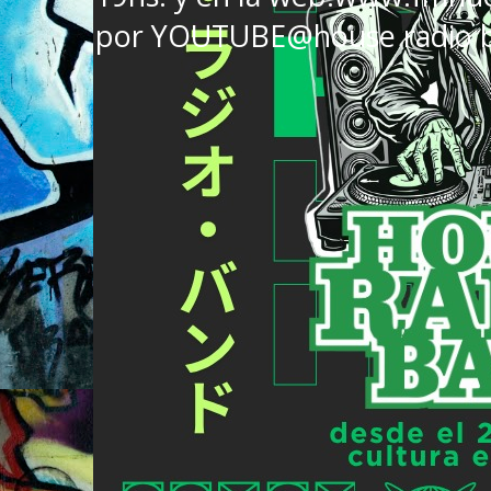
por YOUTUBE@house radio 