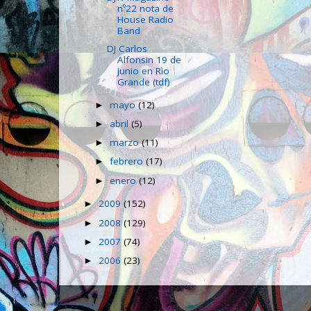
nº22 nota de
House Radio
Band
DJ Carlos
Alfonsin 19 de
junio en Rìo
Grande (tdf)
mayo
(12)
►
abril
(5)
►
marzo
(11)
►
febrero
(17)
►
enero
(12)
►
2009
(152)
►
2008
(129)
►
2007
(74)
►
2006
(23)
►