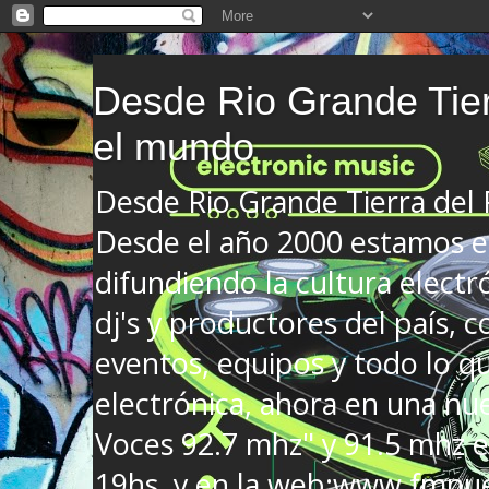
Desde Rio Grande Tier
el mundo
Desde Rio Grande Tierra del
Desde el año 2000 estamos en
difundiendo la cultura electr
dj's y productores del país, co
eventos, equipos y todo lo que
electrónica, ahora en una nu
Voces 92.7 mhz" y 91.5 mhz e
19hs. y en la web:www.fmnue