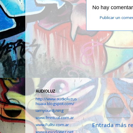
No hay comentari
Publicar un come
AUDIOLUZ
http://www.audioluzus
huaia.blogspot.com/
iamyourdj.ning
www.fmritual.com.ar
Entrada más re
www.Fulltv.com.ar
www.juniorlopez.net