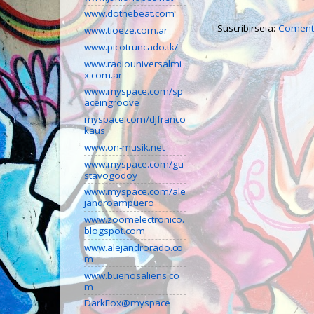
www.dothebeat.com
Suscribirse a:
Comenta
www.tioeze.com.ar
www.picotruncado.tk/
www.radiouniversalmi
x.com.ar
www.myspace.com/sp
aceingroove
myspace.com/djfranco
kaus
www.on-musik.net
www.myspace.com/gu
stavogodoy
www.myspace.com/ale
jandroampuero
www.zoomelectronico.
blogspot.com
www.alejandrorado.co
m
www.buenosaliens.co
m
DarkFox@myspace