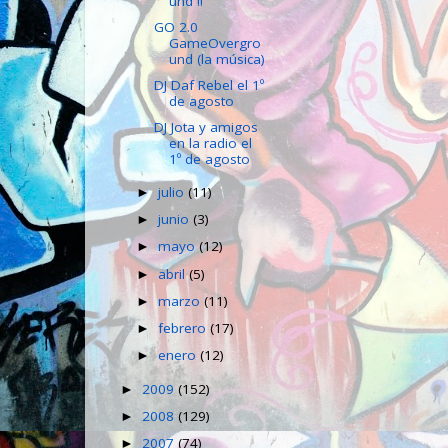
und !!
GO 2.0
GameOvergro
und (la música)
DJ Daf Rebel el 1º
de agosto
DJ Jota y amigos
en la radio el
1º de agosto
julio
(11)
►
junio
(3)
►
mayo
(12)
►
abril
(5)
►
marzo
(11)
►
febrero
(17)
►
enero
(12)
►
2009
(152)
►
2008
(129)
►
2007
(74)
►