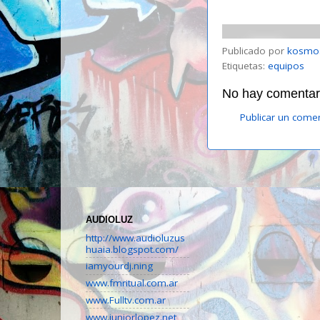
Publicado por
kosmo
Etiquetas:
equipos
No hay comentari
Publicar un come
AUDIOLUZ
http://www.audioluzus
huaia.blogspot.com/
iamyourdj.ning
www.fmritual.com.ar
www.Fulltv.com.ar
www.juniorlopez.net