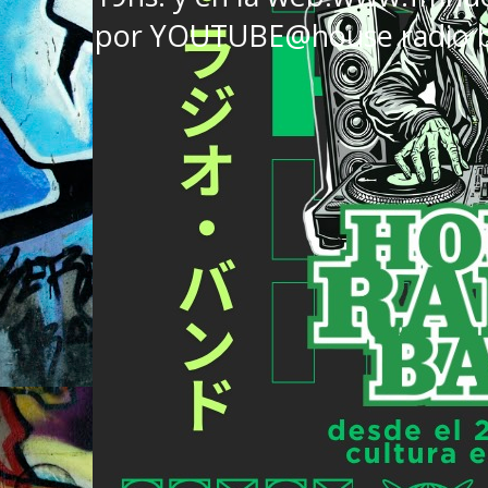
por YOUTUBE@house radio 