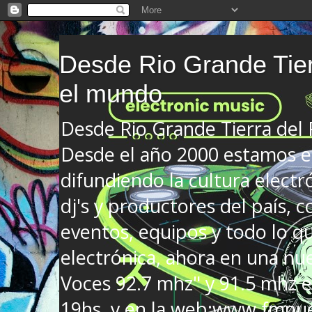
Desde Rio Grande Tier
el mundo
Desde Rio Grande Tierra del
Desde el año 2000 estamos en
difundiendo la cultura electr
dj's y productores del país, co
eventos, equipos y todo lo que
electrónica, ahora en una nu
Voces 92.7 mhz" y 91.5 mhz e
19hs. y en la web:www.fmnue