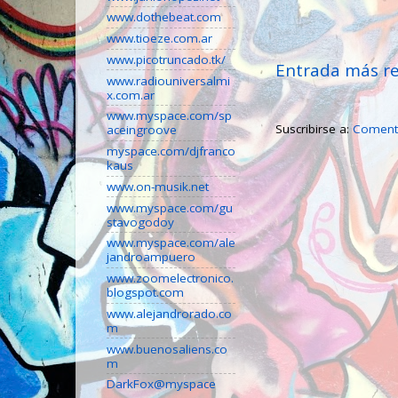
www.dothebeat.com
www.tioeze.com.ar
www.picotruncado.tk/
Entrada más re
www.radiouniversalmi
x.com.ar
www.myspace.com/sp
Suscribirse a:
Comenta
aceingroove
myspace.com/djfranco
kaus
www.on-musik.net
www.myspace.com/gu
stavogodoy
www.myspace.com/ale
jandroampuero
www.zoomelectronico.
blogspot.com
www.alejandrorado.co
m
www.buenosaliens.co
m
DarkFox@myspace