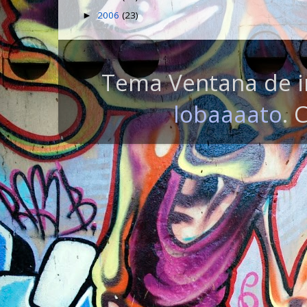
2006
(23)
►
Tema Ventana de i
lobaaaato
. 