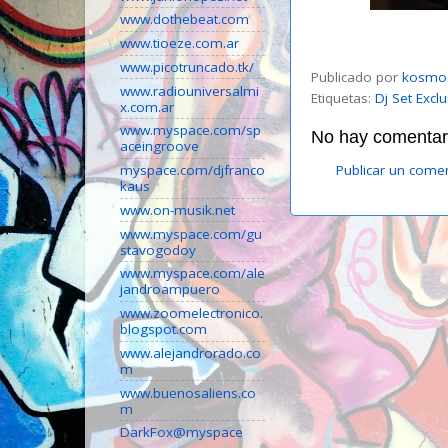
www.dothebeat.com
www.tioeze.com.ar
www.picotruncado.tk/
Publicado por
kosmo
www.radiouniversalmi
Etiquetas:
Dj Set Excl
x.com.ar
www.myspace.com/sp
No hay comentari
aceingroove
myspace.com/djfranco
Publicar un come
kaus
www.on-musik.net
www.myspace.com/gu
stavogodoy
www.myspace.com/ale
jandroampuero
www.zoomelectronico.
blogspot.com
www.alejandrorado.co
m
www.buenosaliens.co
m
DarkFox@myspace