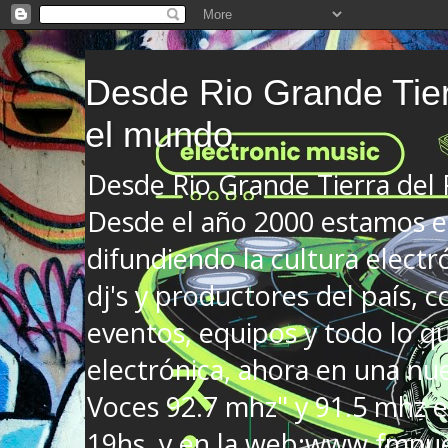
Desde Rio Grande Tier
el mundo
Desde Rio Grande Tierra del
Desde el año 2000 estamos en
difundiendo la cultura electr
dj's y productores del país, co
eventos, equipos y todo lo que
electrónica, ahora en una nu
Voces 92.7 mhz" y 91.5 mhz e
19hs. y en la web:www.fmnue