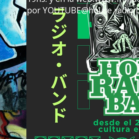
por YOUTUBE@house radio 