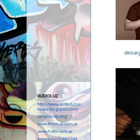
descarg
AUDIOLUZ
http://www.audioluzus
huaia.blogspot.com/
iamyourdj.ning
www.fmritual.com.ar
www.Fulltv.com.ar
www.juniorlopez.net