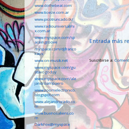
www.dothebeat.com
www.tioeze.com.ar
www.picotruncado.tk/
www.radiouniversalmi
x.com.ar
www.myspace.com/sp
Entrada más re
aceingroove
myspace.com/djfranco
kaus
Suscribirse a:
Comenta
www.on-musik.net
www.myspace.com/gu
stavogodoy
www.myspace.com/ale
jandroampuero
www.zoomelectronico.
blogspot.com
www.alejandrorado.co
m
www.buenosaliens.co
m
DarkFox@myspace