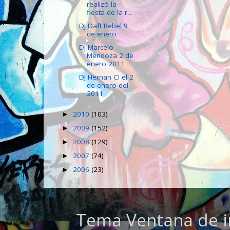
realizò la
fiesta de la r...
DJ Daft Rebel 9
de enero
DJ Marcelo
Mendoza 2 de
enero 2011
DJ Hernan CI el 2
de enero del
2011
2010
(103)
►
2009
(152)
►
2008
(129)
►
2007
(74)
►
2006
(23)
►
Tema Ventana de i