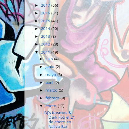
2017
(66)
►
2016
(51)
►
2015
(41)
►
2014
(20)
►
2013
(8)
►
2012
(28)
►
2011
(49)
▼
julio
(4)
►
junio
(2)
►
mayo
(8)
►
abril
(9)
►
marzo
(5)
►
febrero
(9)
►
enero
(12)
▼
DJ's Kosmos &
Dark Fox el 21
de enero en
Nativo Bar