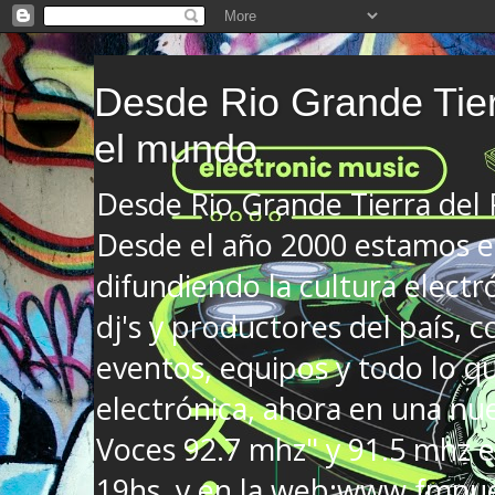
Desde Rio Grande Tier
el mundo
Desde Rio Grande Tierra del
Desde el año 2000 estamos en
difundiendo la cultura electr
dj's y productores del país, co
eventos, equipos y todo lo que
electrónica, ahora en una nu
Voces 92.7 mhz" y 91.5 mhz e
19hs. y en la web:www.fmnue