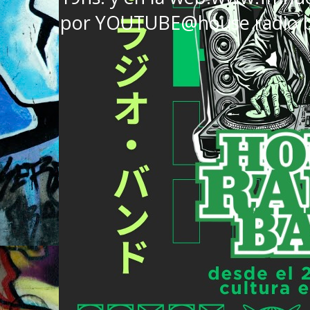
por YOUTUBE@house radio 