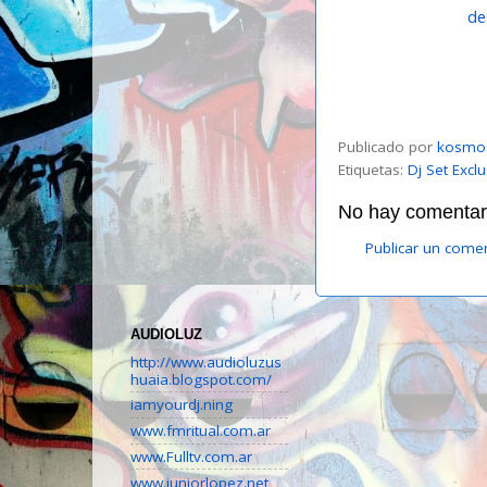
de
Publicado por
kosmo
Etiquetas:
Dj Set Excl
No hay comentari
Publicar un come
AUDIOLUZ
http://www.audioluzus
huaia.blogspot.com/
iamyourdj.ning
www.fmritual.com.ar
www.Fulltv.com.ar
www.juniorlopez.net