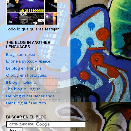
Todo lo que quieras festejar
THE BLOG IN ANOTHER
LENGUAGES.
Blogi suomeksi.
Блог на русском языке.
Le blog en français.
O blog em Português.
Il blog in italiano.
The blog in English.
De blog in het Nederlands.
Der Blog auf Deutsch.
BUSCAR EN EL BLOG!