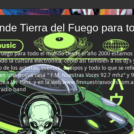
de Tierra del Fuego para t
 Fuego para todo el mundo Desde el año 2000 estamos 
do la cultura electrónica, como así también a los dj's 
 de los artistas, eventos, equipos y todo lo que se refi
a en una nueva casa " F.M. Nuestras Voces 92.7 mhz" y 9
s a las 19hs. y en la web:www.fmnuestrasvoces.com.a
radio band