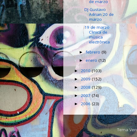
de marzo
DJ Gustavo
Adrian 20 de
marzo
19 de marzo
Clinica de
mùsica
electrònica
febrero
(9)
►
enero
(12)
►
2010
(103)
►
2009
(152)
►
2008
(129)
►
2007
(74)
►
2006
(23)
►
Tema Ven