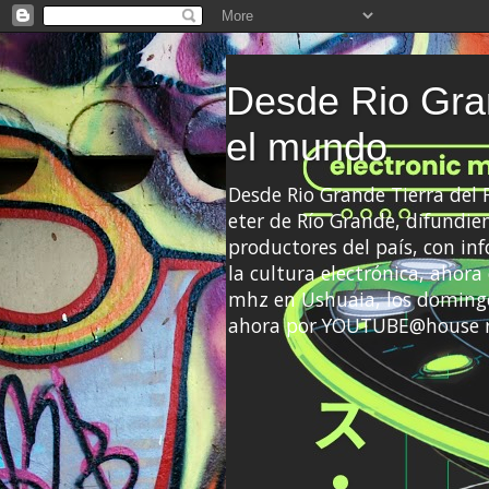
Desde Rio Gran
el mundo
Desde Rio Grande Tierra del
eter de Río Grande, difundien
productores del país, con info
la cultura electrónica, ahor
mhz en Ushuaia, los domingo
ahora por YOUTUBE@house 