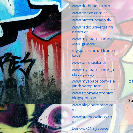
www.dothebeat.com
www.tioeze.com.ar
www.picotruncado.tk/
www.radiouniversalmi
x.com.ar
www.myspace.com/sp
aceingroove
myspace.com/djfranco
kaus
www.on-musik.net
www.myspace.com/gu
stavogodoy
E
www.myspace.com/ale
jandroampuero
www.zoomelectronico.
blogspot.com
Su
www.alejandrorado.co
m
www.buenosaliens.co
m
DarkFox@myspace