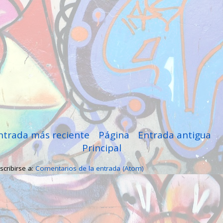
ntrada más reciente
Página
Entrada antigua
Principal
scribirse a:
Comentarios de la entrada (Atom)