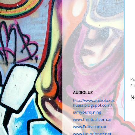
Pu
Et
AUDIOLUZ
N
http://www.audioluzus
huaia.blogspot.com/
iamyourdj.ning
www.fmritual.com.ar
www.Fulltv.com.ar
www.juniorlopez.net