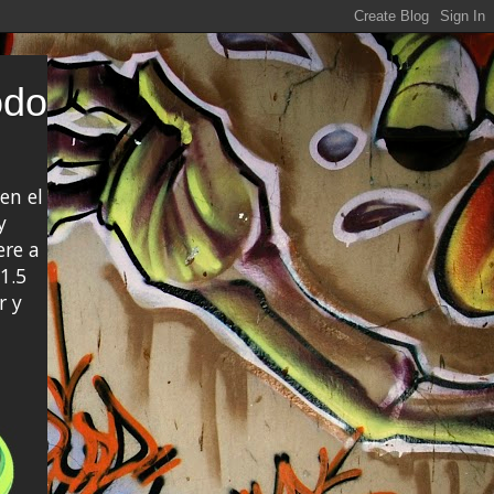
odo
en el
y
ere a
1.5
r y