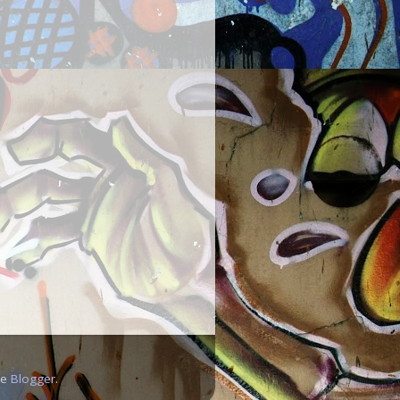
de
Blogger
.