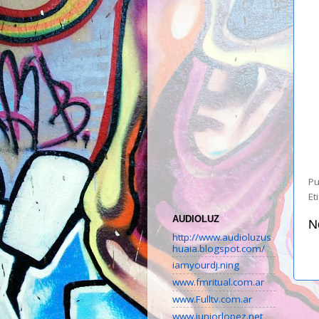
Pu
Et
AUDIOLUZ
N
http://www.audioluzus
huaia.blogspot.com/
iamyourdj.ning
www.fmritual.com.ar
www.Fulltv.com.ar
www.juniorlopez.net