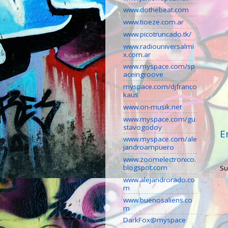
www.dothebeat.com
www.tioeze.com.ar
www.picotruncado.tk/
www.radiouniversalmi
x.com.ar
www.myspace.com/sp
aceingroove
myspace.com/djfranco
kaus
www.on-musik.net
www.myspace.com/gu
stavogodoy
E
www.myspace.com/ale
jandroampuero
www.zoomelectronico.
blogspot.com
Su
www.alejandrorado.co
m
www.buenosaliens.co
m
DarkFox@myspace