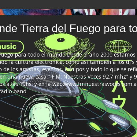
de Tierra del Fuego para t
 Fuego para todo el mundo Desde el año 2000 estamos 
do la cultura electrónica, como así también a los dj's 
 de los artistas, eventos, equipos y todo lo que se refi
a en una nueva casa " F.M. Nuestras Voces 92.7 mhz" y 9
s a las 19hs. y en la web:www.fmnuestrasvoces.com.a
radio band