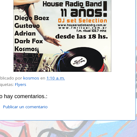
blicado por
kosmos
en
1:10 a. m.
iquetas:
Flyers
o hay comentarios.:
Publicar un comentario