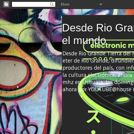
Desde Rio Gran
el mundo
Desde Rio Grande Tierra del
eter de Río Grande, difundien
productores del país, con info
la cultura electrónica, ahor
mhz en Ushuaia, los domingo
ahora por YOUTUBE@house 