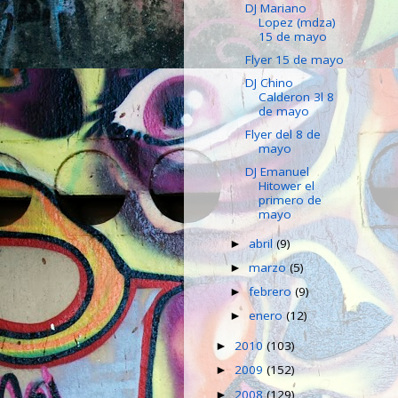
DJ Mariano
Lopez (mdza)
15 de mayo
Flyer 15 de mayo
DJ Chino
Calderon 3l 8
de mayo
Flyer del 8 de
mayo
DJ Emanuel
Hitower el
primero de
mayo
abril
(9)
►
marzo
(5)
►
febrero
(9)
►
enero
(12)
►
2010
(103)
►
2009
(152)
►
2008
(129)
►