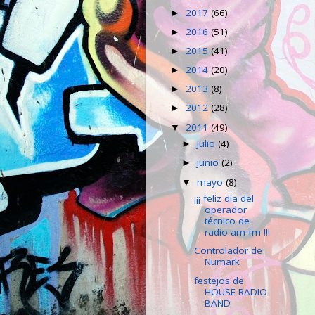
2017
(66)
►
2016
(51)
►
2015
(41)
►
2014
(20)
►
2013
(8)
►
2012
(28)
►
2011
(49)
▼
julio
(4)
►
junio
(2)
►
mayo
(8)
▼
¡¡¡ feliz día del
operador
técnico de
radio am-fm !!!
Controlador de
Numark
festejos de
HOUSE RADIO
BAND