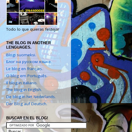
Todo lo que quieras festejar
THE BLOG IN ANOTHER
LENGUAGES.
Blogi suomeksi.
Блог на русском языке.
Le blog en français.
O blog em Português.
Il blog in italiano.
The blog in English.
De blog in het Nederlands.
Der Blog auf Deutsch.
BUSCAR EN EL BLOG!