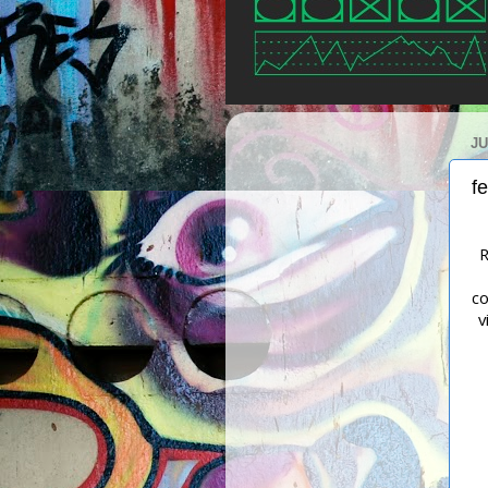
JU
f
R
co
v