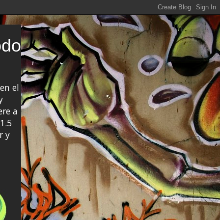
odo
en el
y
ere a
1.5
r y