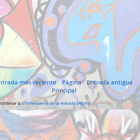
ntrada más reciente
Página
Entrada antigua
Principal
scribirse a:
Comentarios de la entrada (Atom)