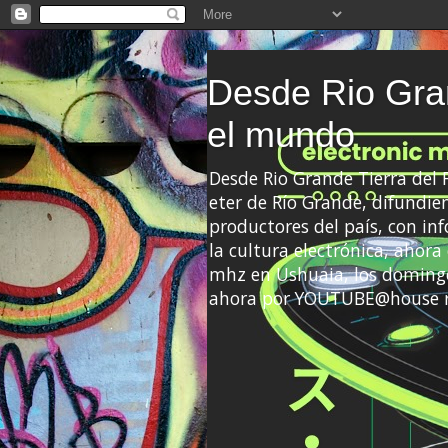
Desde Rio Gran
el mundo
Desde Rio Grande Tierra del
eter de Río Grande, difundien
productores del país, con info
la cultura electrónica, ahor
mhz en Ushuaia, los domingo
ahora por YOUTUBE@house 