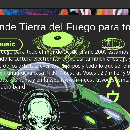
de Tierra del Fuego para t
 Fuego para todo el mundo Desde el año 2000 estamos 
do la cultura electrónica, como así también a los dj's 
 de los artistas, eventos, equipos y todo lo que se refi
a en una nueva casa " F.M. Nuestras Voces 92.7 mhz" y 9
s a las 19hs. y en la web:www.fmnuestrasvoces.com.a
radio band