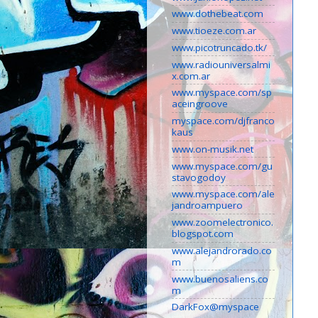
www.dothebeat.com
www.tioeze.com.ar
www.picotruncado.tk/
www.radiouniversalmi
x.com.ar
www.myspace.com/sp
aceingroove
myspace.com/djfranco
kaus
www.on-musik.net
www.myspace.com/gu
stavogodoy
www.myspace.com/ale
jandroampuero
www.zoomelectronico.
blogspot.com
www.alejandrorado.co
m
www.buenosaliens.co
m
DarkFox@myspace