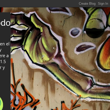
odo
en el
y
ere a
1.5
r y