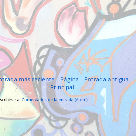
ntrada más reciente
Página
Entrada antigua
Principal
scribirse a:
Comentarios de la entrada (Atom)