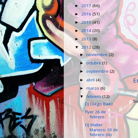
2017
(66)
►
2016
(51)
►
2015
(41)
►
2014
(20)
►
2013
(8)
►
2012
(28)
▼
noviembre
(2)
►
octubre
(1)
►
septiembre
(2)
►
E
abril
(4)
►
marzo
(6)
►
febrero
(12)
▼
Su
DJ Diego Baez
flyer 26 de
febrero
DJ Walter
Manessi 19 de
febrero (río