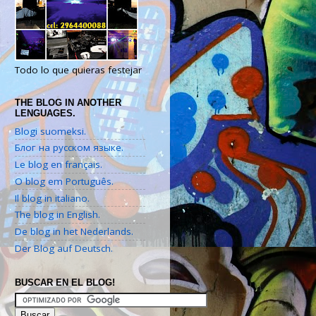
Todo lo que quieras festejar
THE BLOG IN ANOTHER
LENGUAGES.
Blogi suomeksi.
Блог на русском языке.
Le blog en français.
O blog em Português.
Il blog in italiano.
The blog in English.
De blog in het Nederlands.
Der Blog auf Deutsch.
BUSCAR EN EL BLOG!