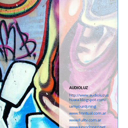
AUDIOLUZ
http://www.audioluzus
huaia.blogspot.com/
iamyourdj.ning
www.fmritual.com.ar
www.Fulltv.com.ar
www.juniorlopez.net