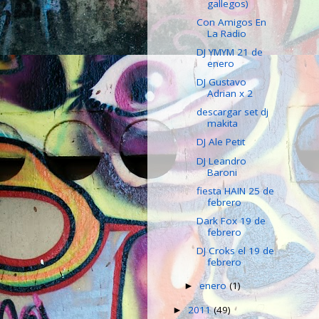
gallegos)
Con Amigos En
La Radio
DJ YMYM 21 de
enero
DJ Gustavo
Adrian x 2
descargar set dj
makita
DJ Ale Petit
DJ Leandro
Baroni
fiesta HAIN 25 de
febrero
Dark Fox 19 de
febrero
DJ Croks el 19 de
febrero
enero
(1)
►
2011
(49)
►