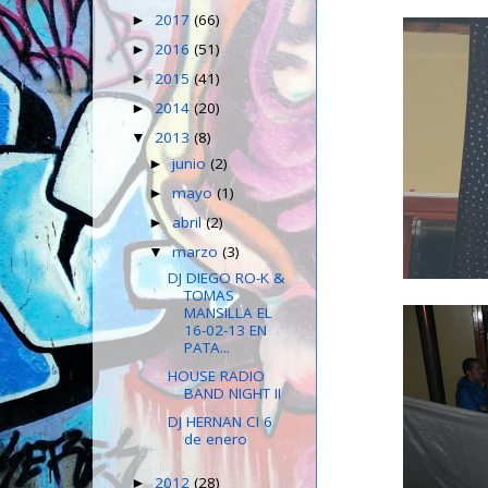
2017
(66)
►
2016
(51)
►
2015
(41)
►
2014
(20)
►
2013
(8)
▼
junio
(2)
►
mayo
(1)
►
abril
(2)
►
marzo
(3)
▼
DJ DIEGO RO-K &
TOMAS
MANSILLA EL
16-02-13 EN
PATA...
HOUSE RADIO
BAND NIGHT II
DJ HERNAN CI 6
de enero
2012
(28)
►