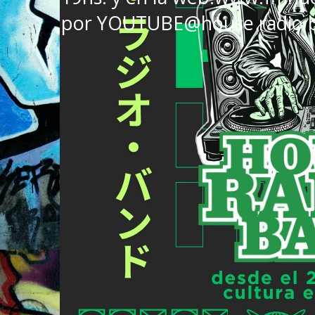
por YOUTUBE@house radio 