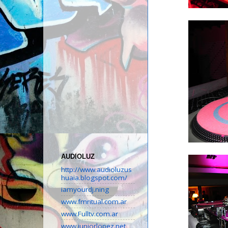
AUDIOLUZ
http://www.audioluzus
huaia.blogspot.com/
iamyourdj.ning
www.fmritual.com.ar
www.Fulltv.com.ar
www.juniorlopez.net