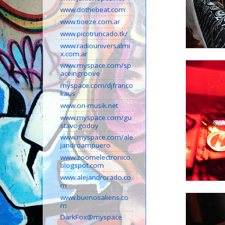
www.dothebeat.com
www.tioeze.com.ar
www.picotruncado.tk/
www.radiouniversalmi
x.com.ar
www.myspace.com/sp
aceingroove
myspace.com/djfranco
kaus
www.on-musik.net
www.myspace.com/gu
stavogodoy
www.myspace.com/ale
jandroampuero
www.zoomelectronico.
blogspot.com
www.alejandrorado.co
m
www.buenosaliens.co
m
DarkFox@myspace