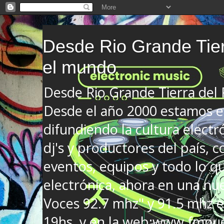
Desde Rio Grande Tier
el mundo
Desde Rio Grande Tierra del
Desde el año 2000 estamos en
difundiendo la cultura electr
dj's y productores del país, co
eventos, equipos y todo lo que
electrónica, ahora en una nu
Voces 92.7 mhz" y 91.5 mhz e
19hs. y en la web:www.fmnue