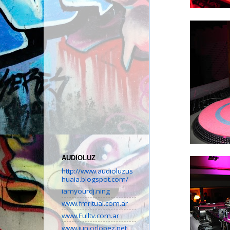
AUDIOLUZ
http://www.audioluzus
huaia.blogspot.com/
iamyourdj.ning
www.fmritual.com.ar
www.Fulltv.com.ar
www.juniorlopez.net