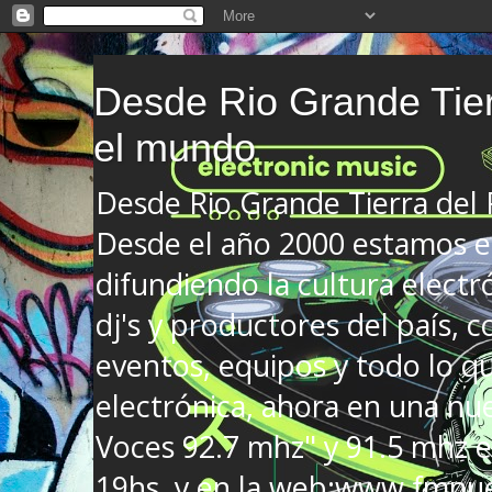
Desde Rio Grande Tier
el mundo
Desde Rio Grande Tierra del
Desde el año 2000 estamos en
difundiendo la cultura electr
dj's y productores del país, co
eventos, equipos y todo lo que
electrónica, ahora en una nu
Voces 92.7 mhz" y 91.5 mhz e
19hs. y en la web:www.fmnue