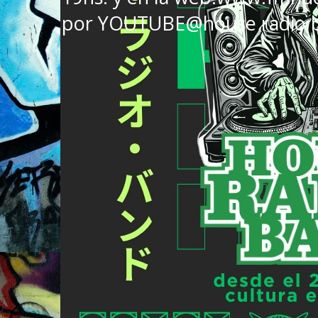
por YOUTUBE@house radio 