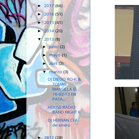
2017
(66)
►
2016
(51)
►
2015
(41)
►
2014
(20)
►
2013
(8)
▼
junio
(2)
►
mayo
(1)
►
abril
(2)
►
marzo
(3)
▼
DJ DIEGO RO-K &
TOMAS
MANSILLA EL
16-02-13 EN
PATA...
HOUSE RADIO
BAND NIGHT II
DJ HERNAN CI 6
de enero
2012
(28)
►