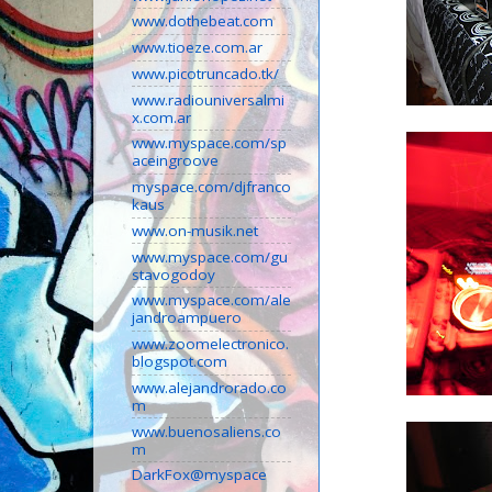
www.dothebeat.com
www.tioeze.com.ar
www.picotruncado.tk/
www.radiouniversalmi
x.com.ar
www.myspace.com/sp
aceingroove
myspace.com/djfranco
kaus
www.on-musik.net
www.myspace.com/gu
stavogodoy
www.myspace.com/ale
jandroampuero
www.zoomelectronico.
blogspot.com
www.alejandrorado.co
m
www.buenosaliens.co
m
DarkFox@myspace