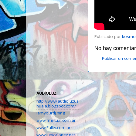
Publicado por
kosmo
No hay comentari
Publicar un come
AUDIOLUZ
http://www.audioluzus
huaia.blogspot.com/
iamyourdj.ning
www.fmritual.com.ar
www.Fulltv.com.ar
www.juniorlopez.net