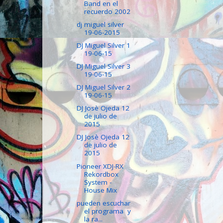
Band en el
recuerdo 2002
dj miguel silver
19-06-2015
DJ Miguel Silver 1
19-06-15
DJ Miguel Silver 3
19-06-15
DJ Miguel Silver 2
19-06-15
DJ Josè Ojeda 12
de julio de
2015
DJ Josè Ojeda 12
de julio de
2015
Pioneer XDJ-RX
Rekordbox
System -
House Mix
pueden escuchar
el programa y
la ra...