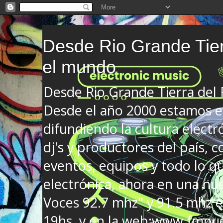
Desde Rio Grande Tier
el mundo
Desde Rio Grande Tierra del
Desde el año 2000 estamos en
difundiendo la cultura electr
dj's y productores del país, co
eventos, equipos y todo lo que
electrónica, ahora en una nu
Voces 92.7 mhz" y 91.5 mhz e
19hs. y en la web:www.fmnue