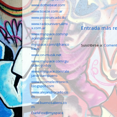
www.dothebeat.com
www.tioeze.com.ar
www.picotruncado.tk/
www.radiouniversalmi
Entrada más re
x.com.ar
www.myspace.com/sp
aceingroove
myspace.com/djfranco
Suscribirse a:
Comenta
kaus
www.on-musik.net
www.myspace.com/gu
stavogodoy
www.myspace.com/ale
jandroampuero
www.zoomelectronico.
blogspot.com
www.alejandrorado.co
m
www.buenosaliens.co
m
DarkFox@myspace