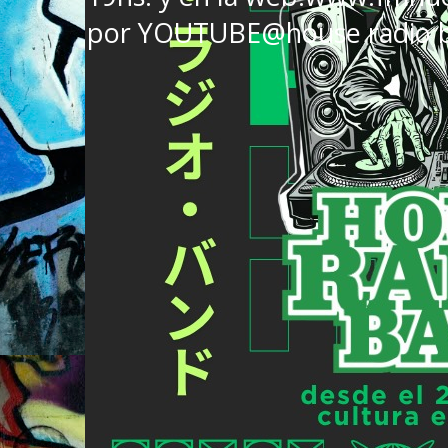
por YOUTUBE@house radio 