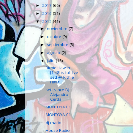
2017
(66)
►
2016
(51)
►
2015
(41)
▼
noviembre
(7)
►
octubre
(9)
►
septiembre
(5)
►
agosto
(2)
►
julio
(16)
▼
Richie Hawtin
[1:48hs full live
set] @ Richie
Hawt...
set trance DJ
Alejandro
Cerdà
MONTOYA 01
MONTOYA 01
dj mario
House Radio