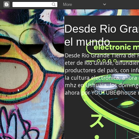
Desde Rio Gran
el mundo
Desde Rio Grande Tierra del
eter de Río Grande, difundien
productores del país, con info
la cultura electrónica, ahor
mhz en Ushuaia, los domingo
ahora por YOUTUBE@house 