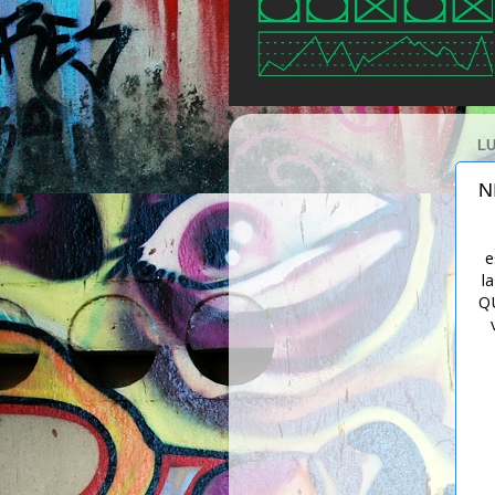
LU
N
e
l
QU