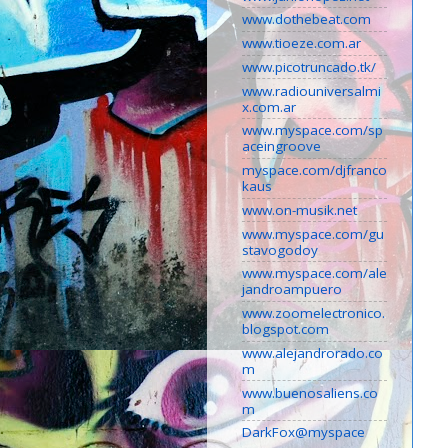
www.dothebeat.com
www.tioeze.com.ar
www.picotruncado.tk/
www.radiouniversalmi
x.com.ar
www.myspace.com/sp
aceingroove
myspace.com/djfranco
kaus
www.on-musik.net
www.myspace.com/gu
stavogodoy
www.myspace.com/ale
jandroampuero
www.zoomelectronico.
blogspot.com
www.alejandrorado.co
m
www.buenosaliens.co
m
DarkFox@myspace