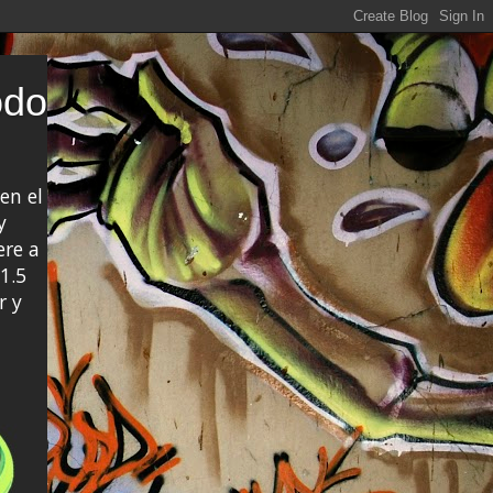
odo
en el
y
ere a
1.5
r y