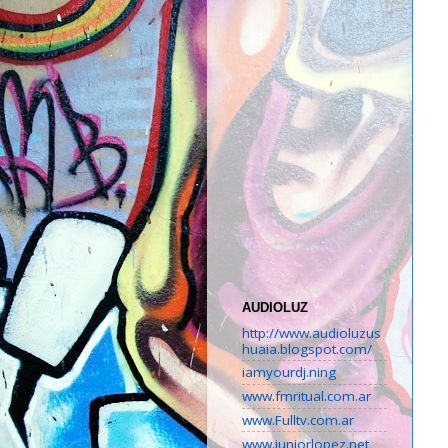
AUDIOLUZ
http://www.audioluzus
huaia.blogspot.com/
iamyourdj.ning
www.fmritual.com.ar
www.Fulltv.com.ar
www.juniorlopez.net