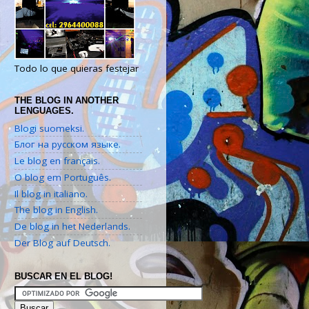
Todo lo que quieras festejar
THE BLOG IN ANOTHER
LENGUAGES.
Blogi suomeksi.
Блог на русском языке.
Le blog en français.
O blog em Português.
Il blog in italiano.
The blog in English.
De blog in het Nederlands.
Der Blog auf Deutsch.
BUSCAR EN EL BLOG!