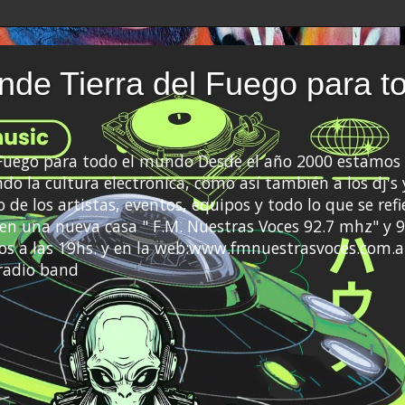
de Tierra del Fuego para t
 Fuego para todo el mundo Desde el año 2000 estamos 
do la cultura electrónica, como así también a los dj's 
 de los artistas, eventos, equipos y todo lo que se refi
a en una nueva casa " F.M. Nuestras Voces 92.7 mhz" y 9
s a las 19hs. y en la web:www.fmnuestrasvoces.com.a
radio band