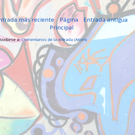
ntrada más reciente
Página
Entrada antigua
Principal
scribirse a:
Comentarios de la entrada (Atom)