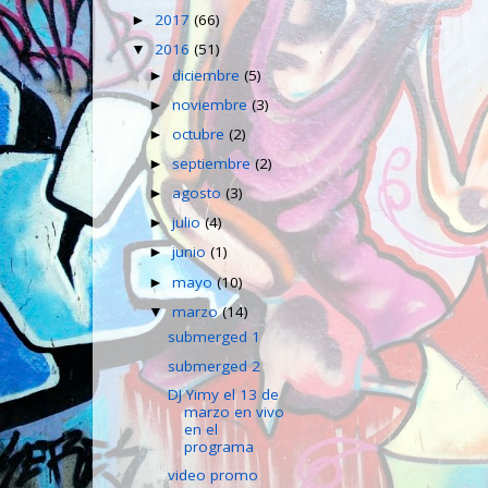
2017
(66)
►
2016
(51)
▼
diciembre
(5)
►
noviembre
(3)
►
octubre
(2)
►
septiembre
(2)
►
agosto
(3)
►
julio
(4)
►
junio
(1)
►
mayo
(10)
►
marzo
(14)
▼
submerged 1
submerged 2
DJ Yimy el 13 de
marzo en vivo
en el
programa
video promo