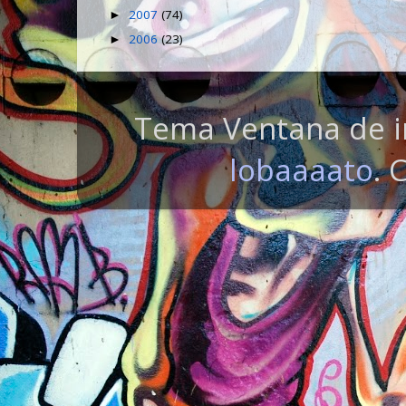
2007
(74)
►
2006
(23)
►
Tema Ventana de i
lobaaaato
. 