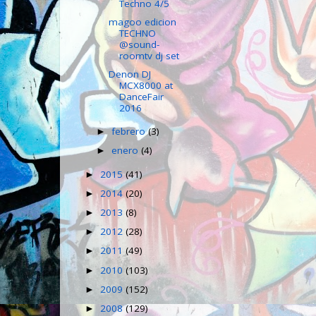
Techno 4/5
magoo edicion
TECHNO
@sound-
roomtv dj set
Denon DJ
MCX8000 at
DanceFair
2016
febrero
(3)
►
enero
(4)
►
2015
(41)
►
2014
(20)
►
2013
(8)
►
2012
(28)
►
2011
(49)
►
2010
(103)
►
2009
(152)
►
2008
(129)
►