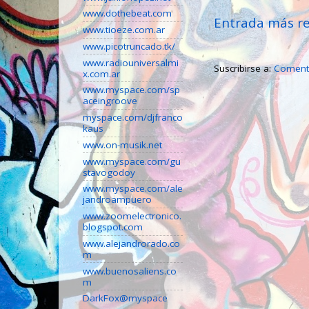
www.dothebeat.com
Entrada más re
www.tioeze.com.ar
www.picotruncado.tk/
www.radiouniversalmi
Suscribirse a:
Comenta
x.com.ar
www.myspace.com/sp
aceingroove
myspace.com/djfranco
kaus
www.on-musik.net
www.myspace.com/gu
stavogodoy
www.myspace.com/ale
jandroampuero
www.zoomelectronico.
blogspot.com
www.alejandrorado.co
m
www.buenosaliens.co
m
DarkFox@myspace