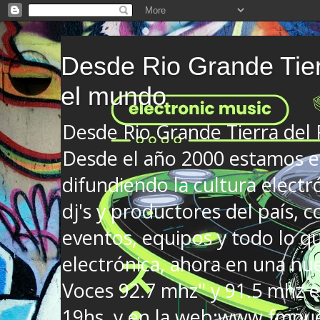
Desde Rio Grande Tier
el mundo
Desde Rio Grande Tierra del
Desde el año 2000 estamos en
difundiendo la cultura electr
dj's y productores del país, co
eventos, equipos y todo lo que
electrónica, ahora en una nu
Voces 92.7 mhz" y 91.5 mhz e
19hs. y en la web:www.fmnue