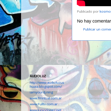
Publicado por
kosmo
No hay comentari
Publicar un come
AUDIOLUZ
http://www.audioluzus
huaia.blogspot.com/
iamyourdj.ning
www.fmritual.com.ar
www.Fulltv.com.ar
www.juniorlopez.net