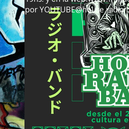
por YOUTUBE@house radio 