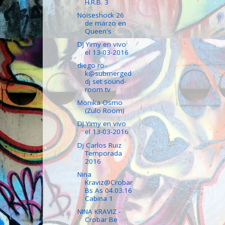
H.R.B. 3
Noiseshock 26
de marzo en
Queen's
DJ Yimy en vivo
el 13-03-2016
diego ro-
k@submerged
dj set sound-
room tv
Monika Osmo
(Zulo Room)
DJ Yimy en vivo
el 13-03-2016
Dj Carlos Ruiz
Temporada
2016
Nina
Kraviz@Crobar
Bs As 04.03.16
Cabina 1
NINA KRAVIZ -
Crobar Be