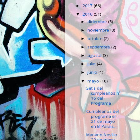
2017
(66)
►
2016
(51)
▼
diciembre
(5)
►
noviembre
(3)
►
octubre
(2)
►
septiembre
(2)
►
agosto
(3)
►
julio
(4)
►
junio
(1)
►
mayo
(10)
▼
Set's del
cumpleaños nª
16 del
Programa
Cumpleaños del
programa el
21 de mayo
en El Parais...
Mariano Novillo
22 de mayo