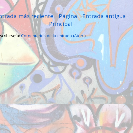
ntrada más reciente
Página
Entrada antigua
Principal
scribirse a:
Comentarios de la entrada (Atom)