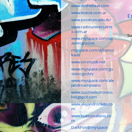
www.dothebeat.com
www.tioeze.com.ar
E
www.picotruncado.tk/
www.radiouniversalmi
x.com.ar
Su
www.myspace.com/sp
aceingroove
myspace.com/djfranco
kaus
www.on-musik.net
www.myspace.com/gu
stavogodoy
www.myspace.com/ale
jandroampuero
www.zoomelectronico.
blogspot.com
www.alejandrorado.co
m
www.buenosaliens.co
m
DarkFox@myspace