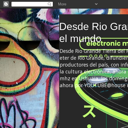
Desde Rio Gran
el mundo
Desde Rio Grande Tierra del
eter de Río Grande, difundien
productores del país, con info
la cultura electrónica, ahor
mhz en Ushuaia, los domingo
ahora por YOUTUBE@house 