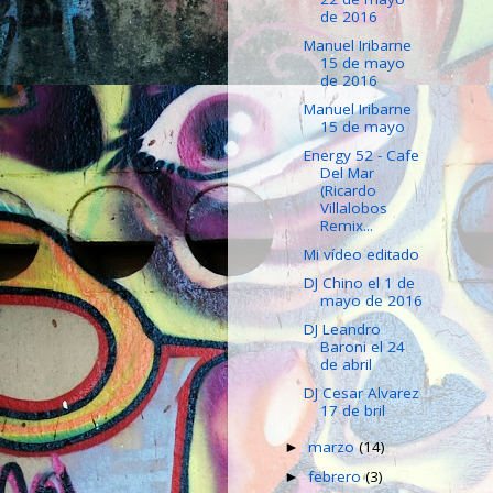
de 2016
Manuel Iribarne
15 de mayo
de 2016
Manuel Iribarne
15 de mayo
Energy 52 - Cafe
Del Mar
(Ricardo
Villalobos
Remix...
Mi vídeo editado
DJ Chino el 1 de
mayo de 2016
DJ Leandro
Baroni el 24
de abril
DJ Cesar Alvarez
17 de bril
marzo
(14)
►
febrero
(3)
►