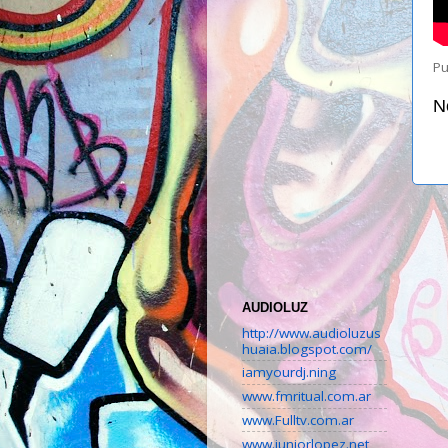
Pu
N
AUDIOLUZ
http://www.audioluzus
huaia.blogspot.com/
iamyourdj.ning
www.fmritual.com.ar
www.Fulltv.com.ar
www.juniorlopez.net