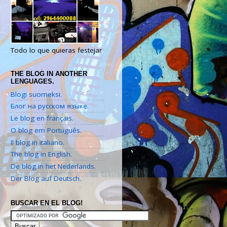
Todo lo que quieras festejar
THE BLOG IN ANOTHER
LENGUAGES.
Blogi suomeksi.
Блог на русском языке.
Le blog en français.
O blog em Português.
Il blog in italiano.
The blog in English.
De blog in het Nederlands.
Der Blog auf Deutsch.
BUSCAR EN EL BLOG!