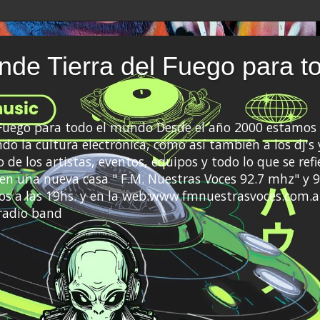
de Tierra del Fuego para t
 Fuego para todo el mundo Desde el año 2000 estamos 
do la cultura electrónica, como así también a los dj's 
 de los artistas, eventos, equipos y todo lo que se refi
a en una nueva casa " F.M. Nuestras Voces 92.7 mhz" y 9
s a las 19hs. y en la web:www.fmnuestrasvoces.com.a
radio band