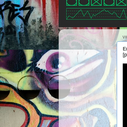
VI
E
[