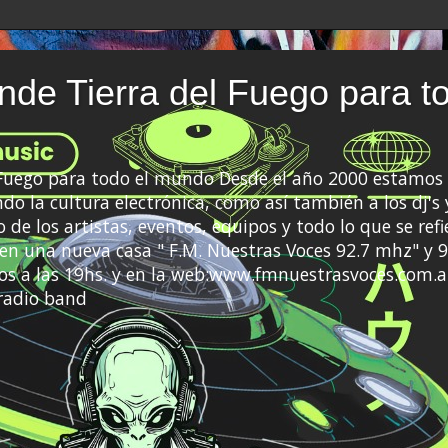
de Tierra del Fuego para t
 Fuego para todo el mundo Desde el año 2000 estamos 
do la cultura electrónica, como así también a los dj's 
 de los artistas, eventos, equipos y todo lo que se refi
a en una nueva casa " F.M. Nuestras Voces 92.7 mhz" y 9
s a las 19hs. y en la web:www.fmnuestrasvoces.com.a
radio band