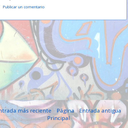
Publicar un comentario
ntrada más reciente
Página
Entrada antigua
Principal