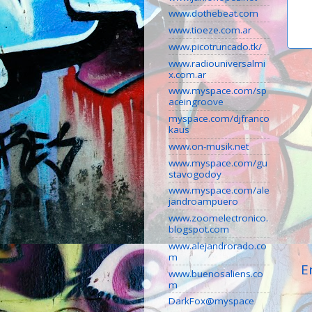
www.dothebeat.com
www.tioeze.com.ar
www.picotruncado.tk/
www.radiouniversalmi
x.com.ar
www.myspace.com/sp
aceingroove
myspace.com/djfranco
kaus
www.on-musik.net
www.myspace.com/gu
stavogodoy
www.myspace.com/ale
jandroampuero
www.zoomelectronico.
blogspot.com
www.alejandrorado.co
m
E
www.buenosaliens.co
m
DarkFox@myspace