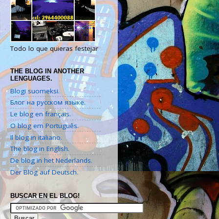
Todo lo que quieras festejar
THE BLOG IN ANOTHER
LENGUAGES.
Blogi suomeksi.
Блог на русском языке.
Le blog en français.
O blog em Português.
Il blog in italiano.
The blog in English.
De blog in het Nederlands.
Der Blog auf Deutsch.
BUSCAR EN EL BLOG!