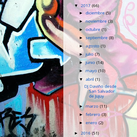
2017
(66)
▼
diciembre
(5)
►
noviembre
(3)
►
octubre
(1)
►
septiembre
(8)
►
agosto
(1)
►
julio
(7)
►
junio
(14)
►
mayo
(10)
►
abril
(1)
▼
DJ Daviño desde
San Salvador
de Jujuy
marzo
(11)
►
febrero
(3)
►
enero
(2)
►
2016
(51)
►