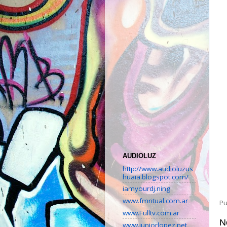
AUDIOLUZ
http://www.audioluzus
huaia.blogspot.com/
iamyourdj.ning
www.fmritual.com.ar
Pu
www.Fulltv.com.ar
N
www.juniorlopez.net