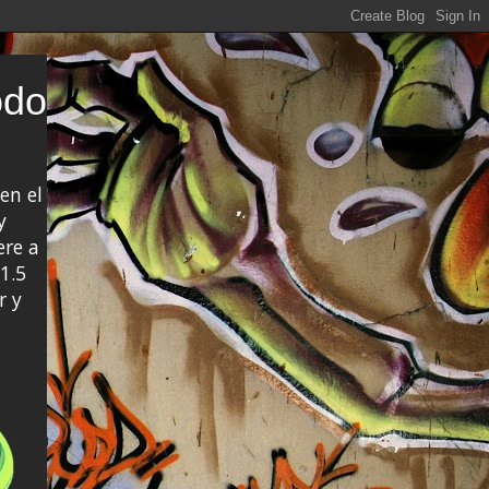
odo
en el
y
ere a
1.5
r y