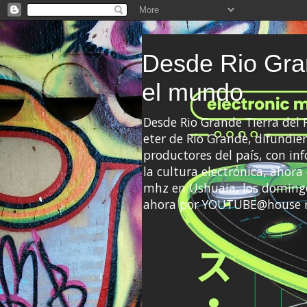
Desde Rio Gran
el mundo
Desde Rio Grande Tierra del
eter de Río Grande, difundien
productores del país, con info
la cultura electrónica, ahor
mhz en Ushuaia, los domingo
ahora por YOUTUBE@house 