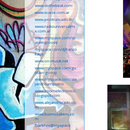
www.dothebeat.com
www.tioeze.com.ar
www.picotruncado.tk/
www.radiouniversalmi
x.com.ar
www.myspace.com/sp
aceingroove
myspace.com/djfranco
kaus
www.on-musik.net
www.myspace.com/gu
stavogodoy
www.myspace.com/ale
jandroampuero
www.zoomelectronico.
blogspot.com
www.alejandrorado.co
m
www.buenosaliens.co
m
DarkFox@myspace