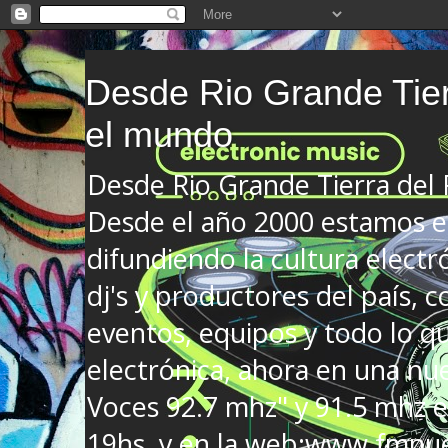
Desde Rio Grande Tier
el mundo
Desde Rio Grande Tierra del
Desde el año 2000 estamos en
difundiendo la cultura electr
dj's y productores del país, co
eventos, equipos y todo lo que
electrónica, ahora en una nu
Voces 92.7 mhz" y 91.5 mhz e
19hs. y en la web:www.fmnue