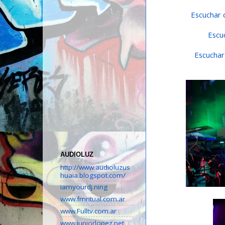
Escuchar 
Escu
Escuchar
AUDIOLUZ
http://www.audioluzus
huaia.blogspot.com/
iamyourdj.ning
www.fmritual.com.ar
www.Fulltv.com.ar
www.juniorlopez.net