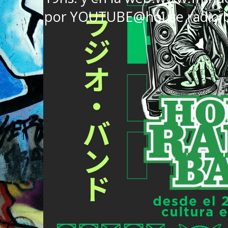
por YOUTUBE@house radio 