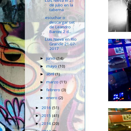
Luis Nieva el 21
de julio en la
taberna
escuchar o
descargar set
de Leandro
Baroni 2 d...
Luis Nieva en Rìo
Grande 21-07-
2017
junio
(14)
►
mayo
(10)
►
abril
(1)
►
marzo
(11)
►
febrero
(3)
►
enero
(2)
►
2016
(51)
►
2015
(41)
►
2014
(20)
►