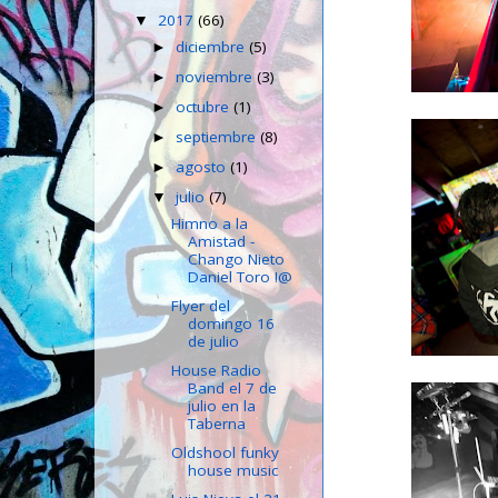
2017
(66)
▼
diciembre
(5)
►
noviembre
(3)
►
octubre
(1)
►
septiembre
(8)
►
agosto
(1)
►
julio
(7)
▼
Himno a la
Amistad -
Chango Nieto
Daniel Toro !@
Flyer del
domingo 16
de julio
House Radio
Band el 7 de
julio en la
Taberna
Oldshool funky
house music