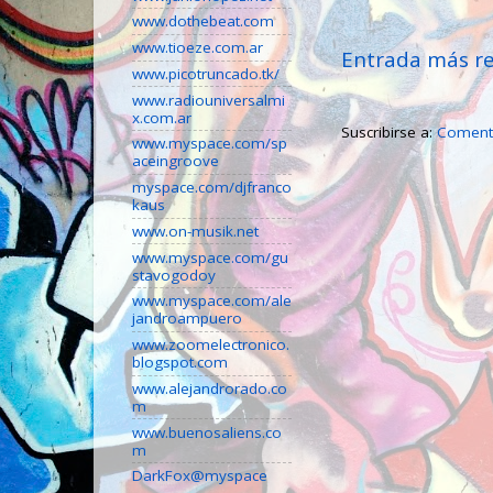
www.dothebeat.com
www.tioeze.com.ar
Entrada más re
www.picotruncado.tk/
www.radiouniversalmi
x.com.ar
Suscribirse a:
Comenta
www.myspace.com/sp
aceingroove
myspace.com/djfranco
kaus
www.on-musik.net
www.myspace.com/gu
stavogodoy
www.myspace.com/ale
jandroampuero
www.zoomelectronico.
blogspot.com
www.alejandrorado.co
m
www.buenosaliens.co
m
DarkFox@myspace