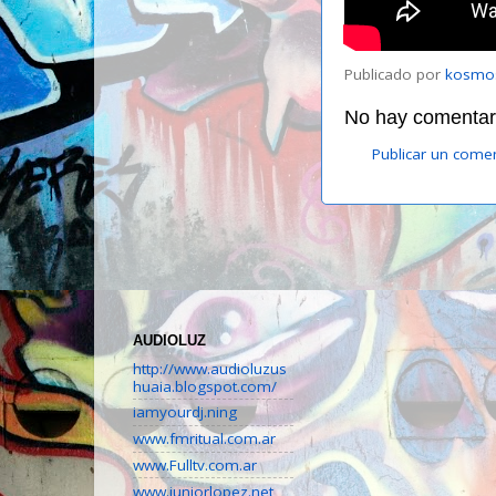
Publicado por
kosmo
No hay comentari
Publicar un come
AUDIOLUZ
http://www.audioluzus
huaia.blogspot.com/
iamyourdj.ning
www.fmritual.com.ar
www.Fulltv.com.ar
www.juniorlopez.net