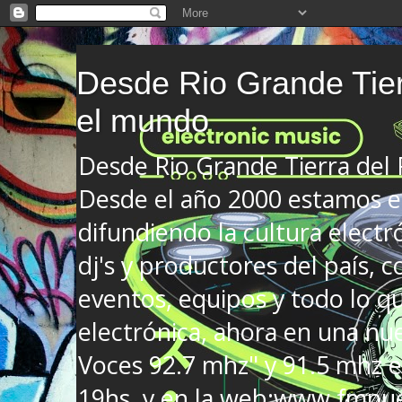
Desde Rio Grande Tier
el mundo
Desde Rio Grande Tierra del
Desde el año 2000 estamos en
difundiendo la cultura electr
dj's y productores del país, co
eventos, equipos y todo lo que
electrónica, ahora en una nu
Voces 92.7 mhz" y 91.5 mhz e
19hs. y en la web:www.fmnue