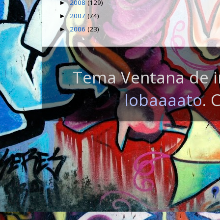
2008
(129)
►
2007
(74)
►
2006
(23)
►
Tema Ventana de i
lobaaaato
. 