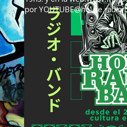
por YOUTUBE@house radio 