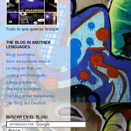
Todo lo que quieras festejar
THE BLOG IN ANOTHER
LENGUAGES.
Blogi suomeksi.
Блог на русском языке.
Le blog en français.
O blog em Português.
Il blog in italiano.
The blog in English.
De blog in het Nederlands.
Der Blog auf Deutsch.
BUSCAR EN EL BLOG!