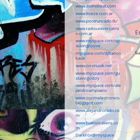
www.dothebeat.com
www.tioeze.com.ar
www.picotruncado.tk/
www.radiouniversalmi
E
x.com.ar
www.myspace.com/sp
aceingroove
Su
myspace.com/djfranco
kaus
www.on-musik.net
www.myspace.com/gu
stavogodoy
www.myspace.com/ale
jandroampuero
www.zoomelectronico.
blogspot.com
www.alejandrorado.co
m
www.buenosaliens.co
m
DarkFox@myspace