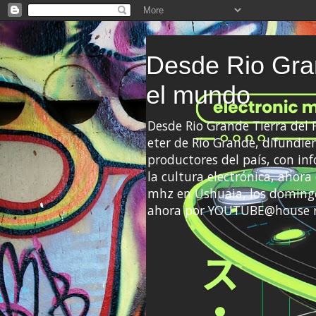
Desde Rio Gran
el mundo
Desde Rio Grande Tierra del
eter de Río Grande, difundien
productores del país, con info
la cultura electrónica, ahor
mhz en Ushuaia, los domingo
ahora por YOUTUBE@house 