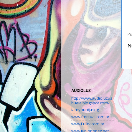
Pu
N
AUDIOLUZ
http://www.audioluzus
huaia.blogspot.com/
iamyourdj.ning
www.fmritual.com.ar
www.Fulltv.com.ar
www.juniorlopez.net