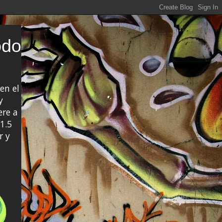
odo
en el
y
ere a
1.5
r y