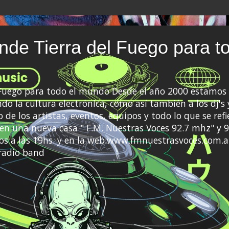
de Tierra del Fuego para t
 Fuego para todo el mundo Desde el año 2000 estamos 
do la cultura electrónica, como así también a los dj's 
 de los artistas, eventos, equipos y todo lo que se refi
a en una nueva casa " F.M. Nuestras Voces 92.7 mhz" y 9
s a las 19hs. y en la web:www.fmnuestrasvoces.com.a
radio band