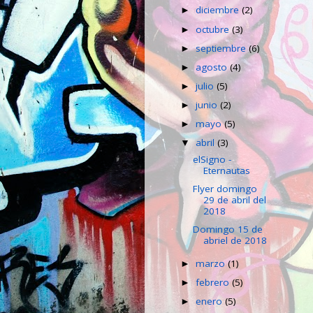
diciembre
(2)
►
octubre
(3)
►
septiembre
(6)
►
agosto
(4)
►
julio
(5)
►
junio
(2)
►
mayo
(5)
►
abril
(3)
▼
elSigno -
Eternautas
Flyer domingo
29 de abril del
2018
Domingo 15 de
abriel de 2018
marzo
(1)
►
febrero
(5)
►
enero
(5)
►