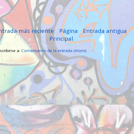
ntrada más reciente
Página
Entrada antigua
Principal
scribirse a:
Comentarios de la entrada (Atom)