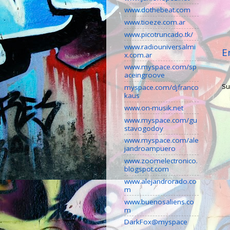
www.dothebeat.com
www.tioeze.com.ar
www.picotruncado.tk/
www.radiouniversalmi
E
x.com.ar
www.myspace.com/sp
aceingroove
Su
myspace.com/djfranco
kaus
www.on-musik.net
www.myspace.com/gu
stavogodoy
www.myspace.com/ale
jandroampuero
www.zoomelectronico.
blogspot.com
www.alejandrorado.co
m
www.buenosaliens.co
m
DarkFox@myspace