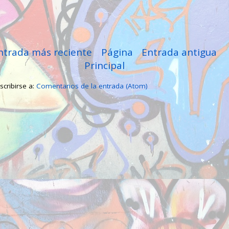
ntrada más reciente
Página
Entrada antigua
Principal
scribirse a:
Comentarios de la entrada (Atom)