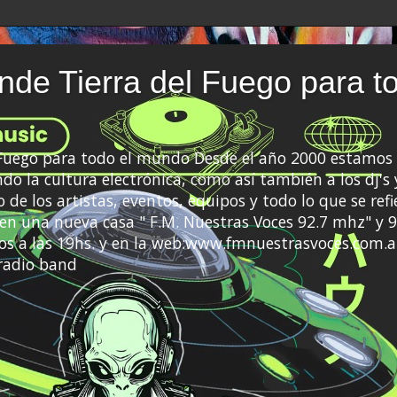
de Tierra del Fuego para t
 Fuego para todo el mundo Desde el año 2000 estamos 
do la cultura electrónica, como así también a los dj's 
 de los artistas, eventos, equipos y todo lo que se refi
a en una nueva casa " F.M. Nuestras Voces 92.7 mhz" y 9
s a las 19hs. y en la web:www.fmnuestrasvoces.com.a
radio band