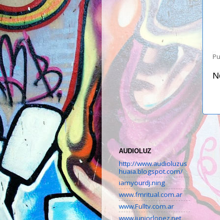
Pu
N
AUDIOLUZ
http://www.audioluzus
huaia.blogspot.com/
iamyourdj.ning
www.fmritual.com.ar
www.Fulltv.com.ar
www.juniorlopez.net