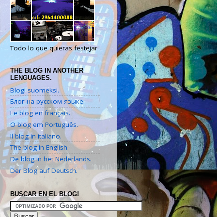
Todo lo que quieras festejar
THE BLOG IN ANOTHER
LENGUAGES.
Blogi suomeksi.
Блог на русском языке.
Le blog en français.
O blog em Português.
Il blog in italiano.
The blog in English.
De blog in het Nederlands.
Der Blog auf Deutsch.
BUSCAR EN EL BLOG!