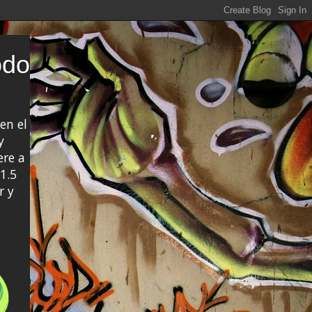
odo
en el
y
ere a
1.5
r y