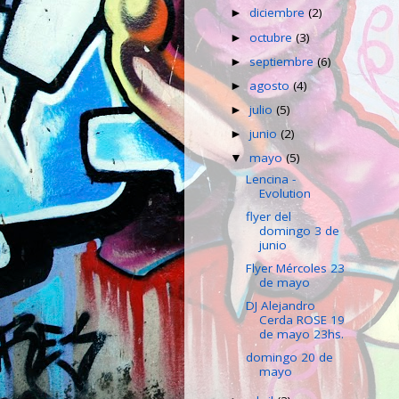
diciembre
(2)
►
octubre
(3)
►
septiembre
(6)
►
agosto
(4)
►
julio
(5)
►
junio
(2)
►
mayo
(5)
▼
Lencina -
Evolution
flyer del
domingo 3 de
junio
Flyer Mércoles 23
de mayo
DJ Alejandro
Cerda ROSE 19
de mayo 23hs.
domingo 20 de
mayo