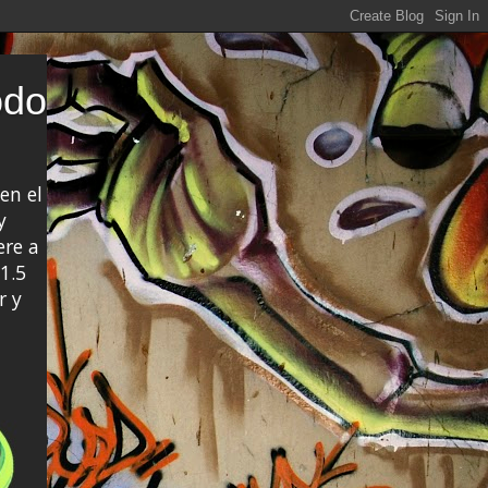
odo
en el
y
ere a
1.5
r y