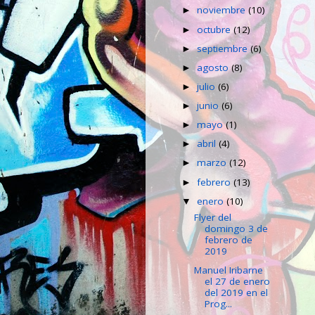
noviembre
(10)
►
octubre
(12)
►
septiembre
(6)
►
agosto
(8)
►
julio
(6)
►
junio
(6)
►
mayo
(1)
►
abril
(4)
►
marzo
(12)
►
febrero
(13)
►
enero
(10)
▼
Flyer del
domingo 3 de
febrero de
2019
Manuel Iribarne
el 27 de enero
del 2019 en el
Prog...