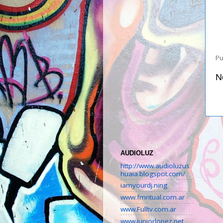
Pu
N
AUDIOLUZ
http://www.audioluzus
huaia.blogspot.com/
iamyourdj.ning
www.fmritual.com.ar
www.Fulltv.com.ar
www.juniorlopez.net