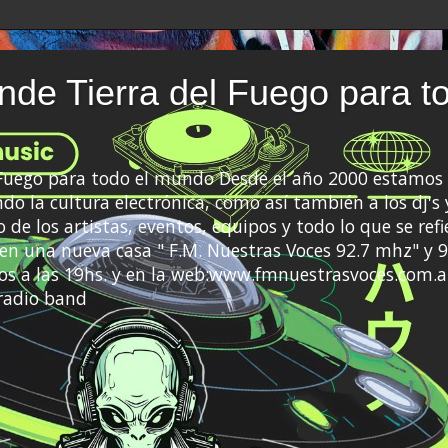
de Tierra del Fuego para t
 Fuego para todo el mundo Desde el año 2000 estamos 
do la cultura electrónica, como así también a los dj's 
 de los artistas, eventos, equipos y todo lo que se refi
a en una nueva casa " F.M. Nuestras Voces 92.7 mhz" y 9
s a las 19hs. y en la web:www.fmnuestrasvoces.com.a
radio band