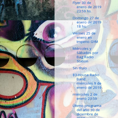
Flyer 30 de
enero de 2019
23:59 hs.
Domingo 27 de
enero de 2019
18 hs.
Viernes 25 de
enero en
Imperio GYM
Mièrcoles y
Sàbados por
Bag Radio
Station
Sin título
83-House Radio
Band
mièrcoles 9 de
enero de 2019
miércoles 2 de
enero 23:59
Último programa
del año 30 de
diciembre de