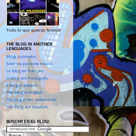
Todo lo que quieras festejar
THE BLOG IN ANOTHER
LENGUAGES.
Blogi suomeksi.
Блог на русском языке.
Le blog en français.
O blog em Português.
Il blog in italiano.
The blog in English.
De blog in het Nederlands.
Der Blog auf Deutsch.
BUSCAR EN EL BLOG!