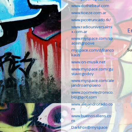
www.dothebeat.com
www.tioeze.com.ar
www.picotruncado.tk/
www.radiouniversalmi
E
x.com.ar
www.myspace.com/sp
aceingroove
Su
myspace.com/djfranco
kaus
www.on-musik.net
www.myspace.com/gu
stavogodoy
www.myspace.com/ale
jandroampuero
www.zoomelectronico.
blogspot.com
www.alejandrorado.co
m
www.buenosaliens.co
m
DarkFox@myspace