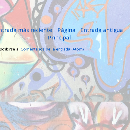
ntrada más reciente
Página
Entrada antigua
Principal
scribirse a:
Comentarios de la entrada (Atom)