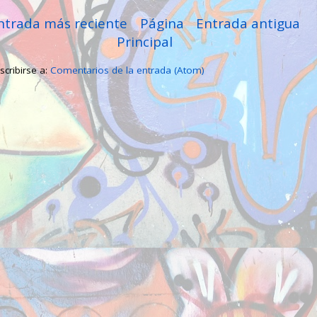
ntrada más reciente
Página
Entrada antigua
Principal
scribirse a:
Comentarios de la entrada (Atom)