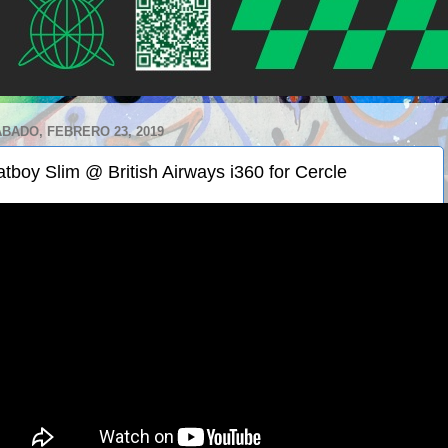
BADO, FEBRERO 23, 2019
atboy Slim @ British Airways i360 for Cercle