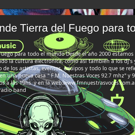
de Tierra del Fuego para t
 Fuego para todo el mundo Desde el año 2000 estamos 
do la cultura electrónica, como así también a los dj's 
 de los artistas, eventos, equipos y todo lo que se refi
a en una nueva casa " F.M. Nuestras Voces 92.7 mhz" y 9
s a las 19hs. y en la web:www.fmnuestrasvoces.com.a
radio band