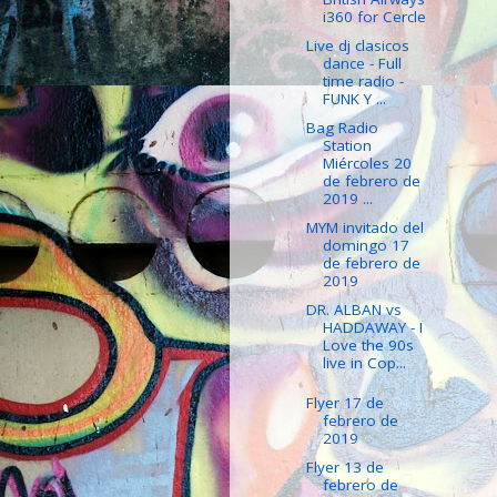
i360 for Cercle
Live dj clasicos
dance - Full
time radio -
FUNK Y ...
Bag Radio
Station
Miércoles 20
de febrero de
2019 ...
MYM invitado del
domingo 17
de febrero de
2019
DR. ALBAN vs
HADDAWAY - I
Love the 90s
live in Cop...
Flyer 17 de
febrero de
2019
Flyer 13 de
febrero de