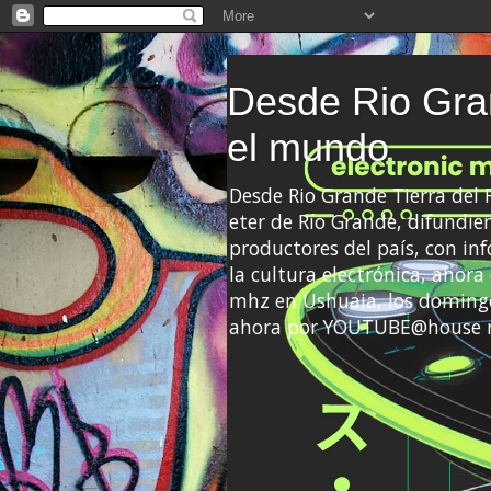
Desde Rio Gran
el mundo
Desde Rio Grande Tierra del
eter de Río Grande, difundien
productores del país, con info
la cultura electrónica, ahor
mhz en Ushuaia, los domingo
ahora por YOUTUBE@house 