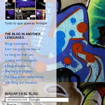
Todo lo que quieras festejar
THE BLOG IN ANOTHER
LENGUAGES.
Blogi suomeksi.
Блог на русском языке.
Le blog en français.
O blog em Português.
Il blog in italiano.
The blog in English.
De blog in het Nederlands.
Der Blog auf Deutsch.
BUSCAR EN EL BLOG!