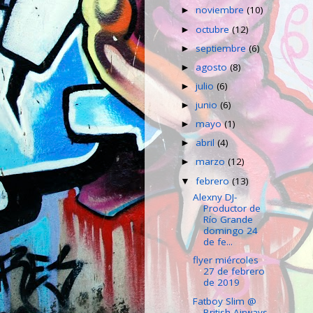
noviembre
(10)
►
octubre
(12)
►
septiembre
(6)
►
agosto
(8)
►
julio
(6)
►
junio
(6)
►
mayo
(1)
►
abril
(4)
►
marzo
(12)
►
febrero
(13)
▼
Alexny DJ-
Productor de
Río Grande
domingo 24
de fe...
flyer miércoles
27 de febrero
de 2019
Fatboy Slim @
British Airways