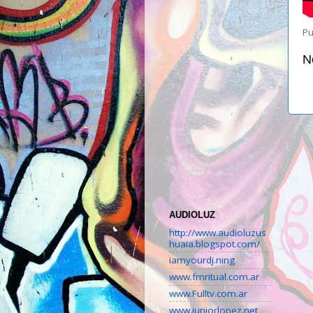
Pu
N
AUDIOLUZ
http://www.audioluzus
huaia.blogspot.com/
iamyourdj.ning
www.fmritual.com.ar
www.Fulltv.com.ar
www.juniorlopez.net