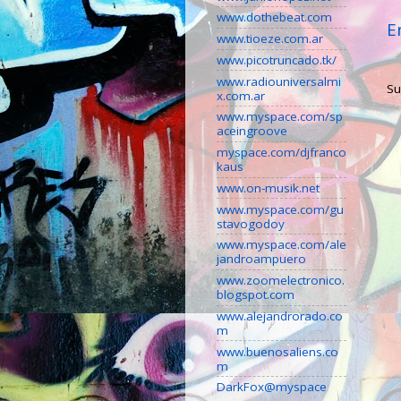
www.dothebeat.com
E
www.tioeze.com.ar
www.picotruncado.tk/
www.radiouniversalmi
Su
x.com.ar
www.myspace.com/sp
aceingroove
myspace.com/djfranco
kaus
www.on-musik.net
www.myspace.com/gu
stavogodoy
www.myspace.com/ale
jandroampuero
www.zoomelectronico.
blogspot.com
www.alejandrorado.co
m
www.buenosaliens.co
m
DarkFox@myspace