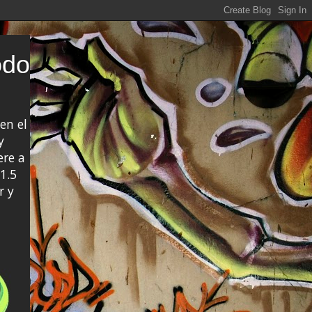
odo
en el
y
ere a
1.5
r y