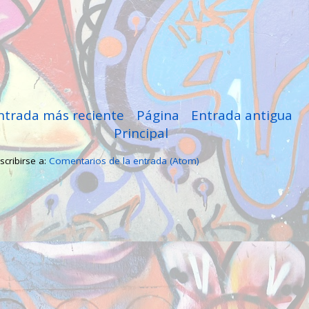
ntrada más reciente
Página
Entrada antigua
Principal
scribirse a:
Comentarios de la entrada (Atom)