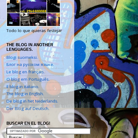
Todo lo que quieras festejar
THE BLOG IN ANOTHER
LENGUAGES.
Blogi suomeksi.
Блог на русском языке.
Le blog en français.
O blog em Português.
Il blog in italiano.
The blog in English.
De blog in het Nederlands.
Der Blog auf Deutsch.
BUSCAR EN EL BLOG!