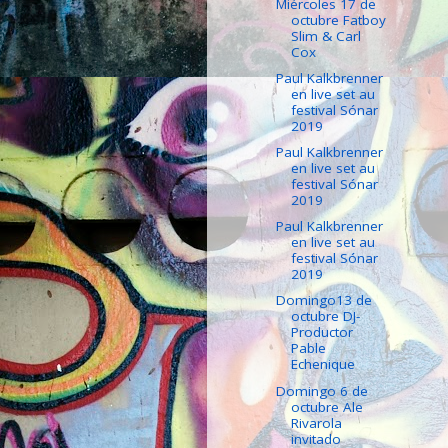
Miércoles 17 de
octubre Fatboy
Slim & Carl
Cox
Paul Kalkbrenner
en live set au
festival Sónar
2019
Paul Kalkbrenner
en live set au
festival Sónar
2019
Paul Kalkbrenner
en live set au
festival Sónar
2019
Domingo13 de
octubre DJ-
Productor
Pable
Echenique
Domingo 6 de
octubre Ale
Rivarola
invitado