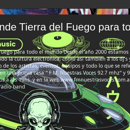
de Tierra del Fuego para t
 Fuego para todo el mundo Desde el año 2000 estamos 
do la cultura electrónica, como así también a los dj's 
 de los artistas, eventos, equipos y todo lo que se refi
a en una nueva casa " F.M. Nuestras Voces 92.7 mhz" y 9
s a las 19hs. y en la web:www.fmnuestrasvoces.com.a
radio band