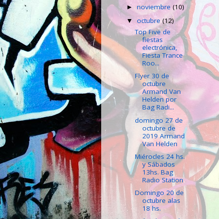
noviembre
(10)
►
octubre
(12)
▼
Top Five de
fiestas
electrónica,
Fiesta Trance
Roo...
Flyer 30 de
octubre
Armand Van
Helden por
Bag Radi...
domingo 27 de
octubre de
2019 Armand
Van Helden
Miérocles 24 hs.
y Sábados
13hs. Bag
Radio Station
Domingo 20 de
octubre alas
18 hs.