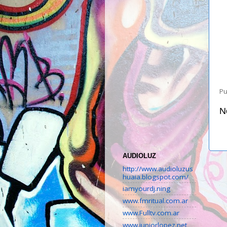
Pu
N
AUDIOLUZ
http://www.audioluzus
huaia.blogspot.com/
iamyourdj.ning
www.fmritual.com.ar
www.Fulltv.com.ar
www.juniorlopez.net