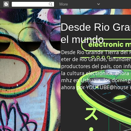
Desde Rio Gran
el mundo
Desde Rio Grande Tierra del
eter de Río Grande, difundien
productores del país, con info
la cultura electrónica, ahor
mhz en Ushuaia, los domingo
ahora por YOUTUBE@house 