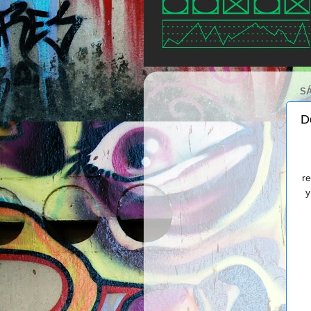
SÁ
D
r
y