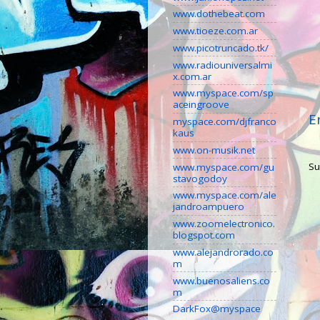
www.dothebeat.com
www.tioeze.com.ar
www.picotruncado.tk/
www.radiouniversalmi
x.com.ar
www.myspace.com/sp
aceingroove
E
myspace.com/djfranco
kaus
www.on-musik.net
Su
www.myspace.com/gu
stavogodoy
www.myspace.com/ale
jandroampuero
www.zoomelectronico.
blogspot.com
www.alejandrorado.co
m
www.buenosaliens.co
m
DarkFox@myspace