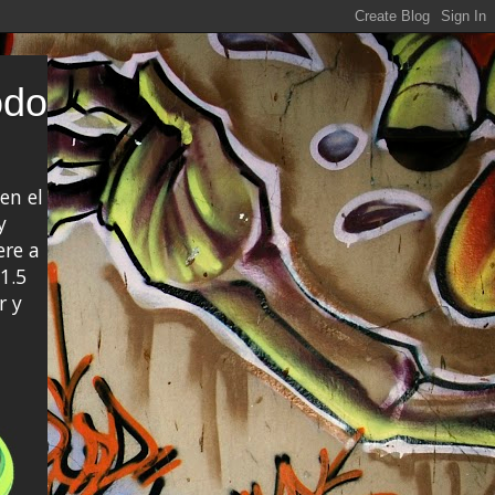
odo
en el
y
ere a
1.5
r y