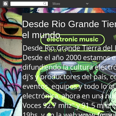
Desde Rio Grande Tier
el mundo
Desde Rio Grande Tierra del
Desde el año 2000 estamos en
difundiendo la cultura electr
dj's y productores del país, co
eventos, equipos y todo lo que
electrónica, ahora en una nu
Voces 92.7 mhz" y 91.5 mhz e
19hs. y en la web:www.fmnue