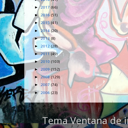
2017
(66)
►
2016
(51)
►
2015
(41)
►
2014
(20)
►
2013
(8)
►
2012
(28)
►
2011
(49)
►
2010
(103)
►
2009
(152)
►
2008
(129)
►
2007
(74)
►
2006
(23)
►
Tema Ventana de i