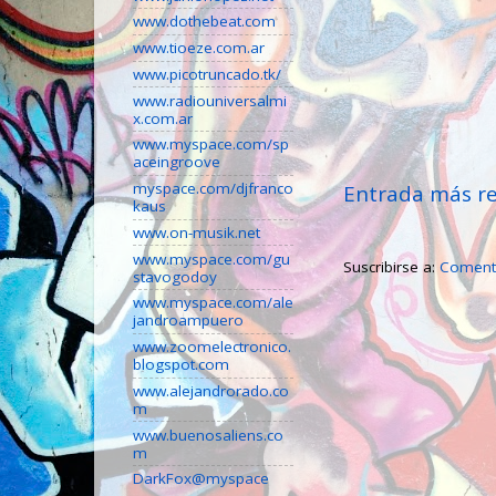
www.dothebeat.com
www.tioeze.com.ar
www.picotruncado.tk/
www.radiouniversalmi
x.com.ar
www.myspace.com/sp
aceingroove
myspace.com/djfranco
Entrada más re
kaus
www.on-musik.net
www.myspace.com/gu
Suscribirse a:
Comenta
stavogodoy
www.myspace.com/ale
jandroampuero
www.zoomelectronico.
blogspot.com
www.alejandrorado.co
m
www.buenosaliens.co
m
DarkFox@myspace