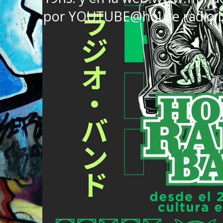
por YOUTUBE@house radio 