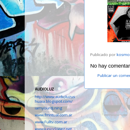
Publicado por
kosmo
No hay comentari
Publicar un come
AUDIOLUZ
http://www.audioluzus
huaia.blogspot.com/
iamyourdj.ning
www.fmritual.com.ar
www.Fulltv.com.ar
www.juniorlopez.net