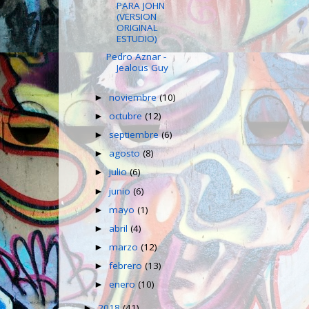
PARA JOHN
(VERSION
ORIGINAL
ESTUDIO)
Pedro Aznar -
Jealous Guy
noviembre
(10)
►
octubre
(12)
►
septiembre
(6)
►
agosto
(8)
►
julio
(6)
►
junio
(6)
►
mayo
(1)
►
abril
(4)
►
marzo
(12)
►
febrero
(13)
►
enero
(10)
►
2018
(41)
►