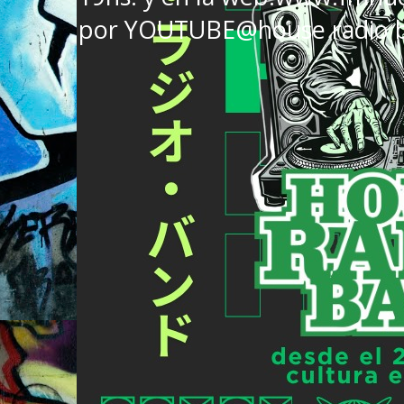
por YOUTUBE@house radio 