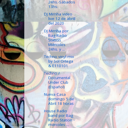
24hs.-Sàbados
13hs.
DJ Mirnha video
live 12 de abrill
del 2020
DJ Mirnha por
Bag Radio
Station
Mièrcoles
24hs. y ...
Techno vinyl mix
by Sol Ortega
& E110101
Techno /
Documental
Under Club
(Español)
Nueva Casa
domingo 5 de
Abril 18 horas
House Radio
band por Bag
Radio Station -
mèrcoles ...