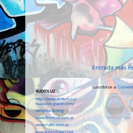
Entrada más re
Suscribirse a:
Comenta
AUDIOLUZ
http://www.audioluzus
huaia.blogspot.com/
iamyourdj.ning
www.fmritual.com.ar
www.Fulltv.com.ar
www.juniorlopez.net