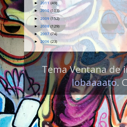
2011
(49)
►
2010
(103)
►
2009
(152)
►
2008
(129)
►
2007
(74)
►
2006
(23)
►
Tema Ventana de i
lobaaaato
. 