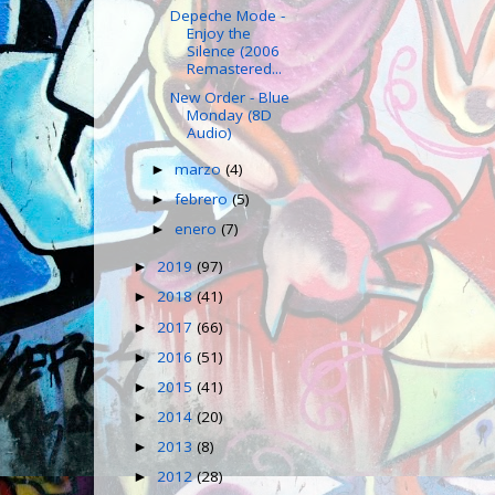
Depeche Mode -
Enjoy the
Silence (2006
Remastered...
New Order - Blue
Monday (8D
Audio)
marzo
(4)
►
febrero
(5)
►
enero
(7)
►
2019
(97)
►
2018
(41)
►
2017
(66)
►
2016
(51)
►
2015
(41)
►
2014
(20)
►
2013
(8)
►
2012
(28)
►