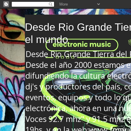
Desde Rio Grande Tier
el mundo
Desde Rio Grande Tierra del
Desde el año 2000 estamos en
difundiendo la cultura electr
dj's y productores del país, co
eventos, equipos y todo lo que
electrónica, ahora en una nu
Voces 92.7 mhz" y 91.5 mhz e
19hs. y en la web:www.fmnue