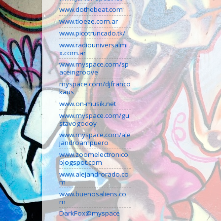
www.dothebeat.com
www.tioeze.com.ar
www.picotruncado.tk/
www.radiouniversalmi
x.com.ar
www.myspace.com/sp
aceingroove
myspace.com/djfranco
kaus
www.on-musik.net
www.myspace.com/gu
stavogodoy
www.myspace.com/ale
jandroampuero
www.zoomelectronico.
blogspot.com
www.alejandrorado.co
m
www.buenosaliens.co
m
DarkFox@myspace