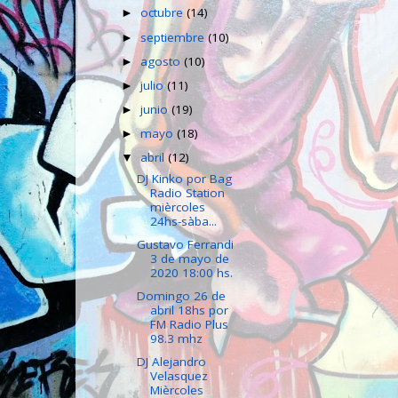
octubre
(14)
►
septiembre
(10)
►
agosto
(10)
►
julio
(11)
►
junio
(19)
►
mayo
(18)
►
abril
(12)
▼
DJ Kinko por Bag
Radio Station
mièrcoles
24hs-sàba...
Gustavo Ferrandi
3 de mayo de
2020 18:00 hs.
Domingo 26 de
abril 18hs por
FM Radio Plus
98.3 mhz
DJ Alejandro
Velasquez
Mièrcoles